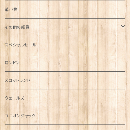
革小物
その他の雑貨
ミニカー
スペシャルセール
チャーム
ロンドン
犬グッズ
スコットランド
傘
ウェールズ
指貫(シンブル)
ユニオンジャック