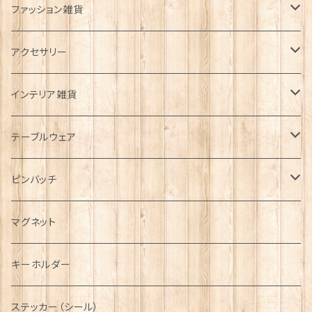
ファッション雑貨
タータンネクタイ
アクセサリー
帽子
ORTAK
インテリア雑貨
キャップ
Tシャツ
ブローチ
インテリア置物
テーブルウェア
ハンチング帽
マフラー
ペンダント
ラブスプーン
ティータオル
ピンバッチ
キャスケット
タータン【Bronte by Moon】
ラブスプーン【SION LLEWELLYN】
サッシュ
チャーム
ファブリック
ペーパーナプキン
ジェネラルデザイン
マグネット
ディアストーカー
タータン【Glencroft】
ラブスプーン【PAUL CURTIS】
乗り物
スカーフ
その他のアクセサリー
ティーコジー
ミリタリー
キーホルダー
ニット帽
ボタンラップマフラー【Aran Traditions】
動物＆植物
NAVY
ファッションマスク
その他テーブルウェア
ピューター
ステッカー（シール）