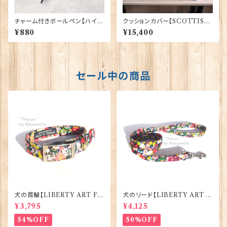
チャーム付きボールペン【ハイラ
クッションカバー【SCOTTISH
ンド・カウ】Euro Stick 90394
LION】Woven Magic 40165
¥880
¥15,400
セール中の商品
犬の首輪【LIBERTY ART FA
犬のリード【LIBERTY ART F
BRIC=Thorpe】BlossomCo
ABRIC=Thorpe】BlossomC
¥3,795
¥4,125
90295
o 90294
54%OFF
50%OFF