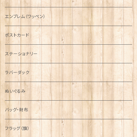
国旗＆紋章
AIRFORCE
エンブレム（ワッペン）
音楽＆楽器
ARMY
ポストカード
運動＆人物
ステーショナリー
シンボル
ラバーダック
ぬいぐるみ
バッグ・財布
フラッグ（旗）