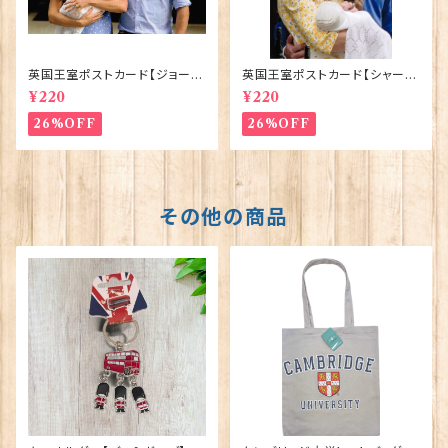
英国王室ポストカード【ジョージ
英国王室ポストカード【シャーロ
王子ご誕生】Pageantry Post
ット王女2】Pageantry Postca
¥220
¥220
card 90183-JEF100
rd 90183-JEF202
26%OFF
26%OFF
その他の商品