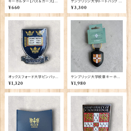
キーホルダー【バス＆ガーズ】A&
ケンブリッジ大学トートバッグ El
S Gift 90425
gate Products 90411
¥660
¥3,300
オックスフォード大学ピンバッ
ケンブリッジ大学紋章キーホル
ジ Elgate Products 90404
ダー Elgate Products 9041
¥1,320
¥1,980
2（79438）