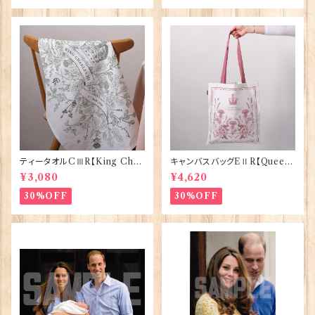
ティータオルCⅢR【King Char
キャンバスバッグEⅡR【Queen
lesⅢ Coronation】Victoria
ElizabethⅡ Commemorativ
¥3,080
¥4,620
Eggs 50129
e】Victoria Eggs 90332
30%OFF
30%OFF