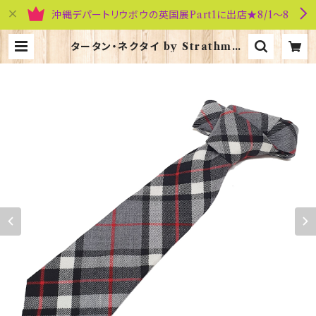
沖縄デパートリウボウの英国展Part1に出店★8/1～8
タータン・ネクタイ by Strathmor
e【Thomson Grey】00092-084
| 英国雑貨専門店ブリティッシュ・ライ
フ