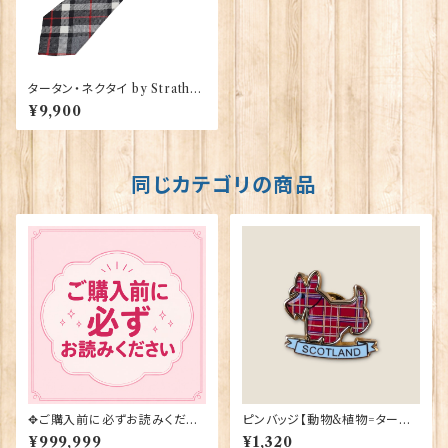
タータン・ネクタイ by Strathm
ore【Thomson Grey】00092
¥9,900
-084
同じカテゴリの商品
✥ご購入前に必ずお読みくださ
ピンバッジ【動物&植物=タータ
い✥
ンスコティー】Tradition 9004
¥999,999
¥1,320