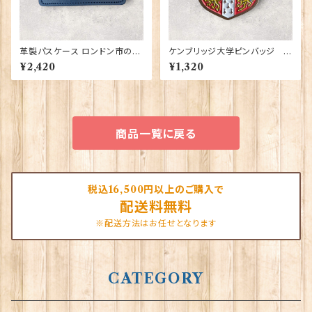
革製パスケース ロンドン市の紋
ケンブリッジ大学ピンバッジ El
章入り【Navy】R.C.Brady 90
gate Products 90416
¥2,420
¥1,320
381-Navy
商品一覧に戻る
税込16,500円以上のご購入で
配送料無料
※配送方法はお任せとなります
CATEGORY