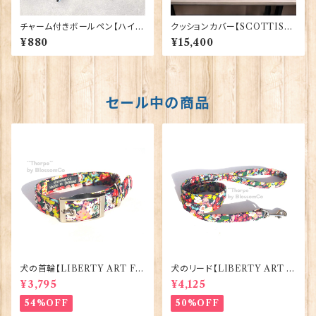
チャーム付きボールペン【ハイラ
クッションカバー【SCOTTISH
ンド・カウ】Euro Stick 90394
LION】Woven Magic 40165
¥880
¥15,400
セール中の商品
犬の首輪【LIBERTY ART FA
犬のリード【LIBERTY ART F
BRIC=Thorpe】BlossomCo
ABRIC=Thorpe】BlossomC
¥3,795
¥4,125
90295
o 90294
54%OFF
50%OFF