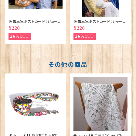
英国王室ポストカード【ジョージ
英国王室ポストカード【シャーロ
王子ご誕生】Pageantry Post
ット王女2】Pageantry Postca
¥220
¥220
card 90183-JEF100
rd 90183-JEF202
26%OFF
26%OFF
その他の商品
犬のリード【LIBERTY ART F
ティータオルCⅢR【King Char