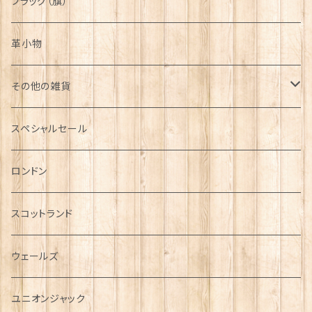
フラッグ（旗）
革小物
その他の雑貨
ミニカー
スペシャルセール
チャーム
ロンドン
犬グッズ
スコットランド
傘
ウェールズ
指貫(シンブル)
ユニオンジャック