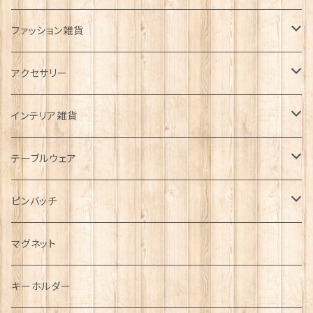
ファッション雑貨
タータンネクタイ
アクセサリー
帽子
ORTAK
インテリア雑貨
キャップ
Tシャツ
ブローチ
インテリア置物
テーブルウェア
ハンチング帽
マフラー
ペンダント
ラブスプーン
ティータオル
ピンバッチ
キャスケット
タータン【Bronte by Moon】
ラブスプーン【SION LLEWELLYN】
サッシュ
チャーム
ファブリック
ペーパーナプキン
ジェネラルデザイン
マグネット
ディアストーカー
タータン【Glencroft】
ラブスプーン【PAUL CURTIS】
乗り物
スカーフ
その他のアクセサリー
ティーコジー
ミリタリー
キーホルダー