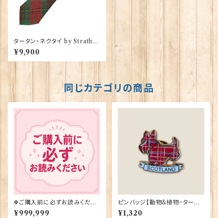
タータン・ネクタイ by Strathm
ore【Strathmore】00092-0
¥9,900
88
同じカテゴリの商品
✥ご購入前に必ずお読みくださ
ピンバッジ【動物&植物=タータ
い✥
ンスコティー】Tradition 9004
¥999,999
¥1,320
0-T1130