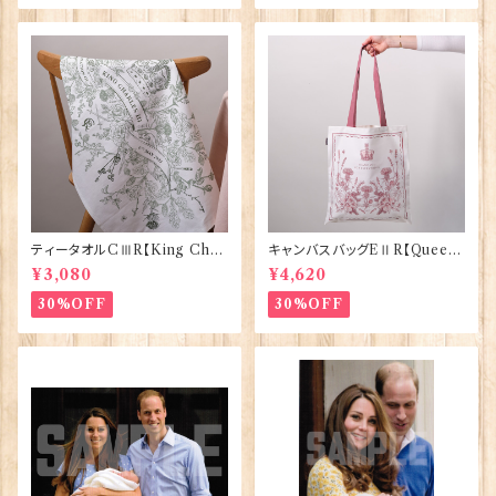
ティータオルCⅢR【King Char
キャンバスバッグEⅡR【Queen
lesⅢ Coronation】Victoria
ElizabethⅡ Commemorativ
¥3,080
¥4,620
Eggs 50129
e】Victoria Eggs 90332
30%OFF
30%OFF