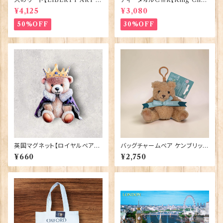
ABRIC=Thorpe】BlossomC
lesⅢ Coronation】Victoria
¥4,125
¥3,080
o 90294
Eggs 50129
50%OFF
30%OFF
英国マグネット【ロイヤルベア】E
バッグチャームベア ケンブリッジ
lgate Products 90030（799
大学 Elgate Products 904
¥660
¥2,750
13）
28