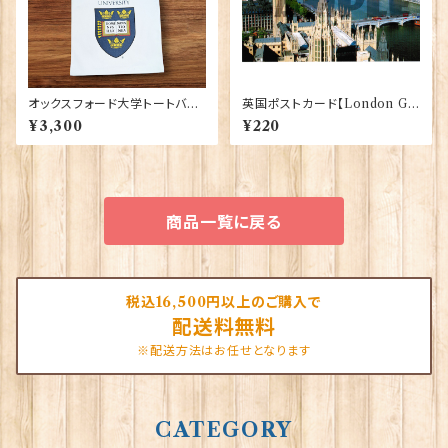
オックスフォード大学トートバッ
英国ポストカード【London G】
グ Elgate Products 90378
J.Salmon 90083-045
¥3,300
¥220
商品一覧に戻る
税込16,500円以上のご購入で
配送料無料
※配送方法はお任せとなります
CATEGORY