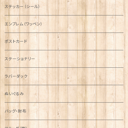
ニット帽
ボタンラップマフラー【Aran Traditions】
動物＆植物
NAVY
ファッションマスク
その他テーブルウェア
ピューター
ステッカー（シール）
国旗＆紋章
AIRFORCE
エンブレム（ワッペン）
音楽＆楽器
ARMY
ポストカード
運動＆人物
ステーショナリー
シンボル
ラバーダック
ぬいぐるみ
バッグ・財布