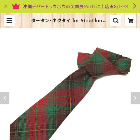
沖縄デパートリウボウの英国展Part1に出店★8/1～8
タータン・ネクタイ by Strathmor
e【Strathmore】00092-088 | 英
国雑貨専門店ブリティッシュ・ライフ