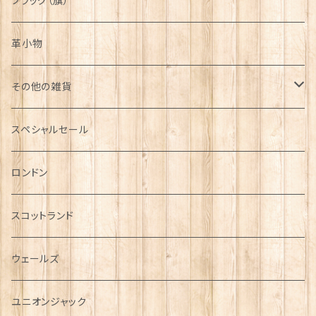
フラッグ（旗）
革小物
その他の雑貨
ミニカー
スペシャルセール
チャーム
ロンドン
犬グッズ
スコットランド
傘
ウェールズ
指貫(シンブル)
ユニオンジャック