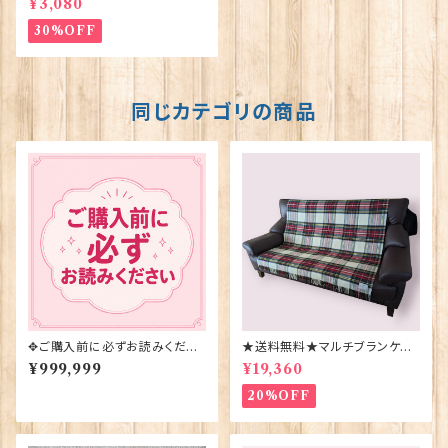
¥3,080
30%OFF
同じカテゴリの商品
✥ご購入前に必ずお読みくださ
★送料無料★マルチブランケット
い✥
【DRESS STEWART】Bronte
¥999,999
¥19,360
by Moon 00185-B
20%OFF