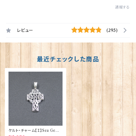
通報する
レビュー
(295)
最近チェックした商品
ケルト・チャーム【Ｉ】Sea Gems
30054