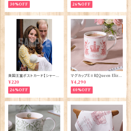
30%OFF
26%OFF
英国王室ポストカード【シャーロ
マグカップEⅡR【Queen Eliza
ット王女2】Pageantry Postca
bethⅡ Commemorative】Vi
¥220
¥4,290
rd 90183-JEF202
ctoria Eggs 50126
26%OFF
40%OFF