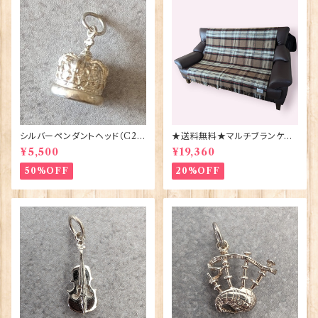
シルバーペンダントヘッド（C29
★送料無料★マルチブランケット
1）王冠 ORTAK 70165
【CAMEL STEWART】Bront
¥5,500
¥19,360
e by Moon 00185-A
50%OFF
20%OFF