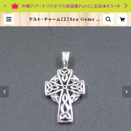
沖縄デパートリウボウの英国展Part1に出店★8/1～8
ケルト・チャーム【Ｉ】Sea Gems 30
054 | 英国雑貨専門店ブリティッシ
ュ・ライフ