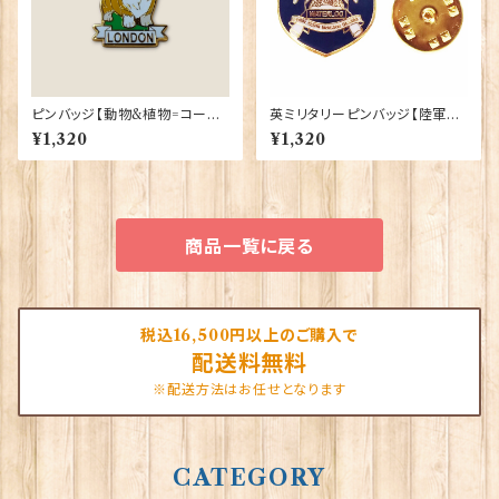
ピンバッジ【動物&植物=コーギ
英ミリタリーピンバッジ【陸軍=R
ーロンドン】Tradition 90040
oyal Scots Dragoon Guard
¥1,320
¥1,320
-T1335
s】Tradition 90043-M060
商品一覧に戻る
税込16,500円以上のご購入で
配送料無料
※配送方法はお任せとなります
CATEGORY