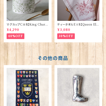
マグカップCⅢR【King Charle
ティータオルEⅡR【Queen Eliz
sⅢ Coronation】Victoria E
abethⅡ Commemorative】V
¥4,290
¥3,080
ggs 50127
ictoria Eggs 50128
40%OFF
30%OFF
その他の商品