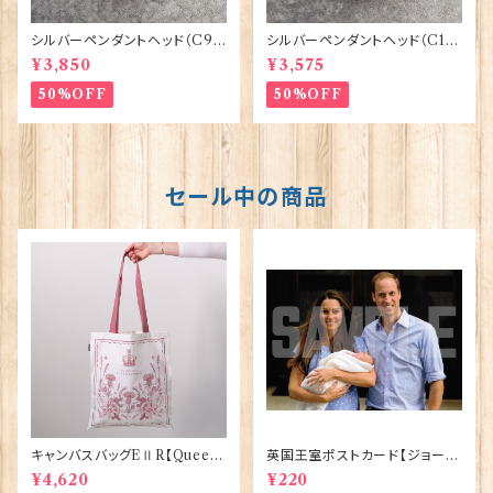
シルバーペンダントヘッド（C9
シルバーペンダントヘッド（C1
3）バイオリン ORTAK 70160
9）バグパイプ ORTAK 70158
¥3,850
¥3,575
50%OFF
50%OFF
セール中の商品
キャンバスバッグEⅡR【Queen
英国王室ポストカード【ジョージ
ElizabethⅡ Commemorativ
王子ご誕生】Pageantry Post
¥4,620
¥220
e】Victoria Eggs 90332
card 90183-JEF100