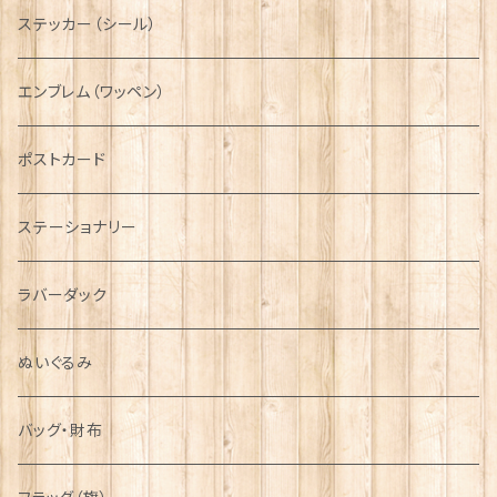
ニット帽
ボタンラップマフラー【Aran Traditions】
動物＆植物
NAVY
ファッションマスク
その他テーブルウェア
ピューター
ステッカー（シール）
国旗＆紋章
AIRFORCE
エンブレム（ワッペン）
音楽＆楽器
ARMY
ポストカード
運動＆人物
ステーショナリー
シンボル
ラバーダック
ぬいぐるみ
バッグ・財布