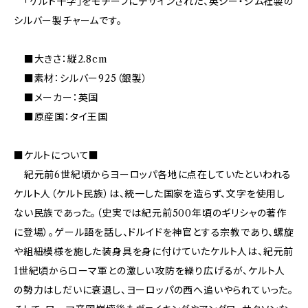
「ケルト十字」をモチーフにデザインされた、英シー・ジム社製の
シルバー製チャームです。
■大きさ：縦2.8cm
■素材：シルバー925（銀製）
■メーカー：英国
■原産国：タイ王国
■ケルトについて■
紀元前6世紀頃からヨーロッパ各地に点在していたといわれる
ケルト人（ケルト民族）は、統一した国家を造らず、文字を使用し
ない民族であった。（史実では紀元前500年頃のギリシャの著作
に登場）。ゲール語を話し、ドルイドを神官とする宗教であり、螺旋
や組紐模様を施した装身具を身に付けていたケルト人は、紀元前
1世紀頃からローマ軍との激しい攻防を繰り広げるが、ケルト人
の勢力はしだいに衰退し、ヨーロッパの西へ追いやられていった。