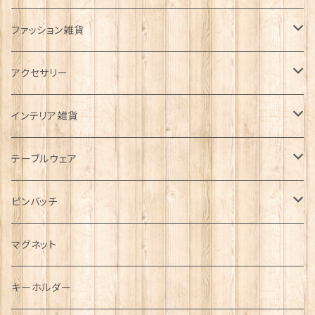
ファッション雑貨
タータンネクタイ
アクセサリー
帽子
ORTAK
インテリア雑貨
キャップ
Tシャツ
ブローチ
インテリア置物
テーブルウェア
ハンチング帽
マフラー
ペンダント
ラブスプーン
ティータオル
ピンバッチ
キャスケット
タータン【Bronte by Moon】
ラブスプーン【SION LLEWELLYN】
サッシュ
チャーム
ファブリック
ペーパーナプキン
ジェネラルデザイン
マグネット
ディアストーカー
タータン【Glencroft】
ラブスプーン【PAUL CURTIS】
乗り物
スカーフ
その他のアクセサリー
ティーコジー
ミリタリー
キーホルダー