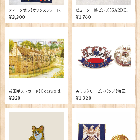
ティータオル【オックスフォード大
ピューター製ピンズ【GARDEN
学紋章】Elgate Products 50
BOOT】Cadogan 90166-X
¥2,200
¥1,760
001-K
WTP166
英国ポストカード【Cotswold
英ミリタリーピンバッジ【海軍=
s】Jadges 90339-19
Navy Crown】Tradition 90
¥220
¥1,320
043-M004