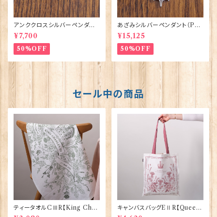
アンククロスシルバーペンダント
あざみシルバーペンダント（P8
（P338）ORTAK 70156
5）ORTAK 70148
¥7,700
¥15,125
50%OFF
50%OFF
セール中の商品
ティータオルCⅢR【King Char
キャンバスバッグEⅡR【Queen
lesⅢ Coronation】Victoria
ElizabethⅡ Commemorativ