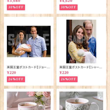
¥3,080
¥4,620
Eggs 50129
e】Victoria Eggs 90332
30%OFF
30%OFF
英国王室ポストカード【ジョージ
英国王室ポストカード【シャーロ
王子ご誕生】Pageantry Post
ット王女2】Pageantry Postca
¥220
¥220
card 90183-JEF100
rd 90183-JEF202
26%OFF
26%OFF