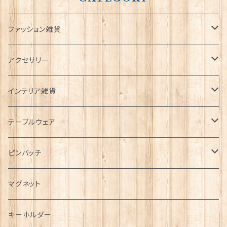
ファッション雑貨
タータンネクタイ
アクセサリー
帽子
ORTAK
インテリア雑貨
キャップ
Tシャツ
ブローチ
インテリア置物
テーブルウェア
ハンチング帽
マフラー
ペンダント
ラブスプーン
ティータオル
ピンバッチ
キャスケット
タータン【Bronte by Moon】
ラブスプーン【SION LLEWELLYN】
サッシュ
チャーム
ファブリック
ペーパーナプキン
ジェネラルデザイン
マグネット
ディアストーカー
タータン【Glencroft】
ラブスプーン【PAUL CURTIS】
乗り物
スカーフ
その他のアクセサリー
ティーコジー
ミリタリー
キーホルダー