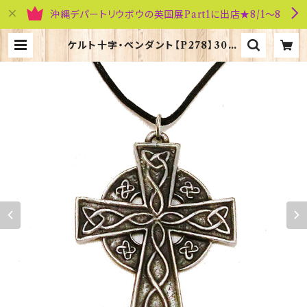
沖縄デパートリウボウの英国展Part1に出店★8/1～8
ケルト十字・ペンダント【P278】3014
5-P278 | 英国雑貨専門店ブリティッ
シュ・ライフ