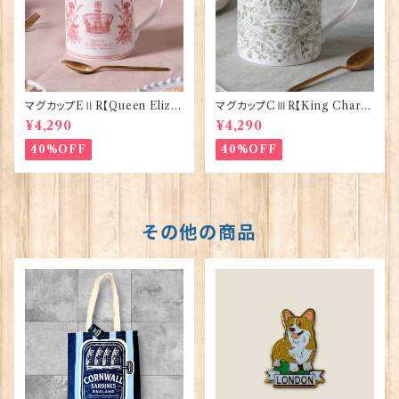
マグカップEⅡR【Queen Eliza
マグカップCⅢR【King Charle
bethⅡ Commemorative】Vi
sⅢ Coronation】Victoria E
¥4,290
¥4,290
ctoria Eggs 50126
ggs 50127
40%OFF
40%OFF
その他の商品