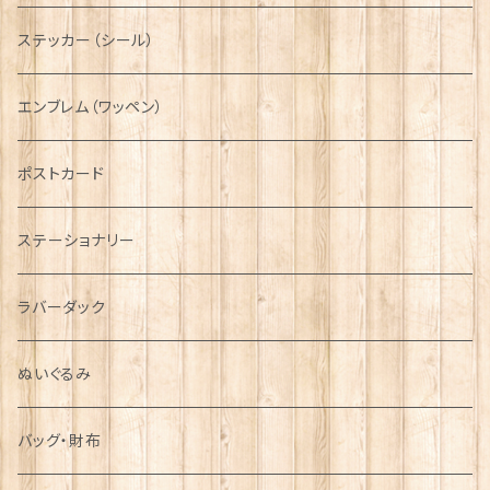
ニット帽
ボタンラップマフラー【Aran Traditions】
動物＆植物
NAVY
ファッションマスク
その他テーブルウェア
ピューター
ステッカー（シール）
国旗＆紋章
AIRFORCE
エンブレム（ワッペン）
音楽＆楽器
ARMY
ポストカード
運動＆人物
ステーショナリー
シンボル
ラバーダック
ぬいぐるみ
バッグ・財布