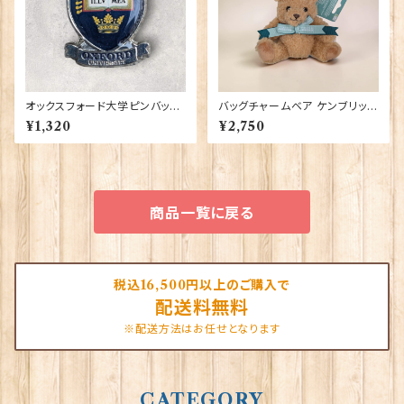
オックスフォード大学ピンバッ
バッグチャームベア ケンブリッジ
ジ Elgate Products 90404
大学 Elgate Products 904
¥1,320
¥2,750
28
商品一覧に戻る
税込16,500円以上のご購入で
配送料無料
※配送方法はお任せとなります
CATEGORY