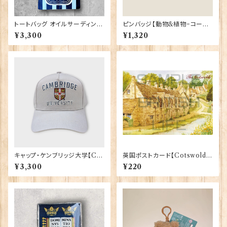
トートバッグ オイルサーディン E
ピンバッジ【動物&植物=コーギ
lgate Products 90431
ーロンドン】Tradition 90040
¥3,300
¥1,320
-T1335
キャップ・ケンブリッジ大学【Ca
英国ポストカード【Cotswold
mbridge Univ.】00215
s】Jadges 90339-19
¥3,300
¥220