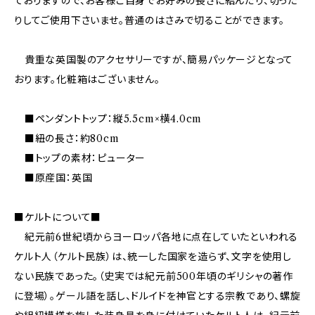
ておりますので、お客様ご自身でお好みの長さに結んだり、切った
りしてご使用下さいませ。普通のはさみで切ることができます。
貴重な英国製のアクセサリーですが、簡易パッケージとなって
おります。化粧箱はございません。
■ペンダントトップ：縦5.5cm×横4.0cm
■紐の長さ：約80cm
■トップの素材：ピューター
■原産国：英国
■ケルトについて■
紀元前6世紀頃からヨーロッパ各地に点在していたといわれる
ケルト人（ケルト民族）は、統一した国家を造らず、文字を使用し
ない民族であった。（史実では紀元前500年頃のギリシャの著作
に登場）。ゲール語を話し、ドルイドを神官とする宗教であり、螺旋