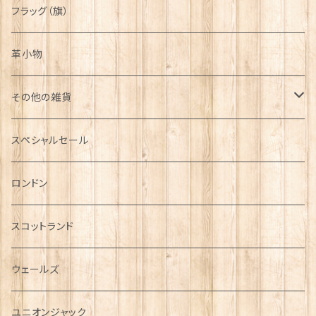
フラッグ（旗）
革小物
その他の雑貨
ミニカー
スペシャルセール
チャーム
ロンドン
犬グッズ
スコットランド
傘
ウェールズ
指貫(シンブル)
ユニオンジャック