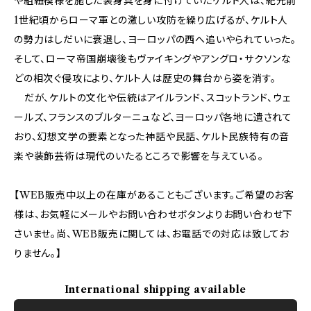
や組紐模様を施した装身具を身に付けていたケルト人は、紀元前
1世紀頃からローマ軍との激しい攻防を繰り広げるが、ケルト人
の勢力はしだいに衰退し、ヨーロッパの西へ追いやられていった。
そして、ローマ帝国崩壊後もヴァイキングやアングロ・サクソンな
どの相次ぐ侵攻により、ケルト人は歴史の舞台から姿を消す。
だが、ケルトの文化や伝統はアイルランド、スコットランド、ウェ
ールズ、フランスのブルターニュなど、ヨーロッパ各地に遺されて
おり、幻想文学の要素となった神話や民話、ケルト民族特有の音
楽や装飾芸術は現代のいたるところで影響を与えている。
【WEB販売中以上の在庫があることもございます。ご希望のお客
様は、お気軽にメールやお問い合わせボタンよりお問い合わせ下
さいませ。尚、WEB販売に関しては、お電話での対応は致してお
りません。】
International shipping available