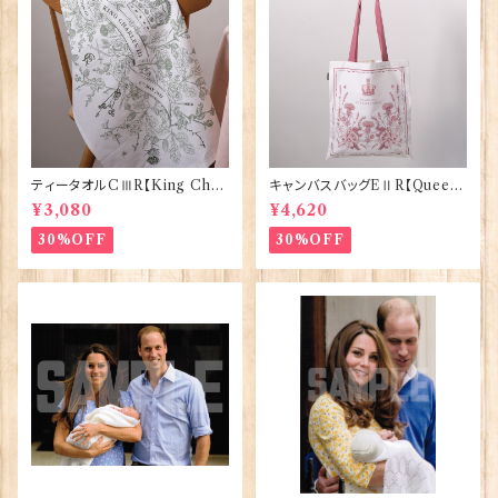
ティータオルCⅢR【King Char
キャンバスバッグEⅡR【Queen
lesⅢ Coronation】Victoria
ElizabethⅡ Commemorativ
¥3,080
¥4,620
Eggs 50129
e】Victoria Eggs 90332
30%OFF
30%OFF