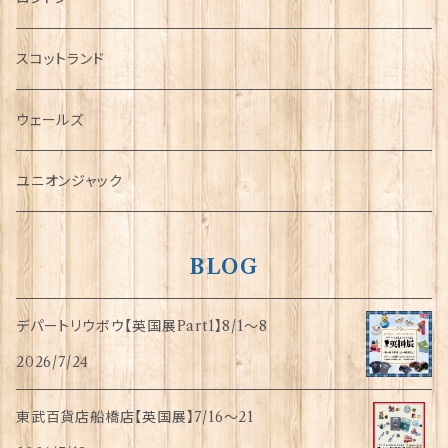
犬グッズ
スコットランド
傘
ウェールズ
指貫(シンブル)
ユニオンジャック
BLOG
デパートリウボウ【英国展Part1】8/1〜8
2026/7/24
東武百貨店船橋店【英国展】7/16～21