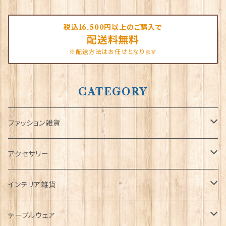
税込16,500円以上のご購入で
配送料無料
※配送方法はお任せとなります
CATEGORY
ファッション雑貨
タータンネクタイ
アクセサリー
帽子
ORTAK
インテリア雑貨
キャップ
Tシャツ
ブローチ
インテリア置物
テーブルウェア