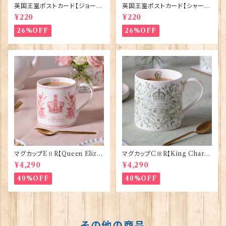
英国王室ポストカード【ジョージ
英国王室ポストカード【シャーロ
王子ご誕生】Pageantry Post
ット王女2】Pageantry Postca
¥220
¥220
card 90183-JEF100
rd 90183-JEF202
26%OFF
26%OFF
マグカップEⅡR【Queen Eliza
マグカップCⅢR【King Charle
bethⅡ Commemorative】Vi
sⅢ Coronation】Victoria E
¥4,290
¥4,290
ctoria Eggs 50126
ggs 50127
40%OFF
40%OFF
その他の商品