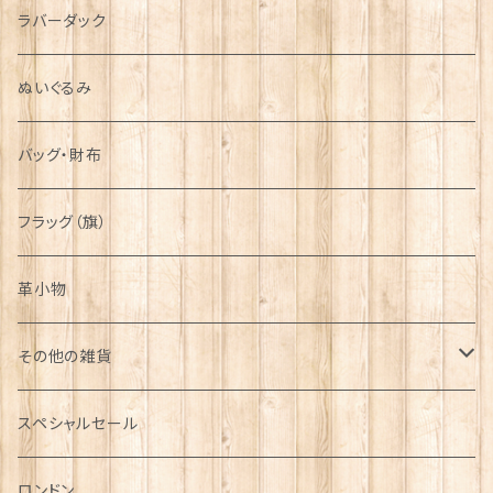
ラバーダック
ぬいぐるみ
バッグ・財布
フラッグ（旗）
革小物
その他の雑貨
ミニカー
スペシャルセール
チャーム
ロンドン