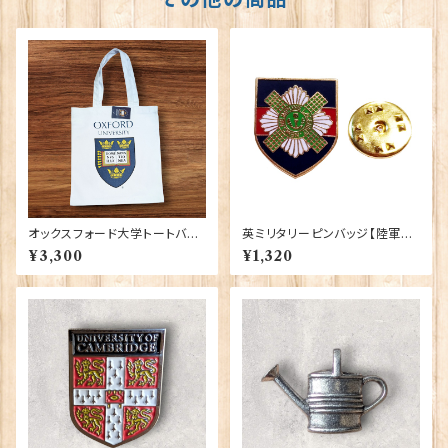
オックスフォード大学トートバッ
英ミリタリーピンバッジ【陸軍=S
グ Elgate Products 90378
hield Scots Guards】Traditi
¥3,300
¥1,320
on 90043-M011