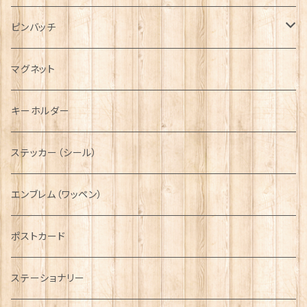
ハンチング帽
マフラー
ペンダント
ラブスプーン
ティータオル
ピンバッチ
キャスケット
タータン【Bronte by Moon】
ラブスプーン【SION LLEWELLYN】
サッシュ
チャーム
ファブリック
ペーパーナプキン
ジェネラルデザイン
マグネット
ディアストーカー
タータン【Glencroft】
ラブスプーン【PAUL CURTIS】
乗り物
スカーフ
その他のアクセサリー
ティーコジー
ミリタリー
キーホルダー
ニット帽
ボタンラップマフラー【Aran Traditions】
動物＆植物
NAVY
ファッションマスク
その他テーブルウェア
ピューター
ステッカー（シール）
国旗＆紋章
AIRFORCE
エンブレム（ワッペン）
音楽＆楽器
ARMY
ポストカード
運動＆人物
ステーショナリー
シンボル