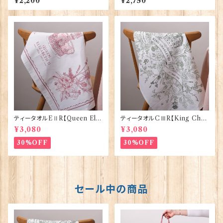
¥2,200
¥2,750
001-K
ティータオルEⅡR【Queen Eliz
ティータオルCⅢR【King Char
abethⅡ Commemorative】V
lesⅢ Coronation】Victoria
¥3,080
¥3,080
ictoria Eggs 50128
Eggs 50129
30%OFF
30%OFF
セール中の商品