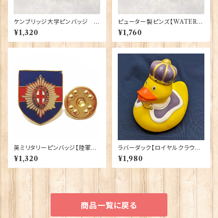
ケンブリッジ大学ピンバッジ El
ピューター製ピンズ【WATERI
gate Products 90416
NG CAN】Cadogan 90166-
¥1,320
¥1,760
XWTP165
英ミリタリーピンバッジ【陸軍=C
ラバーダック【ロイヤルクラウン】
oldstream Guards】Traditio
Elgate Products 90344
¥1,320
¥1,980
n 90043-M030
商品一覧に戻る