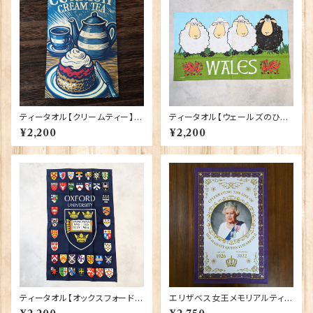
ティータオル【クリームティー】El
ティータオル【ウェールズのひつ
gate Products 50001-X
じ】Elgate Products 50001-
¥2,200
¥2,200
C
ティータオル【オックスフォード大
エリザベス女王メモリアルティー
学紋章】Elgate Products 50
タオル【EⅡR】Elgate 50130