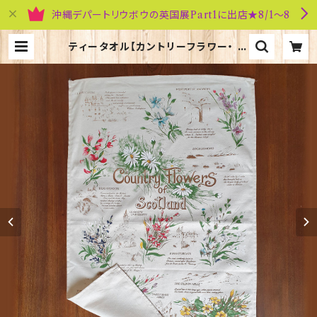
沖縄デパートリウボウの英国展Part1に出店★8/1～8
ティータオル【カントリーフラワー・ オ
ブ・スコットランド】Glen Appin of
Scotland 50001-A(TT0888) |
英国雑貨専門店ブリティッシュ・ライフ