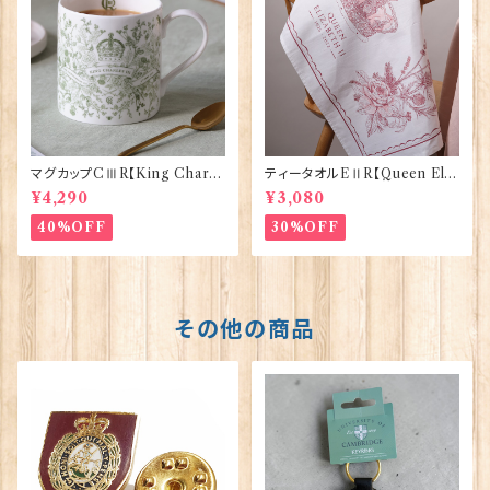
マグカップCⅢR【King Charle
ティータオルEⅡR【Queen Eliz
sⅢ Coronation】Victoria E
abethⅡ Commemorative】V
¥4,290
¥3,080
ggs 50127
ictoria Eggs 50128
40%OFF
30%OFF
その他の商品