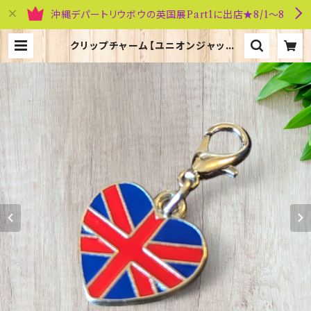
沖縄デパートリウボウの英国展Part1に出店★8/1～8
クリップチャーム【ユニオンジャック】
Euro Stick 90193-A〔UCOC2〕
| 英国雑貨専門店ブリティッシュ・ライ
フ