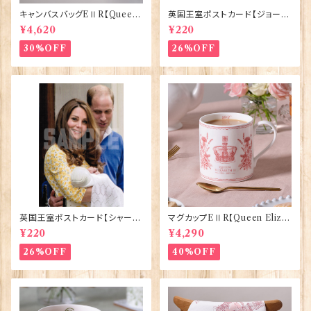
キャンバスバッグEⅡR【Queen
英国王室ポストカード【ジョージ
ElizabethⅡ Commemorativ
王子ご誕生】Pageantry Post
¥4,620
¥220
e】Victoria Eggs 90332
card 90183-JEF100
30%OFF
26%OFF
英国王室ポストカード【シャーロ
マグカップEⅡR【Queen Eliza
ット王女2】Pageantry Postca
bethⅡ Commemorative】Vi
¥220
¥4,290
rd 90183-JEF202
ctoria Eggs 50126
26%OFF
40%OFF