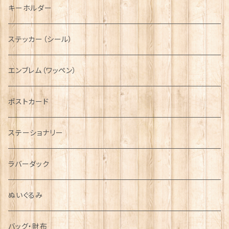
タータン【Glencroft】
ラブスプーン【PAUL CURTIS】
乗り物
スカーフ
その他のアクセサリー
ティーコジー
ミリタリー
キーホルダー
ニット帽
ボタンラップマフラー【Aran Traditions】
動物＆植物
NAVY
ファッションマスク
その他テーブルウェア
ピューター
ステッカー（シール）
国旗＆紋章
AIRFORCE
エンブレム（ワッペン）
音楽＆楽器
ARMY
ポストカード
運動＆人物
ステーショナリー
シンボル
ラバーダック
ぬいぐるみ
バッグ・財布