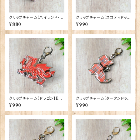
クリップチャーム【ハイランド・カ
クリップチャーム【スコティドッ
ウ】Euro Stick 90193-J〔CA
グ】Euro Stick 90193-G〔SC
¥880
¥990
HC06〕
OC3〕
クリップチャーム【ドラゴン】Eur
クリップチャーム【タータンドッ
o Stick 90193-I〔WCOC2〕
グ】Euro Stick 90193-F〔TS
¥990
¥990
COC4〕