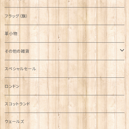
フラッグ（旗）
革小物
その他の雑貨
ミニカー
スペシャルセール
チャーム
ロンドン
犬グッズ
スコットランド
傘
ウェールズ