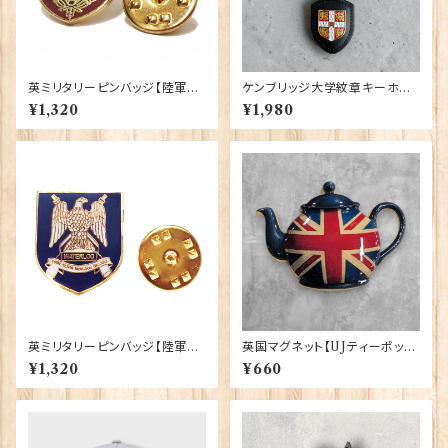
英ミリタリーピンバッジ【陸軍=S
ケンブリッジ大学紋章キーホル
hield Northumberland Fusil
ダー Elgate Products 9041
¥1,320
¥1,980
iers】Tradition 90043-M07
2（79438）
8
英ミリタリーピンバッジ【陸軍=R
英国マグネット【UJティーポッ
oyal Scots Dragoon Guard
ト】Elgate Products 90030
¥1,320
¥660
s】Tradition 90043-M060