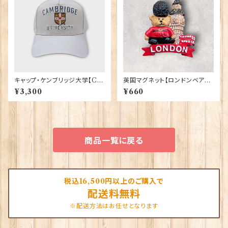
キャップ・ケンブリッジ大学【Ca
英国マグネット【ロンドンベア】A
mbridge Univ.】00215
&S Gifts 90030（RMG-037）
¥3,300
¥660
商品一覧に戻る
税込16,500円以上のご購入で
配送料無料
※配送方法はお任せとなります