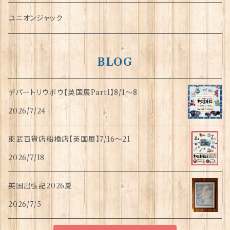
指貫(シンブル)
ユニオンジャック
BLOG
デパートリウボウ【英国展Part1】8/1〜8
2026/7/24
東武百貨店船橋店【英国展】7/16～21
2026/7/18
英国出張記2026夏
2026/7/5