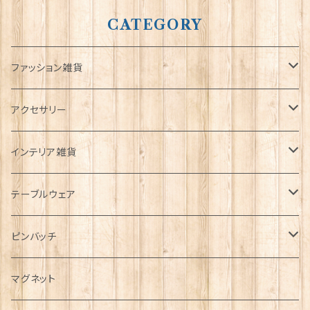
CATEGORY
ファッション雑貨
タータンネクタイ
アクセサリー
帽子
ORTAK
インテリア雑貨
キャップ
Tシャツ
ブローチ
インテリア置物
テーブルウェア
ハンチング帽
マフラー
ペンダント
ラブスプーン
ティータオル
ピンバッチ
キャスケット
タータン【Bronte by Moon】
ラブスプーン【SION LLEWELLYN】
サッシュ
チャーム
ファブリック
ペーパーナプキン
ジェネラルデザイン
マグネット
ディアストーカー