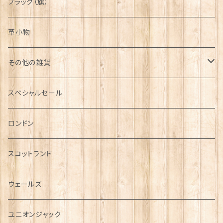
フラッグ（旗）
革小物
その他の雑貨
ミニカー
スペシャルセール
チャーム
ロンドン
犬グッズ
スコットランド
傘
ウェールズ
指貫(シンブル)
ユニオンジャック