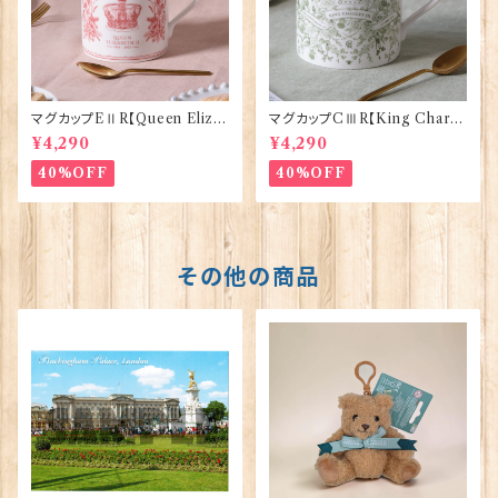
マグカップEⅡR【Queen Eliza
マグカップCⅢR【King Charle
bethⅡ Commemorative】Vi
sⅢ Coronation】Victoria E
¥4,290
¥4,290
ctoria Eggs 50126
ggs 50127
40%OFF
40%OFF
その他の商品