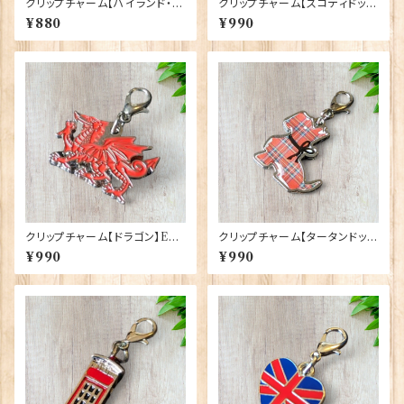
クリップチャーム【ハイランド・カ
クリップチャーム【スコティドッ
ウ】Euro Stick 90193-J〔CA
グ】Euro Stick 90193-G〔SC
¥880
¥990
HC06〕
OC3〕
クリップチャーム【ドラゴン】Eur
クリップチャーム【タータンドッ
o Stick 90193-I〔WCOC2〕
グ】Euro Stick 90193-F〔TS
¥990
¥990
COC4〕