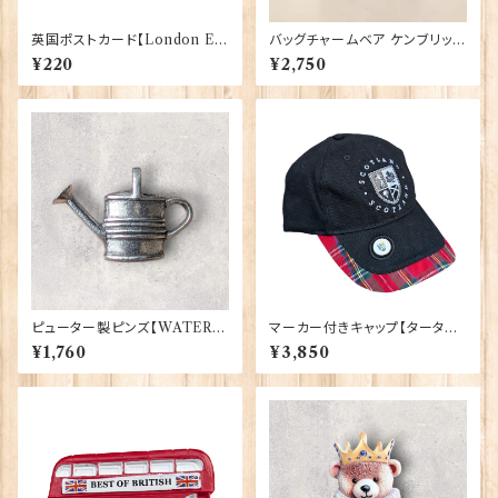
英国ポストカード【London E】
バッグチャームベア ケンブリッジ
J.Salmon 90083-042
大学 Elgate Products 904
¥220
¥2,750
28
ピューター製ピンズ【WATERI
マーカー付きキャップ【タータン】
NG CAN】Cadogan 90166-
00198
¥1,760
¥3,850
XWTP165