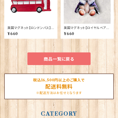
英国マグネット【ロンドンバス】E
英国マグネット【ロイヤルベア】E
lgate Products 90030（130
lgate Products 90030（799
¥660
¥660
05）
13）
商品一覧に戻る
税込16,500円以上のご購入で
配送料無料
※配送方法はお任せとなります
CATEGORY