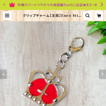
沖縄デパートリウボウの英国展Part1に出店★8/1～8
クリップチャーム【王冠】Euro Stick
90193-B | 英国雑貨専門店ブリティ
ッシュ・ライフ