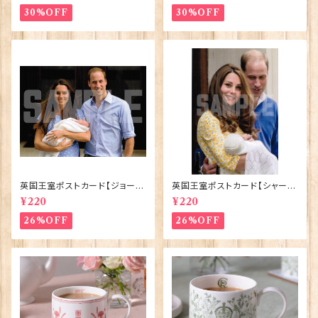
30%OFF
30%OFF
英国王室ポストカード【ジョージ
英国王室ポストカード【シャーロ
王子ご誕生】Pageantry Post
ット王女2】Pageantry Postca
¥220
¥220
card 90183-JEF100
rd 90183-JEF202
26%OFF
26%OFF