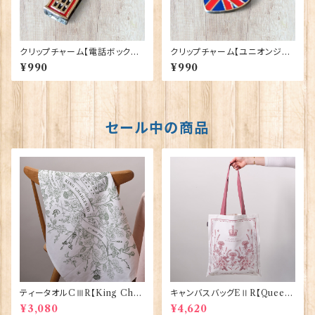
クリップチャーム【電話ボックス】
クリップチャーム【ユニオンジャ
Euro Stick 90193-D〔UCO
ック】Euro Stick 90193-A〔U
¥990
¥990
C9〕
COC2〕
セール中の商品
ティータオルCⅢR【King Char
キャンバスバッグEⅡR【Queen
lesⅢ Coronation】Victoria
ElizabethⅡ Commemorativ
¥3,080
¥4,620
Eggs 50129
e】Victoria Eggs 90332