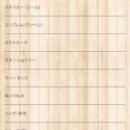
ニット帽
ボタンラップマフラー【Aran Traditions】
動物＆植物
NAVY
ファッションマスク
その他テーブルウェア
ピューター
ステッカー（シール）
国旗＆紋章
AIRFORCE
エンブレム（ワッペン）
音楽＆楽器
ARMY
ポストカード
運動＆人物
ステーショナリー
シンボル
ラバーダック
ぬいぐるみ
バッグ・財布