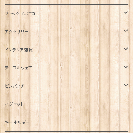
ファッション雑貨
タータンネクタイ
アクセサリー
帽子
ORTAK
インテリア雑貨
キャップ
Tシャツ
ブローチ
インテリア置物
テーブルウェア
ハンチング帽
マフラー
ペンダント
ラブスプーン
ティータオル
ピンバッチ
キャスケット
タータン【Bronte by Moon】
ラブスプーン【SION LLEWELLYN】
サッシュ
チャーム
ファブリック
ペーパーナプキン
ジェネラルデザイン
マグネット
ディアストーカー
タータン【Glencroft】
ラブスプーン【PAUL CURTIS】
乗り物
スカーフ
その他のアクセサリー
ティーコジー
ミリタリー
キーホルダー