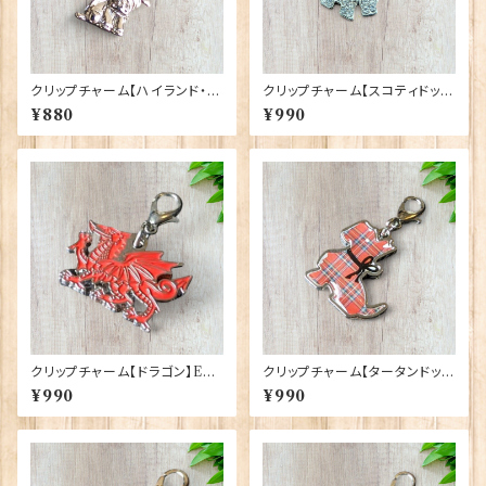
クリップチャーム【ハイランド・カ
クリップチャーム【スコティドッ
ウ】Euro Stick 90193-J〔CA
グ】Euro Stick 90193-G〔SC
¥880
¥990
HC06〕
OC3〕
クリップチャーム【ドラゴン】Eur
クリップチャーム【タータンドッ
o Stick 90193-I〔WCOC2〕
グ】Euro Stick 90193-F〔TS
¥990
¥990
COC4〕