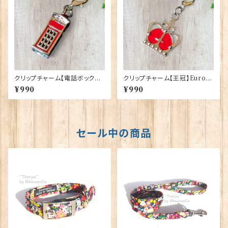
クリップチャーム【電話ボックス】
クリップチャーム【王冠】Euro S
Euro Stick 90193-D〔UCO
tick 90193-B
¥990
¥990
C9〕
セール中の商品