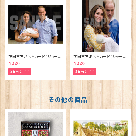
英国王室ポストカード【ジョージ
英国王室ポストカード【シャーロ
王子ご誕生】Pageantry Post
ット王女2】Pageantry Postca
¥220
¥220
card 90183-JEF100
rd 90183-JEF202
26%OFF
26%OFF
その他の商品