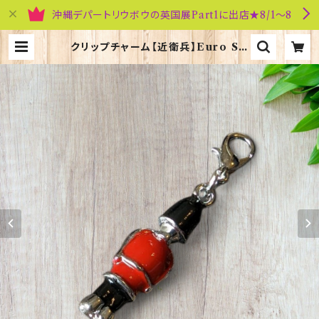
沖縄デパートリウボウの英国展Part1に出店★8/1～8
クリップチャーム【近衛兵】Euro Sti
ck 90193-E〔UCOC7〕 | 英国雑貨
専門店ブリティッシュ・ライフ