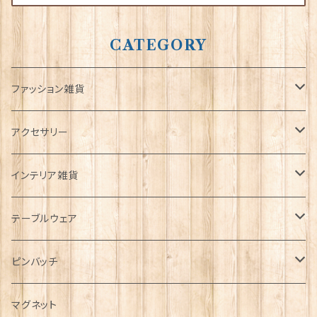
CATEGORY
ファッション雑貨
タータンネクタイ
アクセサリー
帽子
ORTAK
インテリア雑貨
キャップ
Tシャツ
ブローチ
インテリア置物
テーブルウェア
ハンチング帽
マフラー
ペンダント
ラブスプーン
ティータオル
ピンバッチ
キャスケット
タータン【Bronte by Moon】
ラブスプーン【SION LLEWELLYN】
サッシュ
チャーム
ファブリック
ペーパーナプキン
ジェネラルデザイン
マグネット