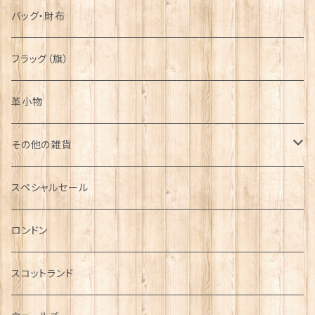
バッグ・財布
フラッグ（旗）
革小物
その他の雑貨
ミニカー
スペシャルセール
チャーム
ロンドン
犬グッズ
スコットランド