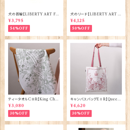
犬の首輪【LIBERTY ART FA
犬のリード【LIBERTY ART F
BRIC=Thorpe】BlossomCo
ABRIC=Thorpe】BlossomC
¥3,795
¥4,125
90295
o 90294
54%OFF
50%OFF
ティータオルCⅢR【King Char
キャンバスバッグEⅡR【Queen
lesⅢ Coronation】Victoria
ElizabethⅡ Commemorativ
¥3,080
¥4,620
Eggs 50129
e】Victoria Eggs 90332
30%OFF
30%OFF