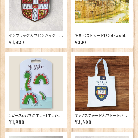
ケンブリッジ大学ピンバッジ El
英国ポストカード【Cotswold
gate Products 90416
s】Jadges 90339-19
¥1,320
¥220
4ピースsetマグネット【ネッシ
オックスフォード大学トートバッ
ー】 Eurostick 90407-Nes
グ Elgate Products 90378
¥1,980
¥3,300
sie