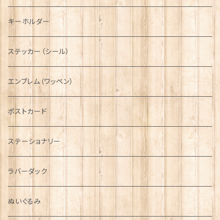
ディアストーカー
タータン【Glencroft】
ラブスプーン【PAUL CURTIS】
乗り物
スカーフ
その他のアクセサリー
ティーコジー
ミリタリー
キーホルダー
ニット帽
ボタンラップマフラー【Aran Traditions】
動物＆植物
NAVY
ファッションマスク
その他テーブルウェア
ピューター
ステッカー（シール）
国旗＆紋章
AIRFORCE
エンブレム（ワッペン）
音楽＆楽器
ARMY
ポストカード
運動＆人物
ステーショナリー
シンボル
ラバーダック
ぬいぐるみ