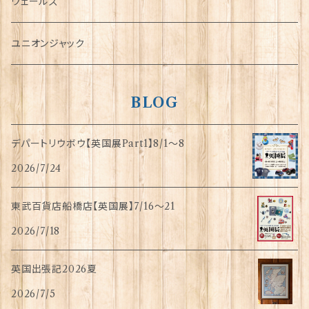
傘
ウェールズ
指貫(シンブル)
ユニオンジャック
BLOG
デパートリウボウ【英国展Part1】8/1〜8
2026/7/24
東武百貨店船橋店【英国展】7/16～21
2026/7/18
英国出張記2026夏
2026/7/5