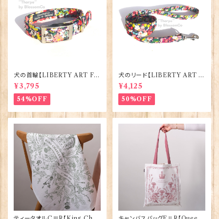
犬の首輪【LIBERTY ART FA
犬のリード【LIBERTY ART F
BRIC=Thorpe】BlossomCo
ABRIC=Thorpe】BlossomC
¥3,795
¥4,125
90295
o 90294
54%OFF
50%OFF
ティータオルCⅢR【King Char
キャンバスバッグEⅡR【Queen