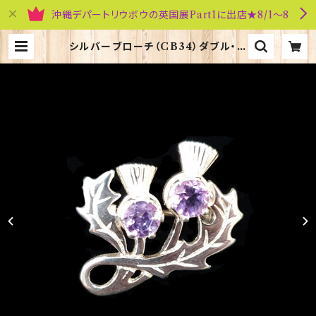
沖縄デパートリウボウの英国展Part1に出店★8/1～8
シルバーブローチ（CB34）ダブル・シ
スル ORTAK 70068 | 英国雑貨専
門店ブリティッシュ・ライフ