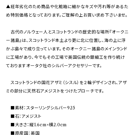
▲経年劣化のため商品や化粧箱に細かなキズや汚れ等があるた
め特別価格となっております。ご理解の上お買い求め下さいませ。
古代のノルウェー人とスコットランドの歴史的な場所『オークニ
ー諸島』は、スコットランド本土より更に北に位置し、海の上に浮
かぶ島々で成り立っています。そのオークニー諸島のメインランド
に工場があり、今でもその工場で英国伝統の銀細工を作り続け
ておりますオータク社のシルバーアクセサリーです。
スコットランドの国花アザミ（シスル）を２輪デザインされ、アザ
ミの部分に天然石アメジストをつけたブローチです。
■素材：スターリングシルバー925
■石：アメジスト
■大きさ：縦1.6cm×横2.0cm
■原産国：英国