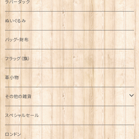
ラバーダック
ぬいぐるみ
バッグ・財布
フラッグ（旗）
革小物
その他の雑貨
ミニカー
スペシャルセール
チャーム
ロンドン