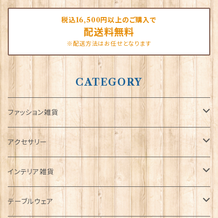
税込16,500円以上のご購入で
配送料無料
※配送方法はお任せとなります
CATEGORY
ファッション雑貨
タータンネクタイ
アクセサリー
帽子
ORTAK
インテリア雑貨
キャップ
Tシャツ
ブローチ
インテリア置物
テーブルウェア