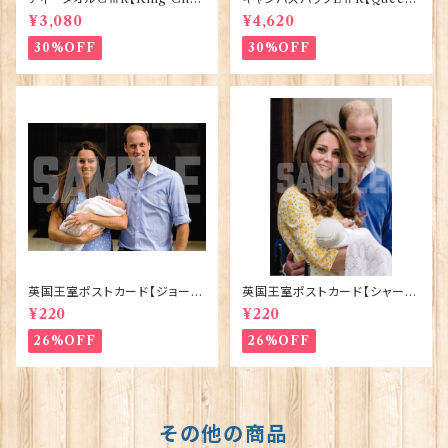
lesⅢ Coronation】Victoria
ElizabethⅡ Commemorativ
¥3,080
¥4,620
Eggs 50129
e】Victoria Eggs 90332
30%OFF
30%OFF
英国王室ポストカード【ジョージ
英国王室ポストカード【シャーロ
王子ご誕生】Pageantry Post
ット王女2】Pageantry Postca
¥220
¥220
card 90183-JEF100
rd 90183-JEF202
26%OFF
26%OFF
その他の商品