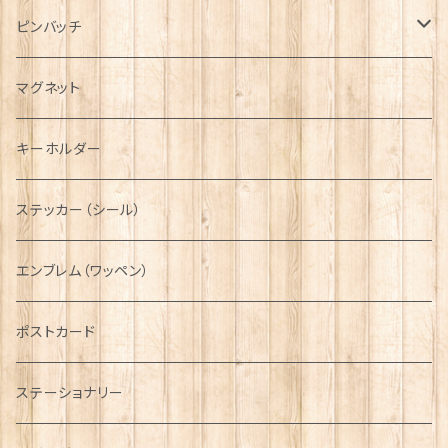
ハンチング帽
マフラー
ペンダント
ラブスプーン
ティータオル
ピンバッチ
キャスケット
タータン【Bronte by Moon】
ラブスプーン【SION LLEWELLYN】
サッシュ
チャーム
ファブリック
ペーパーナプキン
ジェネラルデザイン
マグネット
ディアストーカー
タータン【Glencroft】
ラブスプーン【PAUL CURTIS】
乗り物
スカーフ
その他のアクセサリー
ティーコジー
ミリタリー
キーホルダー
ニット帽
ボタンラップマフラー【Aran Traditions】
動物＆植物
NAVY
ファッションマスク
その他テーブルウェア
ピューター
ステッカー（シール）
国旗＆紋章
AIRFORCE
エンブレム（ワッペン）
音楽＆楽器
ARMY
ポストカード
運動＆人物
ステーショナリー
シンボル