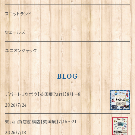
犬グッズ
スコットランド
傘
ウェールズ
指貫(シンブル)
ユニオンジャック
BLOG
デパートリウボウ【英国展Part1】8/1〜8
2026/7/24
東武百貨店船橋店【英国展】7/16～21
2026/7/18