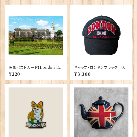
英国ポストカード【London E】
キャップ・ロンドンブラック 00
J.Salmon 90083-042
195
¥220
¥3,300