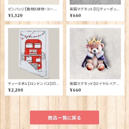
ピンバッジ【動物&植物=コーギ
英国マグネット【UJティーポッ
ーロンドン】Tradition 90040
ト】Elgate Products 90030
¥1,320
¥660
-T1335
ティータオル【ロンドンバス】Elg
英国マグネット【ロイヤルベア】E
ate Products 50001-S（702
lgate Products 90030（799
¥2,200
¥660
71）
13）
商品一覧に戻る