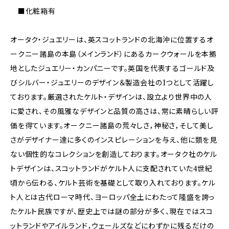
■化粧箱有
オータク・ジュエリーは、英スコットランドの北海沖に位置するオ
ークニー諸島の本島（メインランド）にあるカークウォールを本拠
地としたジュエリー・カンパニーです。英国を代表するゴールド及
びシルバー・ジュエリーのデザイン＆製造会社の1つとして活躍し
ております。厳選されたケルト・デザインは、設立より世界中の人
に愛され、その風雅なデザインと品質の高さは、常に素晴らしい評
価を得ています。オークニー諸島の荒々しさ，神秘さ，そして美し
さがデザイナー達に多くのインスピレーションを与え、他に類を見
ない個性的なコレクションを創造しております。オータク社のケル
トデザインは、スコットランドがケルト人に支配されていた4世紀
頃から伝わる、ケルト芸術を基礎として取り入れております。ケル
ト人とは古代ローマ時代、ヨーロッパ全土にわたって隆盛を誇っ
たケルト民族ですが、歴史上では謎の部分が多く、現在ではスコ
ットランドやアイルランド，ウェールズなどにわずかに残るだけの