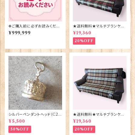
✥ご購入前に必ずお読みくださ
★送料無料★マルチブランケット
い✥
【DRESS STEWART】Bronte
¥999,999
¥19,360
by Moon 00185-B
20%OFF
シルバーペンダントヘッド（C29
★送料無料★マルチブランケット
1）王冠 ORTAK 70165
【CAMEL STEWART】Bront
¥5,500
¥19,360
e by Moon 00185-A
50%OFF
20%OFF