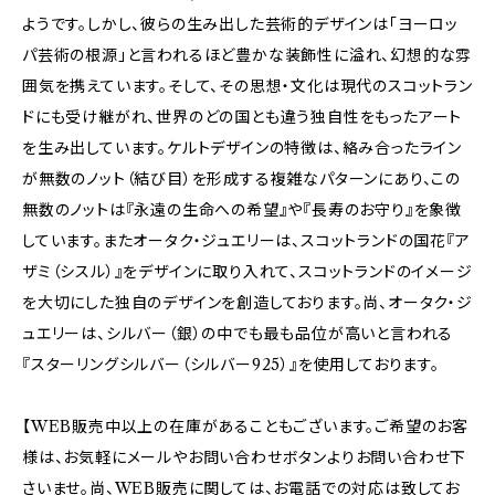
ようです。しかし、彼らの生み出した芸術的デザインは「ヨーロッ
パ芸術の根源」と言われるほど豊かな装飾性に溢れ、幻想的な雰
囲気を携えています。そして、その思想・文化は現代のスコットラン
ドにも受け継がれ、世界のどの国とも違う独自性をもったアート
を生み出しています。ケルトデザインの特徴は、絡み合ったライン
が無数のノット（結び目）を形成する複雑なパターンにあり、この
無数のノットは『永遠の生命への希望』や『長寿のお守り』を象徴
しています。またオータク・ジュエリーは、スコットランドの国花『ア
ザミ（シスル）』をデザインに取り入れて、スコットランドのイメージ
を大切にした独自のデザインを創造しております。尚、オータク・ジ
ュエリーは、シルバー（銀）の中でも最も品位が高いと言われる
『スターリングシルバー（シルバー925）』を使用しております。
【WEB販売中以上の在庫があることもございます。ご希望のお客
様は、お気軽にメールやお問い合わせボタンよりお問い合わせ下
さいませ。尚、WEB販売に関しては、お電話での対応は致してお