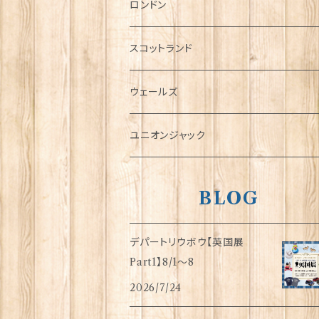
チャーム
ロンドン
犬グッズ
スコットランド
傘
ウェールズ
指貫(シンブル)
ユニオンジャック
BLOG
デパートリウボウ【英国展
Part1】8/1〜8
2026/7/24