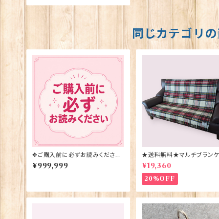
同じカテゴリの
✥ご購入前に必ずお読みください
★送料無料★マルチブランケ
✥
【DRESS STEWART】Bron
¥999,999
¥19,360
y Moon 00185-B
20%OFF