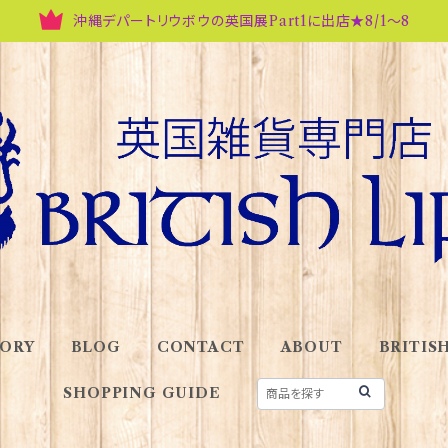
沖縄デパートリウボウの英国展Part1に出店★8/1～8
ORY
BLOG
CONTACT
ABOUT
BRITISH
SHOPPING GUIDE