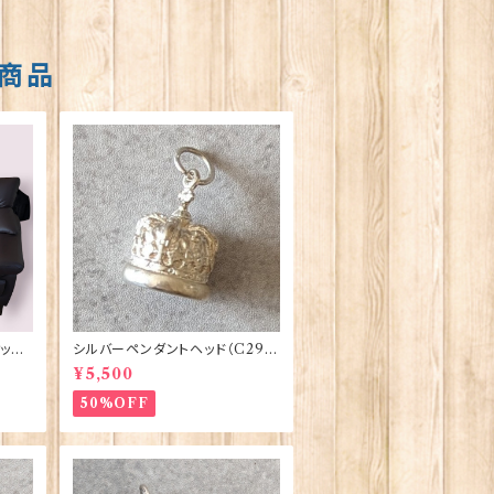
商品
ット
シルバーペンダントヘッド（C291）
te b
王冠 ORTAK 70165
¥5,500
50%OFF