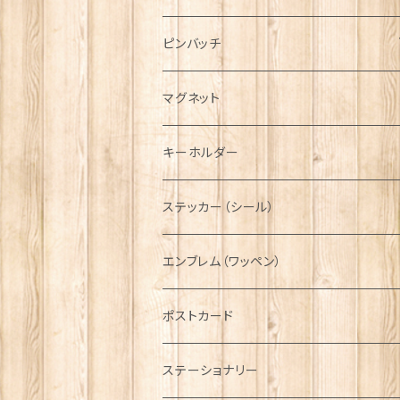
ハンチング帽
マフラー
ペンダント
ラブスプーン
ティータオル
ピンバッチ
キャスケット
タータン【Bronte by Moon】
ラブスプーン【SION LLEWELLYN】
サッシュ
チャーム
ファブリック
ペーパーナプキン
ジェネラルデザイン
マグネット
ディアストーカー
タータン【Glencroft】
ラブスプーン【PAUL CURTIS】
乗り物
スカーフ
その他のアクセサリー
ティーコジー
ミリタリー
キーホルダー
ニット帽
ボタンラップマフラー【Aran Traditions】
動物＆植物
NAVY
ファッションマスク
その他テーブルウェア
ピューター
ステッカー（シール）
国旗＆紋章
AIRFORCE
エンブレム（ワッペン）
音楽＆楽器
ARMY
ポストカード
運動＆人物
ステーショナリー