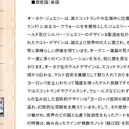
■原産国：英国
オータク・ジュエリーは、英スコットランドの北海沖に位
ランド）にあるカークウォールを本拠地としたジュエリー
ールド及びシルバー・ジュエリーのデザイン＆製造会社の
れたケルト・デザインは、設立より世界中の人に愛され、
常に素晴らしい評価を得ています。オークニー諸島の荒々
ナー達に多くのインスピレーションを与え、他に類を見な
おります。オータク社のケルトデザインは、スコットラン
頃から伝わる、ケルト芸術を基礎として取り入れておりま
ヨーロッパ全土にわたって隆盛を誇ったケルト民族です
ではスコットランドやアイルランド，ウェールズなどにわ
らの生み出した芸術的デザインは「ヨーロッパ芸術の根
溢れ、幻想的な雰囲気を携えています。そして、その思想
け継がれ、世界のどの国とも違う独自性をもったアートを
の特徴は、絡み合ったラインが無数のノット（結び目）を