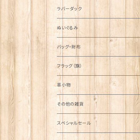
シンボル
ラバーダック
ぬいぐるみ
バッグ・財布
フラッグ（旗）
革小物
その他の雑貨
ミニカー
スペシャルセール