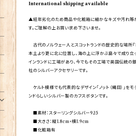
International shipping available
▲経年劣化のため商品や化粧箱に細かなキズや汚れ等
す。ご理解の上お買い求め下さいませ。
古代のノルウェー人とスコットランドの歴史的な場所『オ
本土より更に北に位置し、海の上に浮かぶ島々で成り立
インランドに工場があり、今でもその工場で英国伝統の
社のシルバーアクセサリーです。
ケルト模様でも代表的なデザイン「ノット（縄目）」をモ
ンドらしいシルバー製のカフスボタンです。
■素材：スターリングシルバー925
■大きさ：縦1.8cm×横1.9cm
■化粧箱有