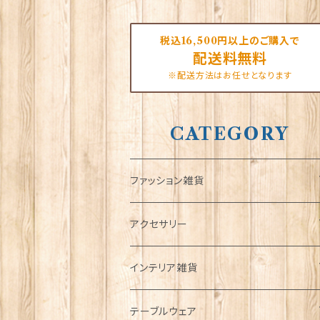
税込16,500円以上のご購入で
配送料無料
※配送方法はお任せとなります
CATEGORY
ファッション雑貨
タータンネクタイ
アクセサリー
帽子
ORTAK
インテリア雑貨
キャップ
Tシャツ
ブローチ
インテリア置物
テーブルウェア