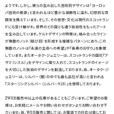
ようです。しかし、彼らの生み出した芸術的デザインは「ヨーロッ
パ芸術の根源」と言われるほど豊かな装飾性に溢れ、幻想的な雰
囲気を携えています。そして、その思想・文化は現代のスコットラン
ドにも受け継がれ、世界のどの国とも違う独自性をもったアート
を生み出しています。ケルトデザインの特徴は、絡み合ったライン
が無数のノット（結び目）を形成する複雑なパターンにあり、この
無数のノットは『永遠の生命への希望』や『長寿のお守り』を象徴
しています。またオータク・ジュエリーは、スコットランドの国花『ア
ザミ（シスル）』をデザインに取り入れて、スコットランドのイメージ
を大切にした独自のデザインを創造しております。尚、オータク・ジ
ュエリーは、シルバー（銀）の中でも最も品位が高いと言われる
『スターリングシルバー（シルバー925）』を使用しております。
【WEB販売中以上の在庫があることもございます。ご希望のお客
様は、お気軽にメールやお問い合わせボタンよりお問い合わせ下
さいませ。尚、WEB販売に関しては、お電話での対応は致してお