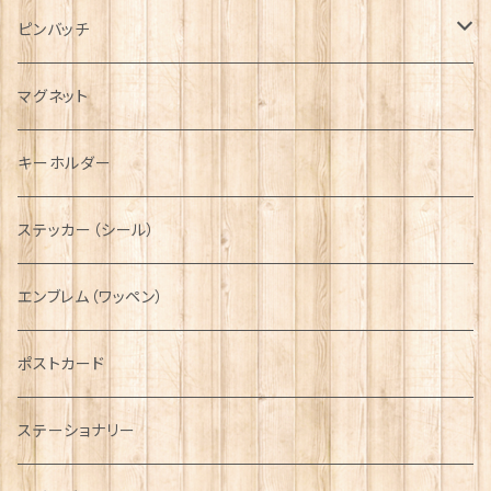
ハンチング帽
マフラー
ペンダント
ラブスプーン
ティータオル
ピンバッチ
キャスケット
タータン【Bronte by Moon】
ラブスプーン【SION LLEWELLYN】
サッシュ
チャーム
ファブリック
ペーパーナプキン
ジェネラルデザイン
マグネット
ディアストーカー
タータン【Glencroft】
ラブスプーン【PAUL CURTIS】
乗り物
スカーフ
その他のアクセサリー
ティーコジー
ミリタリー
キーホルダー
ニット帽
ボタンラップマフラー【Aran Traditions】
動物＆植物
NAVY
ファッションマスク
その他テーブルウェア
ピューター
ステッカー（シール）
国旗＆紋章
AIRFORCE
エンブレム（ワッペン）
音楽＆楽器
ARMY
ポストカード
運動＆人物
ステーショナリー
シンボル