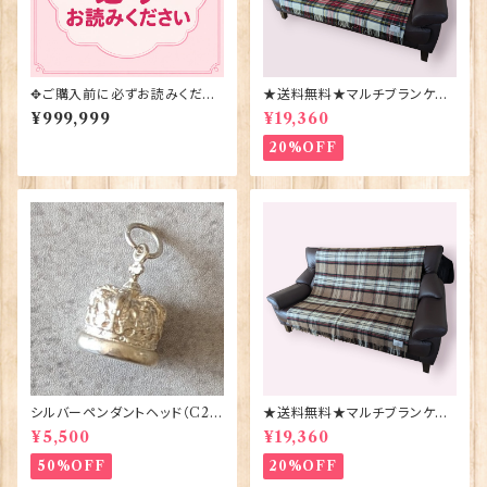
✥ご購入前に必ずお読みくださ
★送料無料★マルチブランケット
い✥
【DRESS STEWART】Bronte
¥999,999
¥19,360
by Moon 00185-B
20%OFF
シルバーペンダントヘッド（C29
★送料無料★マルチブランケット
1）王冠 ORTAK 70165
【CAMEL STEWART】Bront
¥5,500
¥19,360
e by Moon 00185-A
50%OFF
20%OFF