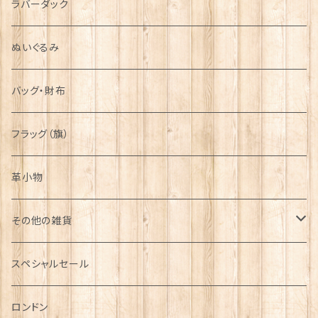
ラバーダック
ぬいぐるみ
バッグ・財布
フラッグ（旗）
革小物
その他の雑貨
ミニカー
スペシャルセール
チャーム
ロンドン