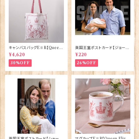
キャンバスバッグEⅡR【Queen
英国王室ポストカード【ジョージ
ElizabethⅡ Commemorativ
王子ご誕生】Pageantry Post
¥4,620
¥220
e】Victoria Eggs 90332
card 90183-JEF100
30%OFF
26%OFF
英国王室ポストカード【シャーロ
マグカップEⅡR【Queen Eliza