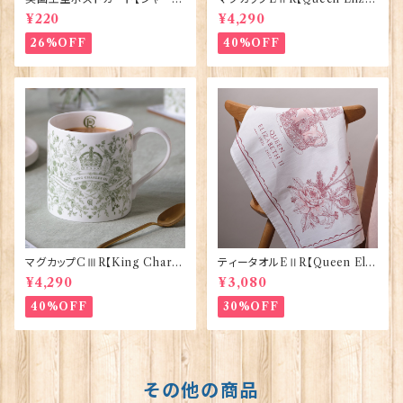
ット王女2】Pageantry Postca
bethⅡ Commemorative】Vi
¥220
¥4,290
rd 90183-JEF202
ctoria Eggs 50126
26%OFF
40%OFF
マグカップCⅢR【King Charle
ティータオルEⅡR【Queen Eliz
sⅢ Coronation】Victoria E
abethⅡ Commemorative】V
¥4,290
¥3,080
ggs 50127
ictoria Eggs 50128
40%OFF
30%OFF
その他の商品