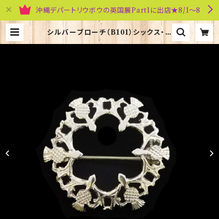
沖縄デパートリウボウの英国展Part1に出店★8/1～8
シルバーブローチ（B101）シックス・シ
スル ORTAK 70082 | 英国雑貨専
門店ブリティッシュ・ライフ