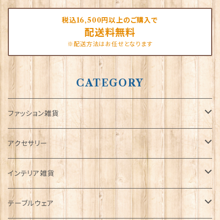
税込16,500円以上のご購入で
配送料無料
※配送方法はお任せとなります
CATEGORY
ファッション雑貨
タータンネクタイ
アクセサリー
帽子
ORTAK
インテリア雑貨
キャップ
Tシャツ
ブローチ
インテリア置物
テーブルウェア