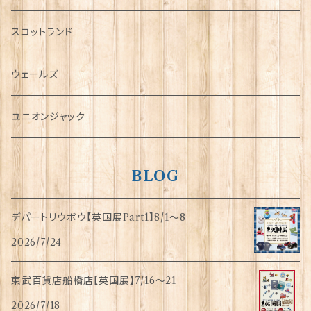
犬グッズ
スコットランド
傘
ウェールズ
指貫(シンブル)
ユニオンジャック
BLOG
デパートリウボウ【英国展Part1】8/1〜8
2026/7/24
東武百貨店船橋店【英国展】7/16～21
2026/7/18