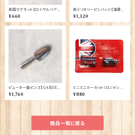
英国マグネット【ロイヤルベア】E
英ミリタリーピンバッジ【海軍=C
lgate Products 90030（799
rown & Anchor】Tradition
¥660
¥1,320
13）
90043-M002
ピューター製ピンズ【GARDEN
ミニミニカーセット（ロンドンバ
TROWEL】Cadogan 90166-
ス＆ブラックキャブ） Elgate Pr
¥1,760
¥880
XWTP164
oducts 90322
商品一覧に戻る