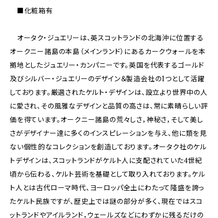
■化粧箱有
オータク・ジュエリーは、英スコットランドの北海沖に位置する
オークニー諸島の本島（メインランド）にあるカークウォールを本
拠地としたジュエリー・カンパニーです。英国を代表するゴールド
及びシルバー・ジュエリーのデザイン＆製造会社の1つとして活躍
しております。厳選されたケルト・デザインは、設立より世界中の人
に愛され、その風雅なデザインと品質の高さは、常に素晴らしい評
価を得ています。オークニー諸島の荒々しさ，神秘さ，そして美し
さがデザイナー達に多くのインスピレーションを与え、他に類を見
ない個性的なコレクションを創造しております。オータク社のケル
トデザインは、スコットランドがケルト人に支配されていた4世紀
頃から伝わる、ケルト芸術を基礎として取り入れております。ケル
ト人とは古代ローマ時代、ヨーロッパ全土にわたって隆盛を誇っ
たケルト民族ですが、歴史上では謎の部分が多く、現在ではスコ
ットランドやアイルランド，ウェールズなどにわずかに残るだけの