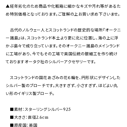
▲経年劣化のため商品や化粧箱に細かなキズや汚れ等があるた
め特別価格となっております。ご理解の上お買い求め下さいませ。
古代のノルウェー人とスコットランドの歴史的な場所『オークニ
ー諸島』は、スコットランド本土より更に北に位置し、海の上に浮
かぶ島々で成り立っています。そのオークニー諸島のメインランド
に工場があり、今でもその工場で英国伝統の銀細工を作り続け
ておりますオータク社のシルバーアクセサリーです。
スコットランドの国花あざみの花６輪を、円形状にデザインした
シルバー製のブローチです。大きすぎず、小さすぎず、ほどよい丸
い形のイギリス製ブローチ。
■素材：スターリングシルバー925
■大きさ：直径2.6cm
■原産国：英国