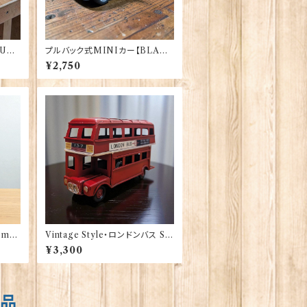
UE】
プルバック式MINIカー【BLAC
）
K】A＆W Gifts 40177（22-14）
¥2,750
mall
Vintage Style・ロンドンバス Sm
all NW1London 40166
¥3,300
商品