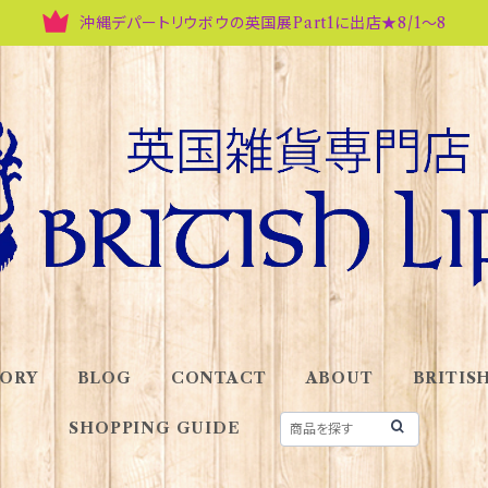
沖縄デパートリウボウの英国展Part1に出店★8/1～8
ORY
BLOG
CONTACT
ABOUT
BRITISH
SHOPPING GUIDE