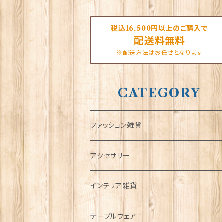
税込16,500円以上のご購入で
配送料無料
※配送方法はお任せとなります
CATEGORY
ファッション雑貨
タータンネクタイ
アクセサリー
帽子
ORTAK
インテリア雑貨
キャップ
Tシャツ
ブローチ
インテリア置物
テーブルウェア