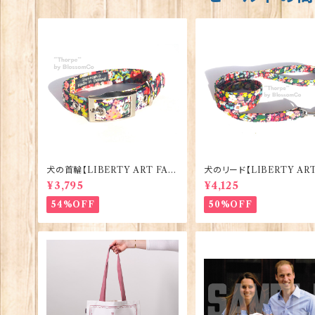
犬の首輪【LIBERTY ART FAB
犬のリード【LIBERTY ART
RIC=Thorpe】BlossomCo 90
BRIC=Thorpe】Blossom
¥3,795
¥4,125
295
0294
54%OFF
50%OFF