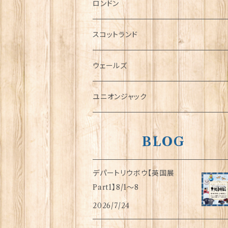
チャーム
ロンドン
犬グッズ
スコットランド
傘
ウェールズ
指貫(シンブル)
ユニオンジャック
BLOG
デパートリウボウ【英国展
Part1】8/1〜8
2026/7/24