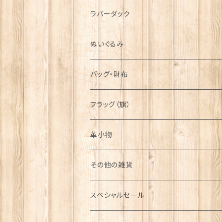
シンボル
ラバーダック
ぬいぐるみ
バッグ・財布
フラッグ（旗）
革小物
その他の雑貨
ミニカー
スペシャルセール