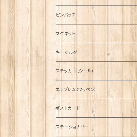
ハンチング帽
マフラー
ペンダント
ラブスプーン
ティータオル
ピンバッチ
キャスケット
タータン【Bronte by Moon】
ラブスプーン【SION LLEWELLYN】
サッシュ
チャーム
ファブリック
ペーパーナプキン
ジェネラルデザイン
マグネット
ディアストーカー
タータン【Glencroft】
ラブスプーン【PAUL CURTIS】
乗り物
スカーフ
その他のアクセサリー
ティーコジー
ミリタリー
キーホルダー
ニット帽
ボタンラップマフラー【Aran Traditions】
動物＆植物
NAVY
ファッションマスク
その他テーブルウェア
ピューター
ステッカー（シール）
国旗＆紋章
AIRFORCE
エンブレム（ワッペン）
音楽＆楽器
ARMY
ポストカード
運動＆人物
ステーショナリー