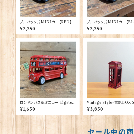
プルバック式MINIカー【RED】A
プルバック式MINIカー【BL
＆W Gifts 40175（22-11）
A＆W Gifts 40176（22-12
¥2,750
¥2,750
ロンドンバス型ミニカー Elgate
Vintage Style・電話BOX S
Products 40174
NW1London 40170
¥1,650
¥3,850
セール中の