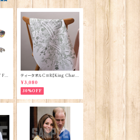
 FA
ティータオルCⅢR【King Charle
Co 9
sⅢ Coronation】Victoria Egg
¥3,080
s 50129
30%OFF