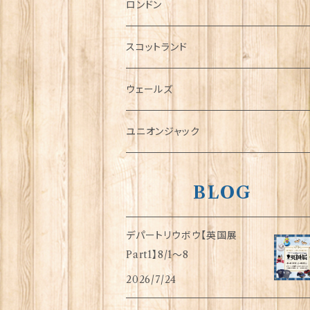
チャーム
ロンドン
犬グッズ
スコットランド
傘
ウェールズ
指貫(シンブル)
ユニオンジャック
BLOG
デパートリウボウ【英国展
Part1】8/1〜8
2026/7/24