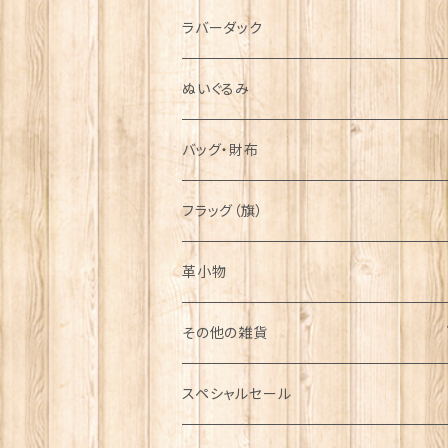
シンボル
ラバーダック
ぬいぐるみ
バッグ・財布
フラッグ（旗）
革小物
その他の雑貨
ミニカー
スペシャルセール