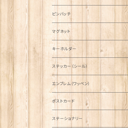
ハンチング帽
マフラー
ペンダント
ラブスプーン
ティータオル
ピンバッチ
キャスケット
タータン【Bronte by Moon】
ラブスプーン【SION LLEWELLYN】
サッシュ
チャーム
ファブリック
ペーパーナプキン
ジェネラルデザイン
マグネット
ディアストーカー
タータン【Glencroft】
ラブスプーン【PAUL CURTIS】
乗り物
スカーフ
その他のアクセサリー
ティーコジー
ミリタリー
キーホルダー
ニット帽
ボタンラップマフラー【Aran Traditions】
動物＆植物
NAVY
ファッションマスク
その他テーブルウェア
ピューター
ステッカー（シール）
国旗＆紋章
AIRFORCE
エンブレム（ワッペン）
音楽＆楽器
ARMY
ポストカード
運動＆人物
ステーショナリー