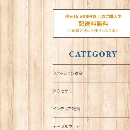
税込16,500円以上のご購入で
配送料無料
※配送方法はお任せとなります
CATEGORY
ファッション雑貨
タータンネクタイ
アクセサリー
帽子
ORTAK
インテリア雑貨
キャップ
Tシャツ
ブローチ
インテリア置物
テーブルウェア