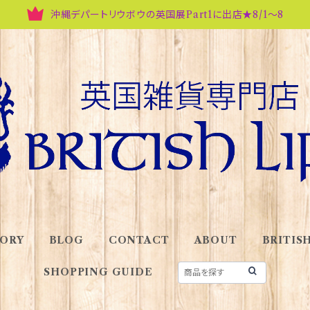
沖縄デパートリウボウの英国展Part1に出店★8/1～8
ORY
BLOG
CONTACT
ABOUT
BRITISH
SHOPPING GUIDE