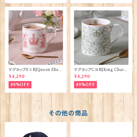
マグカップEⅡR【Queen Eliza
マグカップCⅢR【King Charle
bethⅡ Commemorative】Vi
sⅢ Coronation】Victoria E
¥4,290
¥4,290
ctoria Eggs 50126
ggs 50127
40%OFF
40%OFF
その他の商品