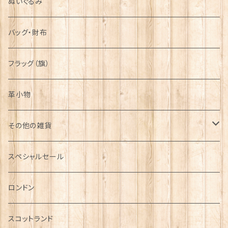
ぬいぐるみ
バッグ・財布
フラッグ（旗）
革小物
その他の雑貨
ミニカー
スペシャルセール
チャーム
ロンドン
犬グッズ
スコットランド