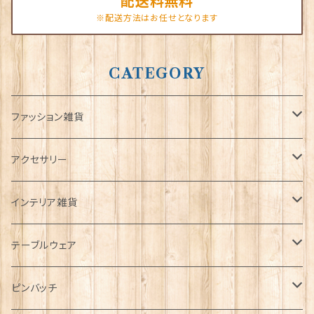
配送料無料
※配送方法はお任せとなります
CATEGORY
ファッション雑貨
タータンネクタイ
アクセサリー
帽子
ORTAK
インテリア雑貨
キャップ
Tシャツ
ブローチ
インテリア置物
テーブルウェア
ハンチング帽
マフラー
ペンダント
ラブスプーン
ティータオル
ピンバッチ