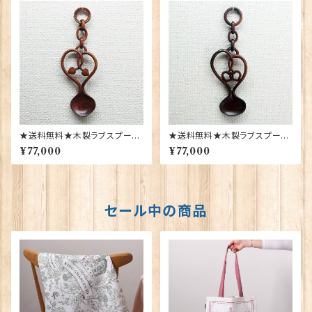
★送料無料★木製ラブスプーン
★送料無料★木製ラブスプーン
【Lace-21】Sion Llewellyn 4
【Lace-8】Sion Llewellyn 40
¥77,000
¥77,000
0143
140
セール中の商品