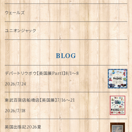
傘
ウェールズ
指貫(シンブル)
ユニオンジャック
BLOG
デパートリウボウ【英国展Part1】8/1〜8
2026/7/24
東武百貨店船橋店【英国展】7/16～21
2026/7/18
英国出張記2026夏