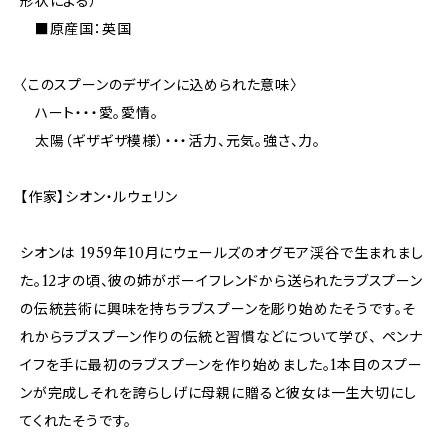
形状による）
■原産国：英国
〈このスプーンのデザインに込められた意味〉
ハート・・・愛。愛情。
太陽（ギザギザ模様）・・・活力、元気。強さ、力。
【作家】シオン・ルウェリン
シオンは 1959年10月にウェールズのオグモア渓谷で生まれまし
た。12才の頃、彼の姉がボーイフレンドから送られたラブスプーン
の伝統芸術に興味を持ちラブスプーンを彫り始めたそうです。そ
れからラブスプーン作りの伝統と習慣などについて学び、 ペンナ
イフを手に最初のラブスプーンを作り始めました。1本目のスプー
ンが完成しそれを誇らしげに母親に贈ると彼女は一生大切にし
てくれたそうです。