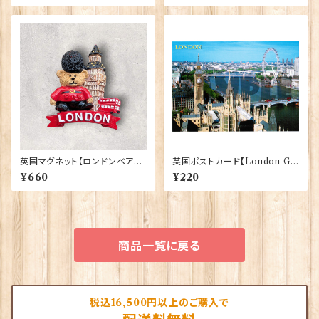
英国マグネット【ロンドンベア】A
英国ポストカード【London G】
&S Gifts 90030（RMG-037）
J.Salmon 90083-045
¥660
¥220
商品一覧に戻る
税込16,500円以上のご購入で