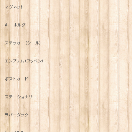
キャスケット
タータン【Bronte by Moon】
ラブスプーン【SION LLEWELLYN】
サッシュ
チャーム
ファブリック
ペーパーナプキン
ジェネラルデザイン
マグネット
ディアストーカー
タータン【Glencroft】
ラブスプーン【PAUL CURTIS】
乗り物
スカーフ
その他のアクセサリー
ティーコジー
ミリタリー
キーホルダー
ニット帽
ボタンラップマフラー【Aran Traditions】
動物＆植物
NAVY
ファッションマスク
その他テーブルウェア
ピューター
ステッカー（シール）
国旗＆紋章
AIRFORCE
エンブレム（ワッペン）
音楽＆楽器
ARMY
ポストカード
運動＆人物
ステーショナリー
シンボル
ラバーダック