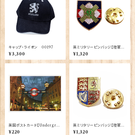
キャップ・ライオン 00197
英ミリタリーピンバッジ【陸軍=S
hield Scots Guards】Traditi
¥3,300
¥1,320
on 90043-M011
英国ポストカード【Undergrou
英ミリタリーピンバッジ【陸軍=R
nd - London】Jadges 90339
oyal Cypher】Tradition 900
¥220
¥1,320
-09
43-M040