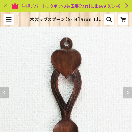
沖縄デパートリウボウの英国展Part1に出店★8/1～8
木製ラブスプーン【S-14】Sion Lle
wellyn 40121 | 英国雑貨専門店ブ
リティッシュ・ライフ