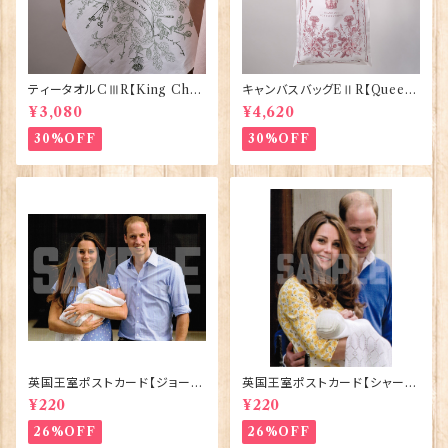
ティータオルCⅢR【King Char
キャンバスバッグEⅡR【Queen
lesⅢ Coronation】Victoria
ElizabethⅡ Commemorativ
¥3,080
¥4,620
Eggs 50129
e】Victoria Eggs 90332
30%OFF
30%OFF
英国王室ポストカード【ジョージ
英国王室ポストカード【シャーロ
王子ご誕生】Pageantry Post
ット王女2】Pageantry Postca
¥220
¥220
card 90183-JEF100
rd 90183-JEF202
26%OFF
26%OFF