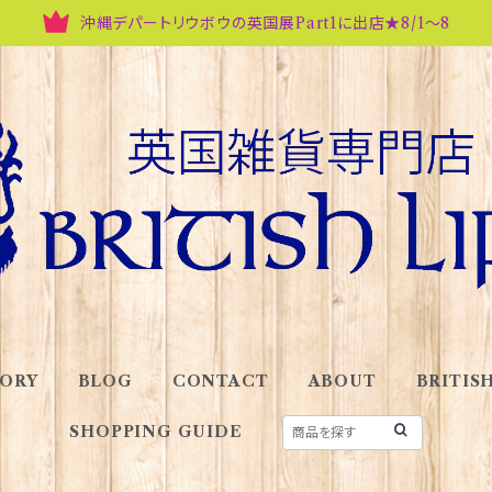
沖縄デパートリウボウの英国展Part1に出店★8/1～8
ORY
BLOG
CONTACT
ABOUT
BRITISH
SHOPPING GUIDE