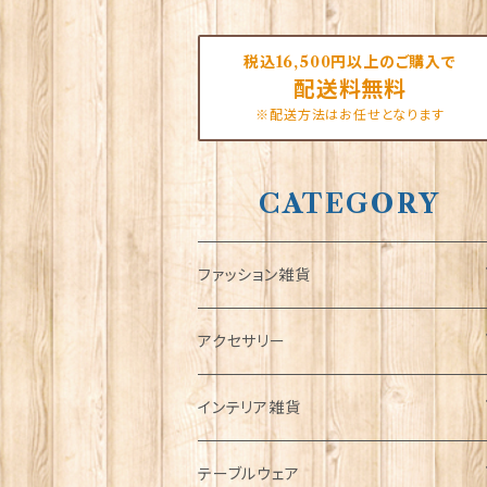
税込16,500円以上のご購入で
配送料無料
※配送方法はお任せとなります
CATEGORY
ファッション雑貨
タータンネクタイ
アクセサリー
帽子
ORTAK
インテリア雑貨
キャップ
Tシャツ
ブローチ
インテリア置物
テーブルウェア