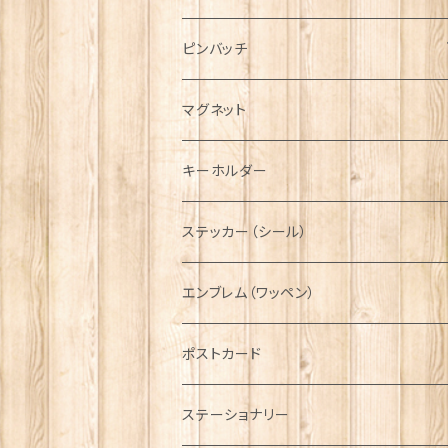
ハンチング帽
マフラー
ペンダント
ラブスプーン
ティータオル
ピンバッチ
キャスケット
タータン【Bronte by Moon】
ラブスプーン【SION LLEWELLYN】
サッシュ
チャーム
ファブリック
ペーパーナプキン
ジェネラルデザイン
マグネット
ディアストーカー
タータン【Glencroft】
ラブスプーン【PAUL CURTIS】
乗り物
スカーフ
その他のアクセサリー
ティーコジー
ミリタリー
キーホルダー
ニット帽
ボタンラップマフラー【Aran Traditions】
動物＆植物
NAVY
ファッションマスク
その他テーブルウェア
ピューター
ステッカー（シール）
国旗＆紋章
AIRFORCE
エンブレム（ワッペン）
音楽＆楽器
ARMY
ポストカード
運動＆人物
ステーショナリー