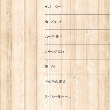
シンボル
ラバーダック
ぬいぐるみ
バッグ・財布
フラッグ（旗）
革小物
その他の雑貨
ミニカー
スペシャルセール