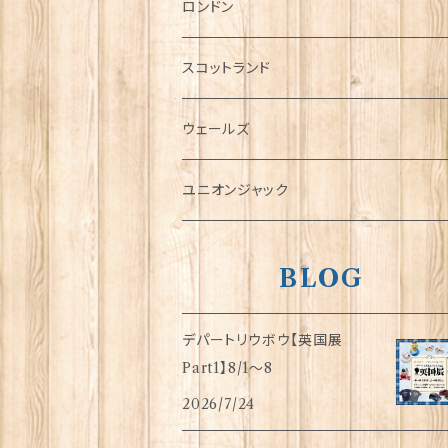
チャーム
ロンドン
犬グッズ
スコットランド
傘
ウェールズ
指貫(シンブル)
ユニオンジャック
BLOG
デパートリウボウ【英国展
Part1】8/1〜8
2026/7/24