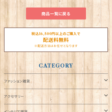
商品一覧に戻る
税込16,500円以上のご購入で
配送料無料
※配送方法はお任せとなります
CATEGORY
ファッション雑貨
タータンネクタイ
アクセサリー
帽子
ORTAK
インテリア雑貨