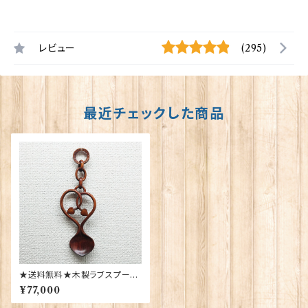
レビュー
(295)
最近チェックした商品
★送料無料★木製ラブスプーン
【Lace-21】Sion Llewellyn 4
¥77,000
0143