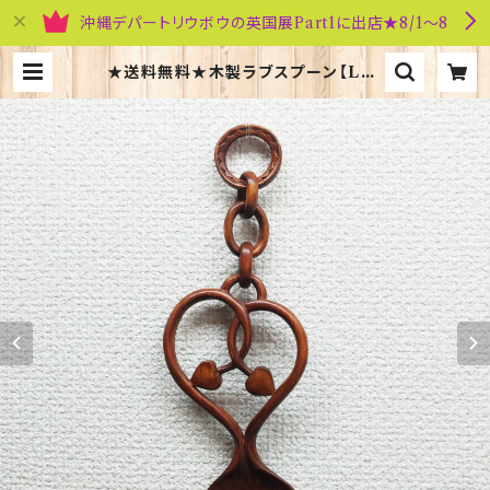
沖縄デパートリウボウの英国展Part1に出店★8/1～8
★送料無料★木製ラブスプーン【Lac
e-21】Sion Llewellyn 40143 |
英国雑貨専門店ブリティッシュ・ライフ