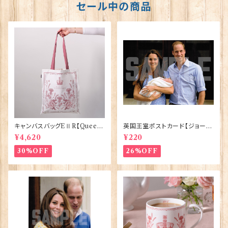
セール中の商品
キャンバスバッグEⅡR【Queen
英国王室ポストカード【ジョージ
ElizabethⅡ Commemorativ
王子ご誕生】Pageantry Post
¥4,620
¥220
e】Victoria Eggs 90332
card 90183-JEF100
30%OFF
26%OFF