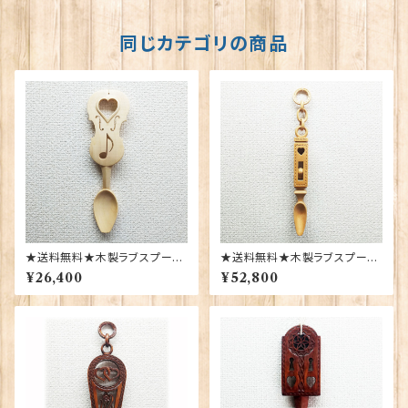
同じカテゴリの商品
★送料無料★木製ラブスプーン
★送料無料★木製ラブスプーン
【SL-71】Sion Llewellyn 4015
【SL-52】Sion Llewellyn 401
¥26,400
¥52,800
3
52