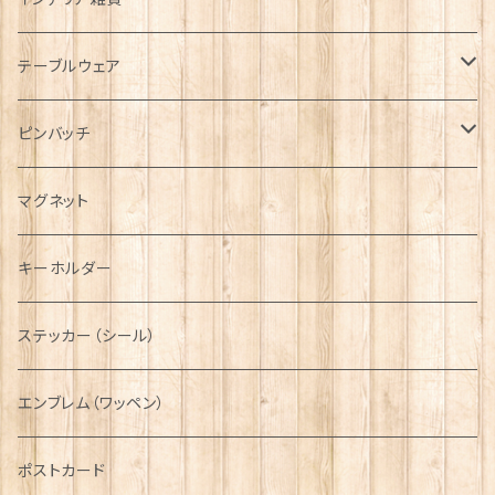
キャップ
Tシャツ
ブローチ
インテリア置物
テーブルウェア
ハンチング帽
マフラー
ペンダント
ラブスプーン
ティータオル
ピンバッチ
キャスケット
タータン【Bronte by Moon】
ラブスプーン【SION LLEWELLYN】
サッシュ
チャーム
ファブリック
ペーパーナプキン
ジェネラルデザイン
マグネット
ディアストーカー
タータン【Glencroft】
ラブスプーン【PAUL CURTIS】
乗り物
スカーフ
その他のアクセサリー
ティーコジー
ミリタリー
キーホルダー
ニット帽
ボタンラップマフラー【Aran Traditions】
動物＆植物
NAVY
ファッションマスク
その他テーブルウェア
ピューター
ステッカー（シール）
国旗＆紋章
AIRFORCE
エンブレム（ワッペン）
音楽＆楽器
ARMY
ポストカード