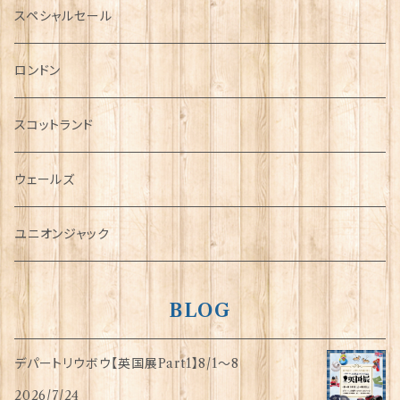
ミニカー
スペシャルセール
チャーム
ロンドン
犬グッズ
スコットランド
傘
ウェールズ
指貫(シンブル)
ユニオンジャック
BLOG
デパートリウボウ【英国展Part1】8/1〜8
2026/7/24