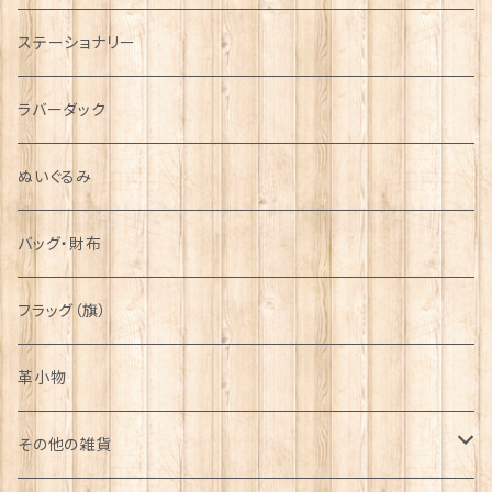
運動＆人物
ステーショナリー
シンボル
ラバーダック
ぬいぐるみ
バッグ・財布
フラッグ（旗）
革小物
その他の雑貨