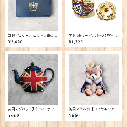
革製パスケース ロンドン市の紋
英ミリタリーピンバッジ【陸軍=R
章入り【Navy】R.C.Brady 90
oyal Cypher】Tradition 900
¥2,420
¥1,320
381-Navy
43-M040
英国マグネット【UJティーポッ
英国マグネット【ロイヤルベア】E
ト】Elgate Products 90030
lgate Products 90030（799
¥660
¥660
13）