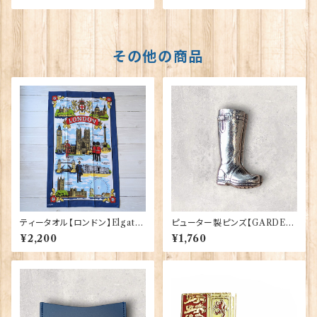
その他の商品
ティータオル【ロンドン】Elgate
ピューター製ピンズ【GARDEN
Products 50001-W(20102)
BOOT】Cadogan 90166-X
¥2,200
¥1,760
WTP166