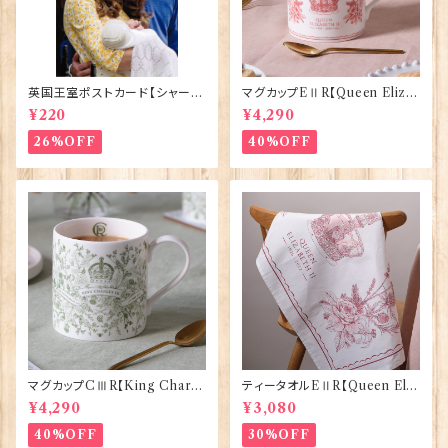
英国王室ポストカード【シャーロ
マグカップEⅡR【Queen Eliza
ット王女2】Pageantry Postca
bethⅡ Commemorative】Vi
¥220
¥4,290
rd 90183-JEF202
ctoria Eggs 50126
26%OFF
40%OFF
マグカップCⅢR【King Charle
ティータオルEⅡR【Queen Eliz
sⅢ Coronation】Victoria E
abethⅡ Commemorative】V
¥4,290
¥3,080
ggs 50127
ictoria Eggs 50128
40%OFF
30%OFF