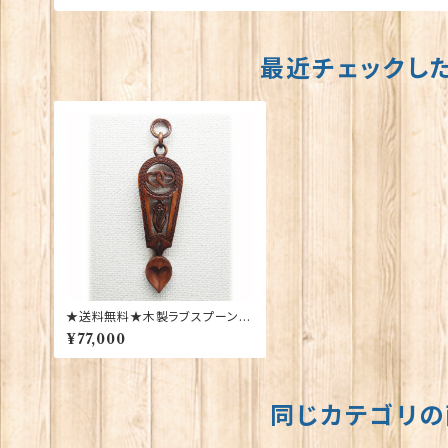
最近チェックし
★送料無料★木製ラブスプーン【S
L-33】Sion Llewellyn 40149
¥77,000
同じカテゴリの