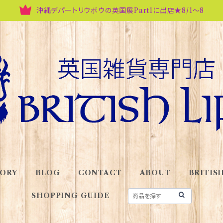
沖縄デパートリウボウの英国展Part1に出店★8/1～8
ORY
BLOG
CONTACT
ABOUT
BRITISH
SHOPPING GUIDE