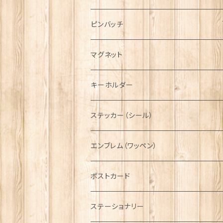
ハンチング帽
マフラー
ペンダント
ラブスプーン
ティータオル
ピンバッチ
キャスケット
タータン【Bronte by Moon】
ラブスプーン【SION LLEWELLYN】
サッシュ
チャーム
ファブリック
ペーパーナプキン
ジェネラルデザイン
マグネット
ディアストーカー
タータン【Glencroft】
ラブスプーン【PAUL CURTIS】
乗り物
スカーフ
その他のアクセサリー
ティーコジー
ミリタリー
キーホルダー
ニット帽
ボタンラップマフラー【Aran Traditions】
動物＆植物
NAVY
ファッションマスク
その他テーブルウェア
ピューター
ステッカー（シール）
国旗＆紋章
AIRFORCE
エンブレム（ワッペン）
音楽＆楽器
ARMY
ポストカード
運動＆人物
ステーショナリー