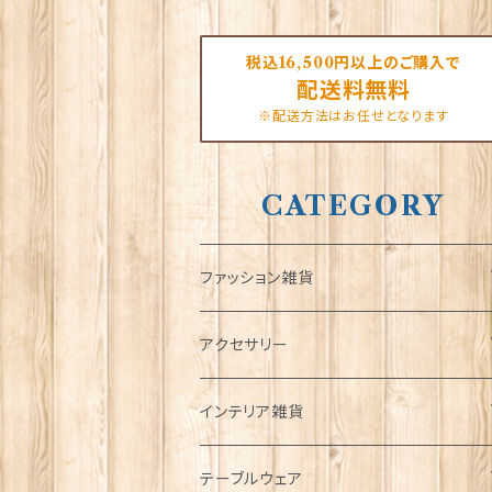
税込16,500円以上のご購入で
配送料無料
※配送方法はお任せとなります
CATEGORY
ファッション雑貨
タータンネクタイ
アクセサリー
帽子
ORTAK
インテリア雑貨
キャップ
Tシャツ
ブローチ
インテリア置物
テーブルウェア