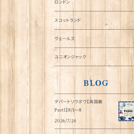
チャーム
ロンドン
犬グッズ
スコットランド
傘
ウェールズ
指貫(シンブル)
ユニオンジャック
BLOG
デパートリウボウ【英国展
Part1】8/1〜8
2026/7/24