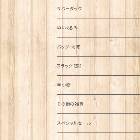
シンボル
ラバーダック
ぬいぐるみ
バッグ・財布
フラッグ（旗）
革小物
その他の雑貨
ミニカー
スペシャルセール