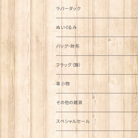
シンボル
ラバーダック
ぬいぐるみ
バッグ・財布
フラッグ（旗）
革小物
その他の雑貨
ミニカー
スペシャルセール