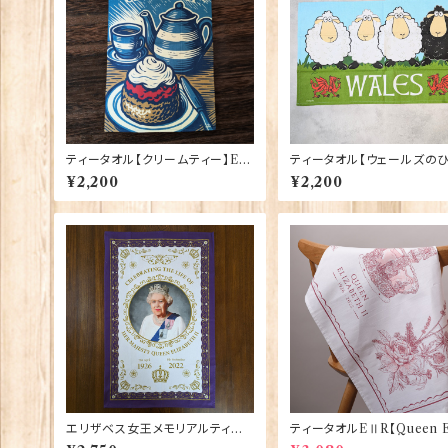
ティータオル【クリームティー】Elg
ティータオル【ウェールズの
ate Products 50001-X
じ】Elgate Products 500
¥2,200
¥2,200
エリザベス女王メモリアルティー
ティータオルEⅡR【Queen El
タオル【EⅡR】Elgate 50130
bethⅡ Commemorative】