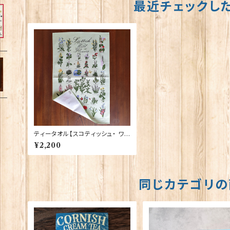
最近チェックし
ティータオル【スコティッシュ・ ワイ
ルドフラワー】Glen Appin of Sc
¥2,200
otland 50001-B(TT0700)
同じカテゴリの