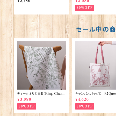
¥2,750
¥3,080
oria Eggs 50128
30%OFF
セール中の
ティータオルCⅢR【King Charle
キャンバスバッグEⅡR【Quee
sⅢ Coronation】Victoria Egg
izabethⅡ Commemorati
¥3,080
¥4,620
s 50129
Victoria Eggs 90332
30%OFF
30%OFF