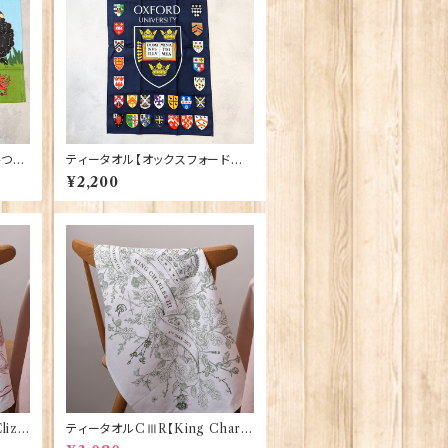
ひつ
ティータオル【オックスフォード大
01-C
学紋章】Elgate Products 500
¥2,200
01-K
iza
ティータオルCⅢR【King Charle
Vict
sⅢ Coronation】Victoria Egg