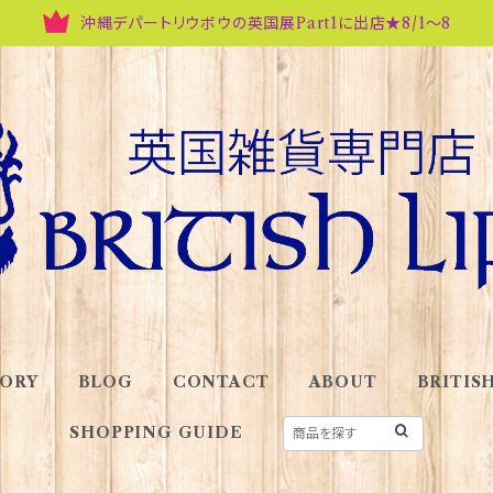
沖縄デパートリウボウの英国展Part1に出店★8/1～8
ORY
BLOG
CONTACT
ABOUT
BRITISH
SHOPPING GUIDE