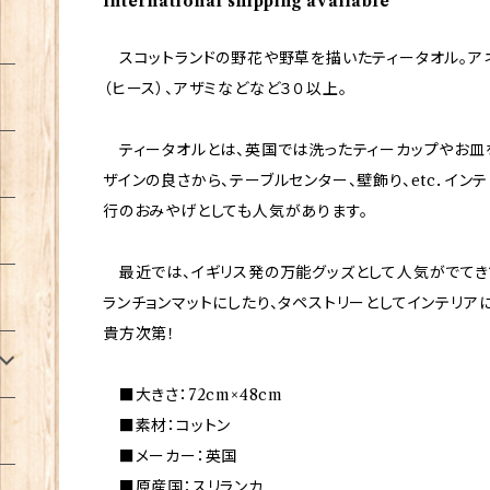
International shipping available
スコットランドの野花や野草を描いたティータオル。アネ
（ヒース）、アザミなどなど３０以上。
ティータオルとは、英国では洗ったティーカップやお皿
ザインの良さから、テーブルセンター、壁飾り、etc．イン
行のおみやげとしても人気があります。
最近では、イギリス発の万能グッズとして人気がでてき
ランチョンマットにしたり、タペストリーとしてインテリア
貴方次第！
■大きさ：72cm×48cm
■素材：コットン
■メーカー：英国
■原産国：スリランカ