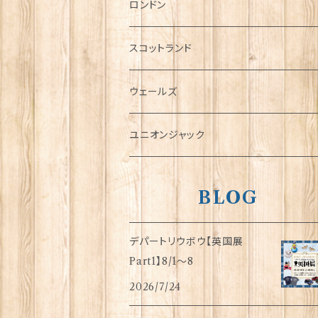
チャーム
ロンドン
犬グッズ
スコットランド
傘
ウェールズ
指貫(シンブル)
ユニオンジャック
BLOG
デパートリウボウ【英国展
Part1】8/1〜8
2026/7/24