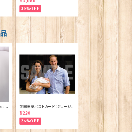
¥3,080
s 50129
30%OFF
商品
n El
英国王室ポストカード【ジョージ
ve】
王子ご誕生】Pageantry Postca
¥220
rd 90183-JEF100
26%OFF