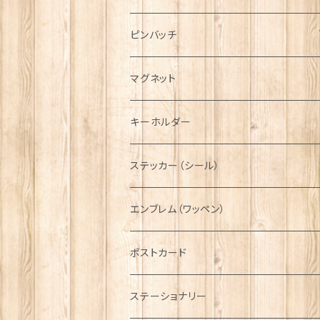
ハンチング帽
マフラー
ペンダント
ラブスプーン
ティータオル
ピンバッチ
キャスケット
タータン【Bronte by Moon】
ラブスプーン【SION LLEWELLYN】
サッシュ
チャーム
ファブリック
ペーパーナプキン
ジェネラルデザイン
マグネット
ディアストーカー
タータン【Glencroft】
ラブスプーン【PAUL CURTIS】
乗り物
スカーフ
その他のアクセサリー
ティーコジー
ミリタリー
キーホルダー
ニット帽
ボタンラップマフラー【Aran Traditions】
動物＆植物
NAVY
ファッションマスク
その他テーブルウェア
ピューター
ステッカー（シール）
国旗＆紋章
AIRFORCE
エンブレム（ワッペン）
音楽＆楽器
ARMY
ポストカード
運動＆人物
ステーショナリー