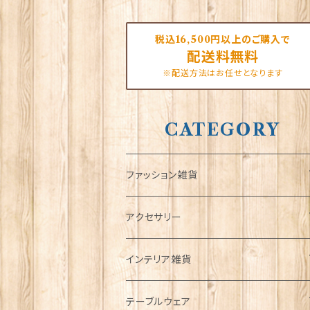
税込16,500円以上のご購入で
配送料無料
※配送方法はお任せとなります
CATEGORY
ファッション雑貨
タータンネクタイ
アクセサリー
帽子
ORTAK
インテリア雑貨
キャップ
Tシャツ
ブローチ
インテリア置物
テーブルウェア