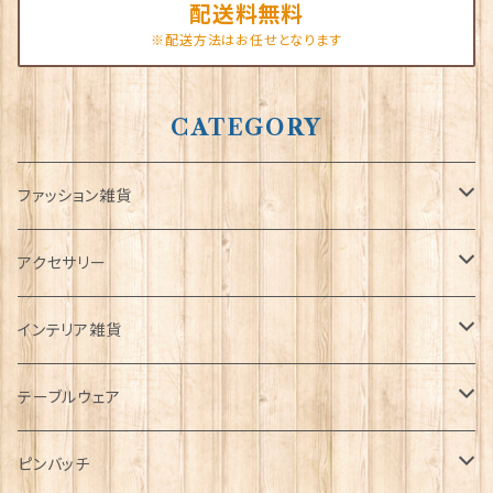
配送料無料
※配送方法はお任せとなります
CATEGORY
ファッション雑貨
タータンネクタイ
アクセサリー
帽子
ORTAK
インテリア雑貨
キャップ
Tシャツ
ブローチ
インテリア置物
テーブルウェア
ハンチング帽
マフラー
ペンダント
ラブスプーン
ティータオル
ピンバッチ