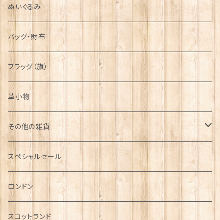
ぬいぐるみ
バッグ・財布
フラッグ（旗）
革小物
その他の雑貨
ミニカー
スペシャルセール
チャーム
ロンドン
犬グッズ
スコットランド