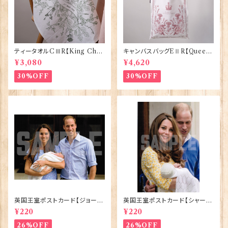
ティータオルCⅢR【King Char
キャンバスバッグEⅡR【Queen
lesⅢ Coronation】Victoria
ElizabethⅡ Commemorativ
¥3,080
¥4,620
Eggs 50129
e】Victoria Eggs 90332
30%OFF
30%OFF
英国王室ポストカード【ジョージ
英国王室ポストカード【シャーロ
王子ご誕生】Pageantry Post
ット王女2】Pageantry Postca
¥220
¥220
card 90183-JEF100
rd 90183-JEF202
26%OFF
26%OFF