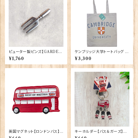
ピューター製ピンズ【GARDEN
ケンブリッジ大学トートバッグ El
ERS FORK】Cadogan 90166
gate Products 90411
¥1,760
¥3,300
-XWTP167
英国マグネット【ロンドンバス】E
キーホルダー【バス＆ガーズ】A&
lgate Products 90030（130
S Gift 90425