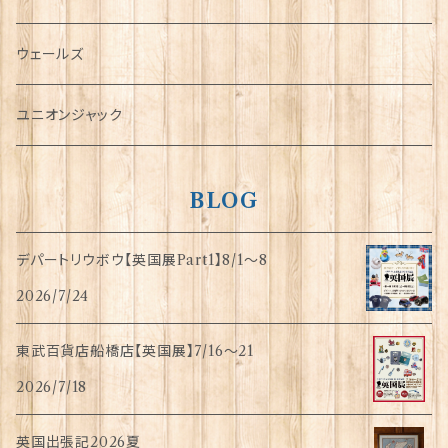
傘
ウェールズ
指貫(シンブル)
ユニオンジャック
BLOG
デパートリウボウ【英国展Part1】8/1〜8
2026/7/24
東武百貨店船橋店【英国展】7/16～21
2026/7/18
英国出張記2026夏