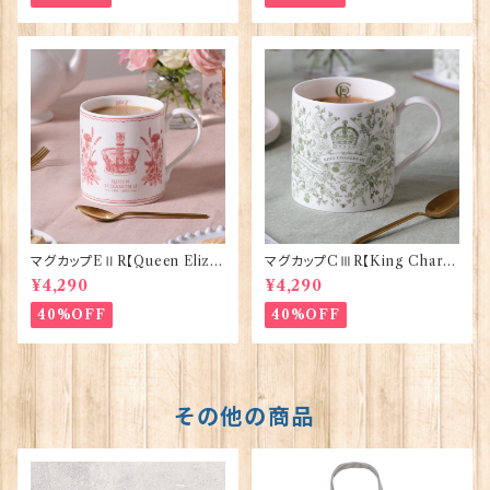
マグカップEⅡR【Queen Eliza
マグカップCⅢR【King Charle
bethⅡ Commemorative】Vi
sⅢ Coronation】Victoria E
¥4,290
¥4,290
ctoria Eggs 50126
ggs 50127
40%OFF
40%OFF
その他の商品