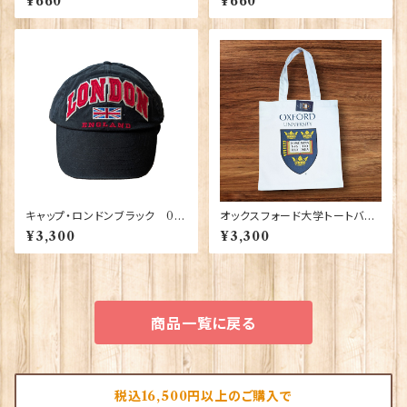
¥660
¥660
05）
キャップ・ロンドンブラック 00
オックスフォード大学トートバッ
195
グ Elgate Products 90378
¥3,300
¥3,300
商品一覧に戻る
税込16,500円以上のご購入で