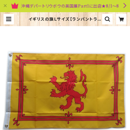
沖縄デパートリウボウの英国展Part1に出店★8/1～8
イギリスの旗Ｌサイズ【ランパントライ
オン】Worldwide Flags 90007-
E | 英国雑貨専門店ブリティッシュ・ラ
イフ