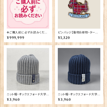
✥ご購入前に必ずお読みくださ
ピンバッジ【動物&植物=タータ
い✥
ンスコティー】Tradition 9004
¥999,999
¥1,320
0-T1130
ニット帽・オックスフォード大学
ニット帽・オックスフォード大学
【グレー】 00217
【ネイビー】 00216
¥3,960
¥3,960