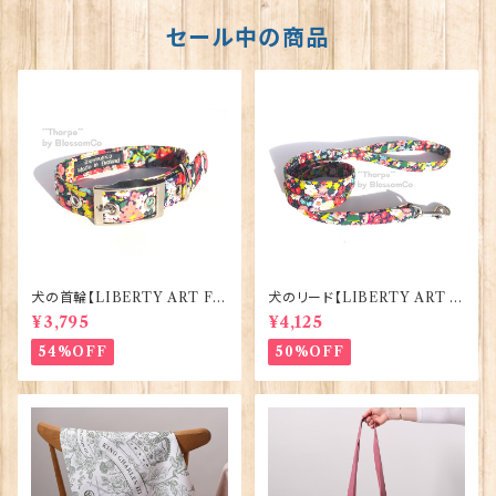
セール中の商品
犬の首輪【LIBERTY ART FA
犬のリード【LIBERTY ART F
BRIC=Thorpe】BlossomCo
ABRIC=Thorpe】BlossomC
¥3,795
¥4,125
90295
o 90294
54%OFF
50%OFF