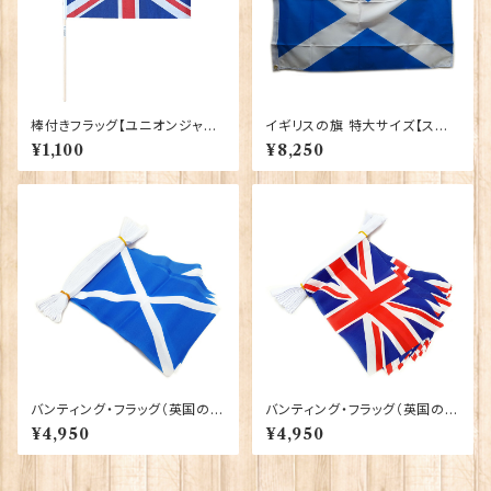
棒付きフラッグ【ユニオンジャッ
イギリスの旗 特大サイズ【スコッ
ク】Elgate Products 90150
トランド】Worldwide Flags 9
¥1,100
¥8,250
0036-B
バンティング・フラッグ（英国の万
バンティング・フラッグ（英国の万
国旗）【セントアンドリュースクロ
国旗）【ユニオンジャック】Worl
¥4,950
¥4,950
ス】Worldwide Flags 90050
dwide Flags 90050-UJ
-SCOT