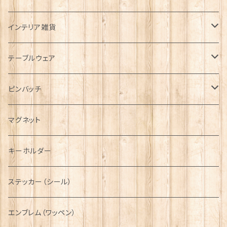
帽子
ORTAK
インテリア雑貨
キャップ
Tシャツ
ブローチ
インテリア置物
テーブルウェア
ハンチング帽
マフラー
ペンダント
ラブスプーン
ティータオル
ピンバッチ
キャスケット
タータン【Bronte by Moon】
ラブスプーン【SION LLEWELLYN】
サッシュ
チャーム
ファブリック
ペーパーナプキン
ジェネラルデザイン
マグネット
ディアストーカー
タータン【Glencroft】
ラブスプーン【PAUL CURTIS】
乗り物
スカーフ
その他のアクセサリー
ティーコジー
ミリタリー
キーホルダー
ニット帽
ボタンラップマフラー【Aran Traditions】
動物＆植物
NAVY
ファッションマスク
その他テーブルウェア
ピューター
ステッカー（シール）
国旗＆紋章
AIRFORCE
エンブレム（ワッペン）