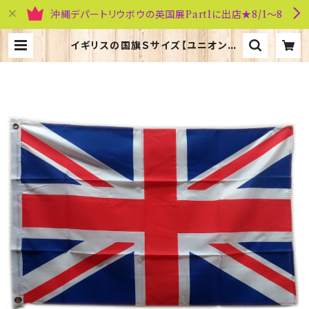
沖縄デパートリウボウの英国展Part1に出店★8/1～8
イギリスの国旗Ｓサイズ【ユニオンジ
ャック】Worldwide Flags 9000
8-A | 英国雑貨専門店ブリティッシ
ュ・ライフ