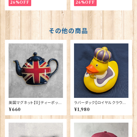
26%OFF
26%OFF
その他の商品
英国マグネット【UJティーポッ
ラバーダック【ロイヤルクラウン】
ト】Elgate Products 90030
Elgate Products 90344
¥660
¥1,980