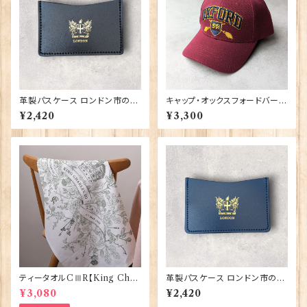
革製パスケース ロンドン市の紋
キャップ・オックスフォードバーガ
章入り【Black】R.C.Brady 90
ンディ 00189
¥2,420
¥3,300
381-Black
ティータオルCⅢR【King Char
革製パスケース ロンドン市の紋
lesⅢ Coronation】Victoria
章入り【Navy】R.C.Brady 90
¥3,080
¥2,420
Eggs 50129
381-Navy