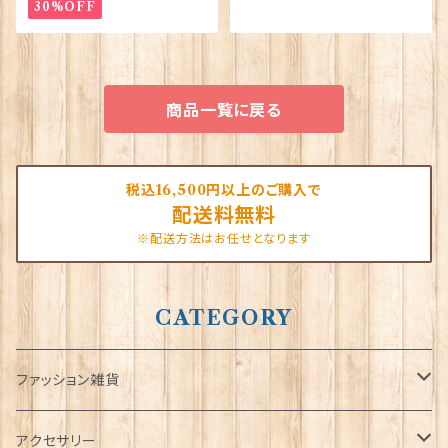
30%OFF
商品一覧に戻る
税込16,500円以上のご購入で
配送料無料
※配送方法はお任せとなります
CATEGORY
ファッション雑貨
タータンネクタイ
アクセサリー