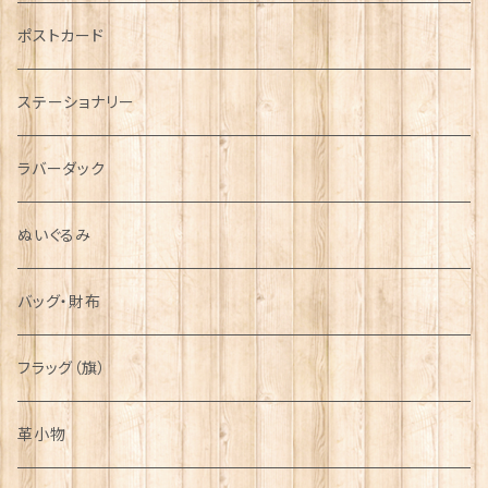
音楽＆楽器
ARMY
ポストカード
運動＆人物
ステーショナリー
シンボル
ラバーダック
ぬいぐるみ
バッグ・財布
フラッグ（旗）
革小物