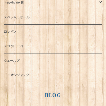
その他の雑貨
ミニカー
スペシャルセール
チャーム
ロンドン
犬グッズ
スコットランド
傘
ウェールズ
指貫(シンブル)
ユニオンジャック
BLOG