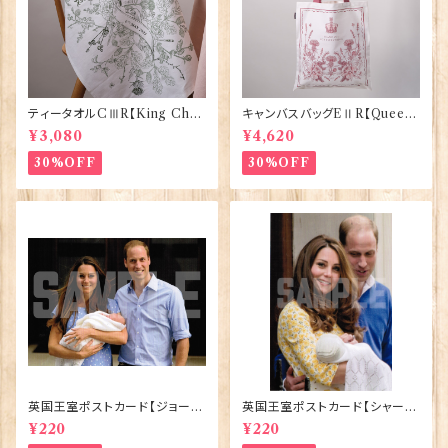
ティータオルCⅢR【King Char
キャンバスバッグEⅡR【Queen
lesⅢ Coronation】Victoria
ElizabethⅡ Commemorativ
¥3,080
¥4,620
Eggs 50129
e】Victoria Eggs 90332
30%OFF
30%OFF
英国王室ポストカード【ジョージ
英国王室ポストカード【シャーロ
王子ご誕生】Pageantry Post
ット王女2】Pageantry Postca
¥220
¥220
card 90183-JEF100
rd 90183-JEF202