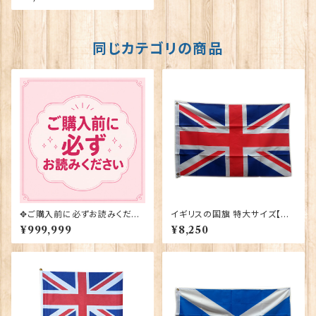
90008-A
同じカテゴリの商品
✥ご購入前に必ずお読みくださ
イギリスの国旗 特大サイズ【ユ
い✥
ニオンジャック】Worldwide Fl
¥999,999
¥8,250
ags 90036-A