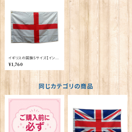
イギリスの国旗Ｓサイズ【イング
ランド】Worldwide Flags 90
¥1,760
008-B
同じカテゴリの商品