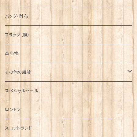
バッグ・財布
フラッグ（旗）
革小物
その他の雑貨
ミニカー
スペシャルセール
チャーム
ロンドン
犬グッズ
スコットランド