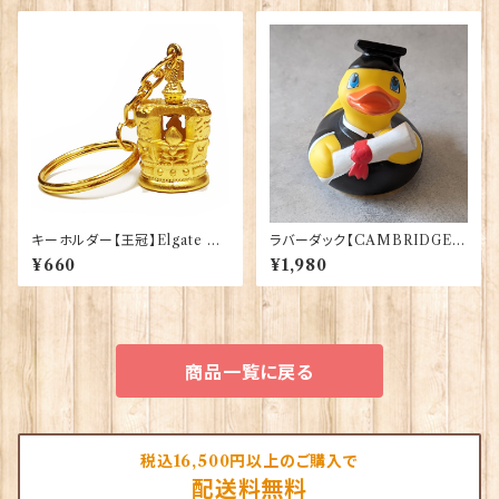
キーホルダー【王冠】Elgate Pr
ラバーダック【CAMBRIDGE
oducts 90021-F（64832）
Uni.卒業生】Elgate Products
¥660
¥1,980
90365
商品一覧に戻る
税込16,500円以上のご購入で
配送料無料