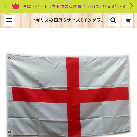
沖縄デパートリウボウの英国展Part1に出店★8/1～8
イギリスの国旗Ｓサイズ【イングラン
ド】Worldwide Flags 90008-B
| 英国雑貨専門店ブリティッシュ・ライ
フ