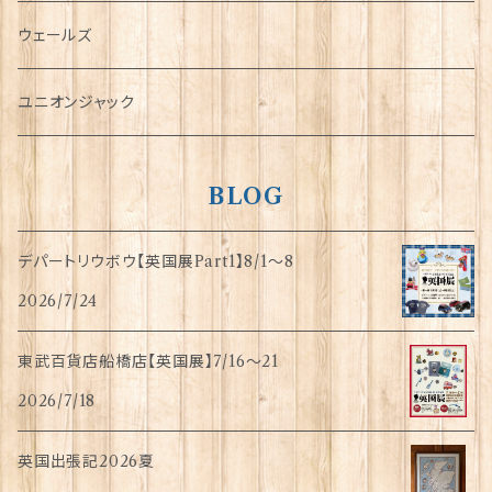
傘
ウェールズ
指貫(シンブル)
ユニオンジャック
BLOG
デパートリウボウ【英国展Part1】8/1〜8
2026/7/24
東武百貨店船橋店【英国展】7/16～21
2026/7/18
英国出張記2026夏