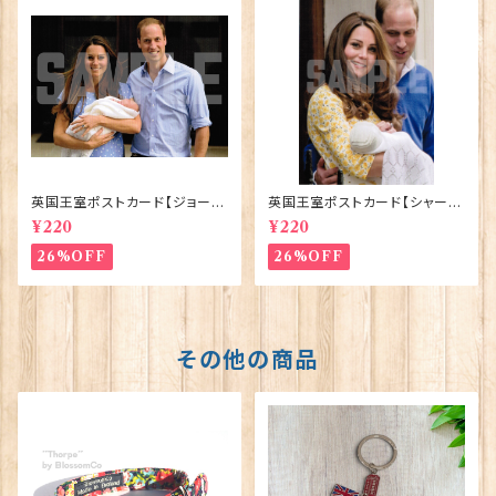
英国王室ポストカード【ジョージ
英国王室ポストカード【シャーロ
王子ご誕生】Pageantry Post
ット王女2】Pageantry Postca
¥220
¥220
card 90183-JEF100
rd 90183-JEF202
26%OFF
26%OFF
その他の商品