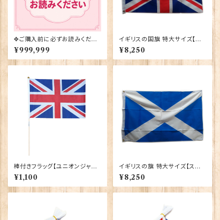
✥ご購入前に必ずお読みくださ
イギリスの国旗 特大サイズ【ユ
い✥
ニオンジャック】Worldwide Fl
¥999,999
¥8,250
ags 90036-A
棒付きフラッグ【ユニオンジャッ
イギリスの旗 特大サイズ【スコッ
ク】Elgate Products 90150
トランド】Worldwide Flags 9
¥1,100
¥8,250
0036-B