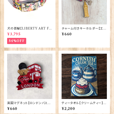
犬の首輪【LIBERTY ART FA
チャーム付きキーホルダー【エリ
BRIC=Thorpe】BlossomCo
ザベスタワー】A&S Gift 9042
¥3,795
¥660
90295
4
54%OFF
英国マグネット【ロンドンバスベ
ティータオル【クリームティー】El
ア】A&S Gifts 90030
gate Products 50001-X
¥660
¥2,200