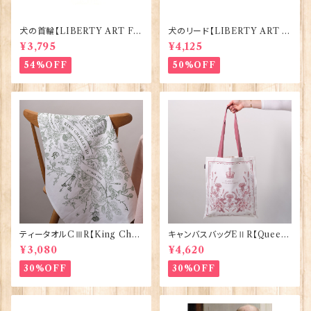
犬の首輪【LIBERTY ART FA
犬のリード【LIBERTY ART F
BRIC=Thorpe】BlossomCo
ABRIC=Thorpe】BlossomC
¥3,795
¥4,125
90295
o 90294
54%OFF
50%OFF
ティータオルCⅢR【King Char
キャンバスバッグEⅡR【Queen
lesⅢ Coronation】Victoria
ElizabethⅡ Commemorativ
¥3,080
¥4,620
Eggs 50129
e】Victoria Eggs 90332
30%OFF
30%OFF