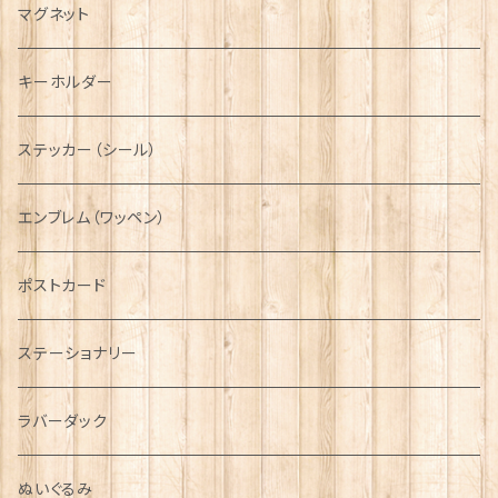
キャスケット
タータン【Bronte by Moon】
ラブスプーン【SION LLEWELLYN】
サッシュ
チャーム
ファブリック
ペーパーナプキン
ジェネラルデザイン
マグネット
ディアストーカー
タータン【Glencroft】
ラブスプーン【PAUL CURTIS】
乗り物
スカーフ
その他のアクセサリー
ティーコジー
ミリタリー
キーホルダー
ニット帽
ボタンラップマフラー【Aran Traditions】
動物＆植物
NAVY
ファッションマスク
その他テーブルウェア
ピューター
ステッカー（シール）
国旗＆紋章
AIRFORCE
エンブレム（ワッペン）
音楽＆楽器
ARMY
ポストカード
運動＆人物
ステーショナリー
シンボル
ラバーダック
ぬいぐるみ