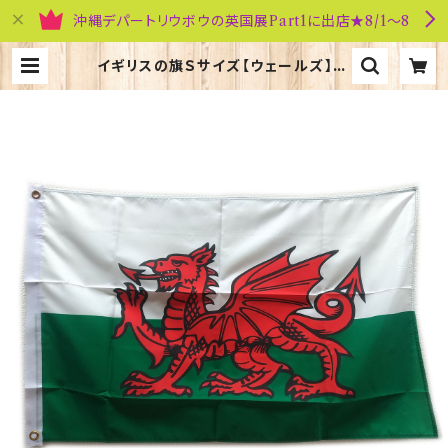
沖縄デパートリウボウの英国展Part1に出店★8/1～8
イギリスの旗Ｓサイズ【ウェールズ】W
orldwide Flags 90008-D | 英
国雑貨専門店ブリティッシュ・ライフ