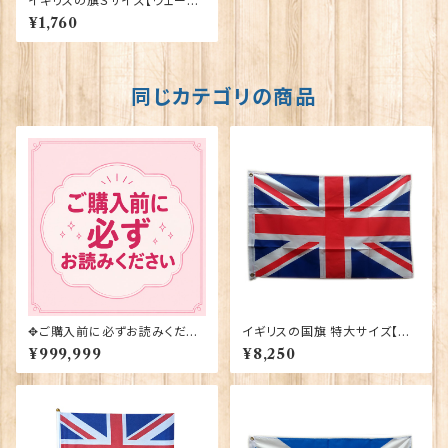
イギリスの旗Ｓサイズ【ウェール
ズ】Worldwide Flags 90008
¥1,760
-D
同じカテゴリの商品
✥ご購入前に必ずお読みくださ
イギリスの国旗 特大サイズ【ユ
い✥
ニオンジャック】Worldwide Fl
¥999,999
¥8,250
ags 90036-A