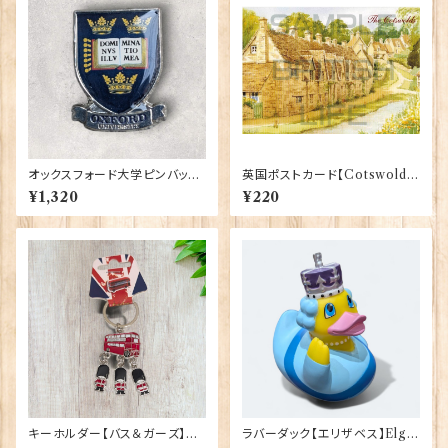
オックスフォード大学ピンバッ
英国ポストカード【Cotswold
ジ Elgate Products 90404
s】Jadges 90339-19
¥1,320
¥220
キーホルダー【バス＆ガーズ】A&
ラバーダック【エリザベス】Elgat