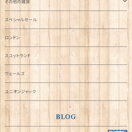
その他の雑貨
ミニカー
スペシャルセール
チャーム
ロンドン
犬グッズ
スコットランド
傘
ウェールズ
指貫(シンブル)
ユニオンジャック
BLOG