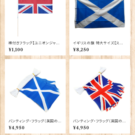
棒付きフラッグ【ユニオンジャッ
イギリスの旗 特大サイズ【スコッ
ク】Elgate Products 90150
トランド】Worldwide Flags 9
¥1,100
¥8,250
0036-B
バンティング・フラッグ（英国の万
バンティング・フラッグ（英国の万
国旗）【セントアンドリュースクロ
国旗）【ユニオンジャック】Worl
¥4,950
¥4,950
ス】Worldwide Flags 90050
dwide Flags 90050-UJ
-SCOT