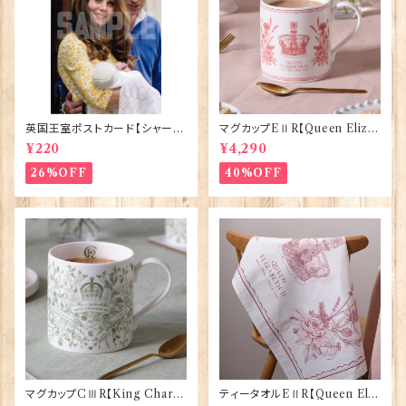
英国王室ポストカード【シャーロ
マグカップEⅡR【Queen Eliza
ット王女2】Pageantry Postca
bethⅡ Commemorative】Vi
¥220
¥4,290
rd 90183-JEF202
ctoria Eggs 50126
26%OFF
40%OFF
マグカップCⅢR【King Charle
ティータオルEⅡR【Queen Eliz