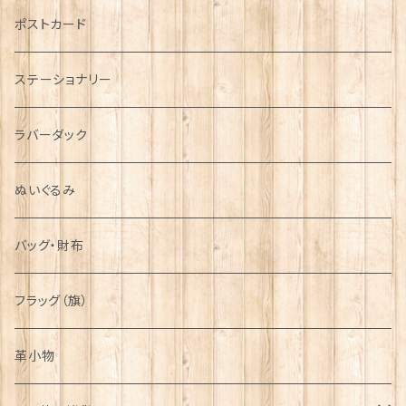
音楽＆楽器
ARMY
ポストカード
運動＆人物
ステーショナリー
シンボル
ラバーダック
ぬいぐるみ
バッグ・財布
フラッグ（旗）
革小物