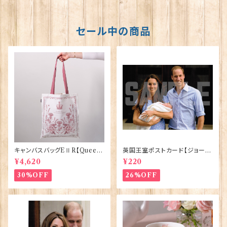
セール中の商品
キャンバスバッグEⅡR【Queen
英国王室ポストカード【ジョージ
ElizabethⅡ Commemorativ
王子ご誕生】Pageantry Post
¥4,620
¥220
e】Victoria Eggs 90332
card 90183-JEF100
30%OFF
26%OFF