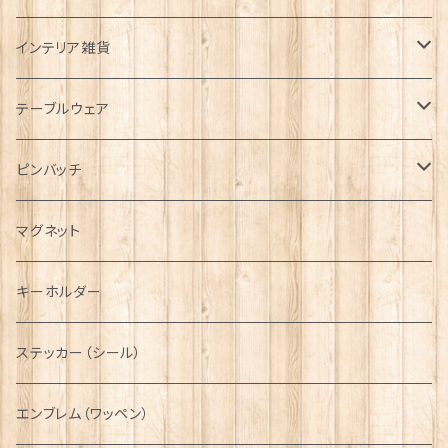
帽子
ORTAK
インテリア雑貨
キャップ
Tシャツ
ブローチ
インテリア置物
テーブルウェア
ハンチング帽
マフラー
ペンダント
ラブスプーン
ティータオル
ピンバッチ
キャスケット
タータン【Bronte by Moon】
ラブスプーン【SION LLEWELLYN】
サッシュ
チャーム
ファブリック
ペーパーナプキン
ジェネラルデザイン
マグネット
ディアストーカー
タータン【Glencroft】
ラブスプーン【PAUL CURTIS】
乗り物
スカーフ
その他のアクセサリー
ティーコジー
ミリタリー
キーホルダー
ニット帽
ボタンラップマフラー【Aran Traditions】
動物＆植物
NAVY
ファッションマスク
その他テーブルウェア
ピューター
ステッカー（シール）
国旗＆紋章
AIRFORCE
エンブレム（ワッペン）