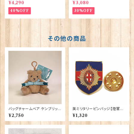
sⅢ Coronation】Victoria E
abethⅡ Commemorative】V
¥4,290
¥3,080
ggs 50127
ictoria Eggs 50128
40%OFF
30%OFF
その他の商品
バッグチャームベア ケンブリッジ
英ミリタリーピンバッジ【陸軍=C
大学 Elgate Products 904
oldstream Guards】Traditio
¥2,750
¥1,320
28
n 90043-M030