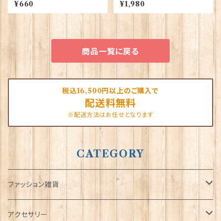
S Gift 90425
e Products 90348（73371）
¥660
¥1,980
商品一覧に戻る
税込16,500円以上のご購入で
配送料無料
※配送方法はお任せとなります
CATEGORY
ファッション雑貨
タータンネクタイ
アクセサリー