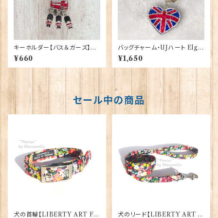
キーホルダー【バス＆ガーズ】A&
バッグチャーム・UJハート Elgat
S Gift 90425
e Products 90421
¥660
¥1,650
セール中の商品
犬の首輪【LIBERTY ART FA
犬のリード【LIBERTY ART F