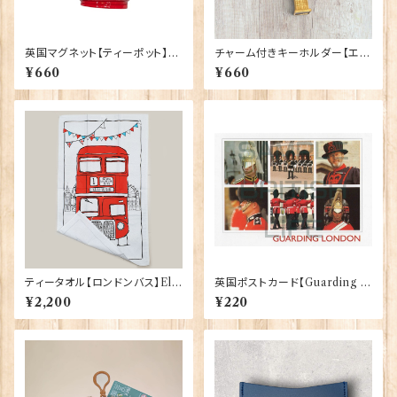
英国マグネット【ティーポット】El
チャーム付きキーホルダー【エリ
gate Products 90030（7791
ザベスタワー】A&S Gift 9042
¥660
¥660
9）
4
ティータオル【ロンドンバス】Elg
英国ポストカード【Guarding L
ate Products 50001-S（702
ondon】Jadges 90339-04
¥2,200
¥220
71）