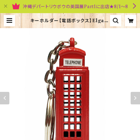
沖縄デパートリウボウの英国展Part1に出店★8/1～8
キーホルダー【電話ボックス】Elgate
Products 90021-D（11055） | 英
国雑貨専門店ブリティッシュ・ライフ