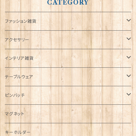
CATEGORY
ファッション雑貨
タータンネクタイ
アクセサリー
帽子
ORTAK
インテリア雑貨
キャップ
Tシャツ
ブローチ
インテリア置物
テーブルウェア
ハンチング帽
マフラー
ペンダント
ラブスプーン
ティータオル
ピンバッチ
キャスケット
タータン【Bronte by Moon】
ラブスプーン【SION LLEWELLYN】
サッシュ
チャーム
ファブリック
ペーパーナプキン
ジェネラルデザイン
マグネット
ディアストーカー
タータン【Glencroft】
ラブスプーン【PAUL CURTIS】
乗り物
スカーフ
その他のアクセサリー
ティーコジー
ミリタリー
キーホルダー