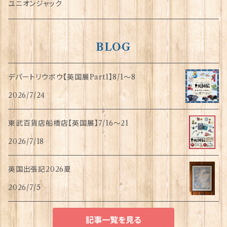
指貫(シンブル)
ユニオンジャック
BLOG
デパートリウボウ【英国展Part1】8/1〜8
2026/7/24
東武百貨店船橋店【英国展】7/16～21
2026/7/18
英国出張記2026夏
2026/7/5
記事一覧を見る