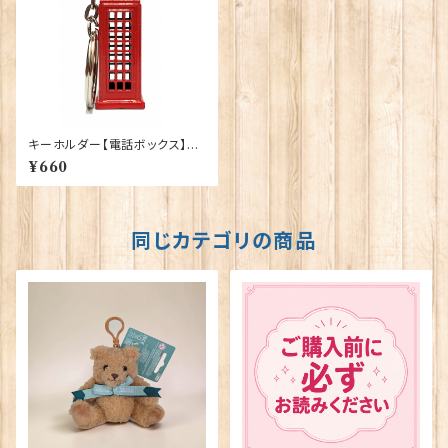
キーホルダー【電話ボックス】El
gate Products 90021-D（11
¥660
055）
同じカテゴリの商品