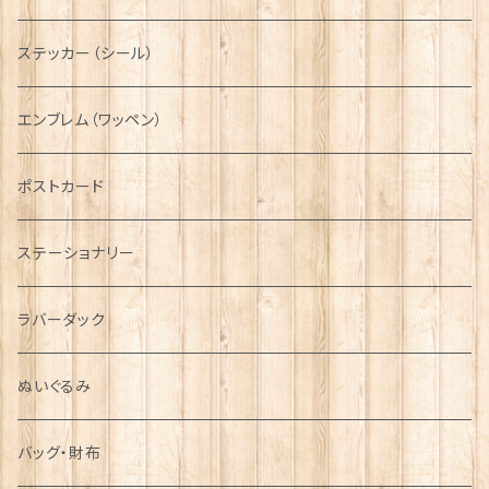
ニット帽
ボタンラップマフラー【Aran Traditions】
動物＆植物
NAVY
ファッションマスク
その他テーブルウェア
ピューター
ステッカー（シール）
国旗＆紋章
AIRFORCE
エンブレム（ワッペン）
音楽＆楽器
ARMY
ポストカード
運動＆人物
ステーショナリー
シンボル
ラバーダック
ぬいぐるみ
バッグ・財布