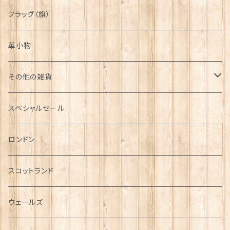
フラッグ（旗）
革小物
その他の雑貨
ミニカー
スペシャルセール
チャーム
ロンドン
犬グッズ
スコットランド
傘
ウェールズ