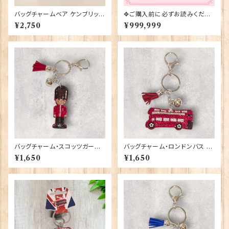
バッグチャームベア ケンブリッジ
✥ご購入前に必ずお読みくださ
大学 Elgate Products 904
い✥
¥2,750
¥999,999
28
バッグチャーム・スコッツガーズ
バッグチャーム・ロンドンバス El
Elgate Products 90420
gate Products 90419
¥1,650
¥1,650