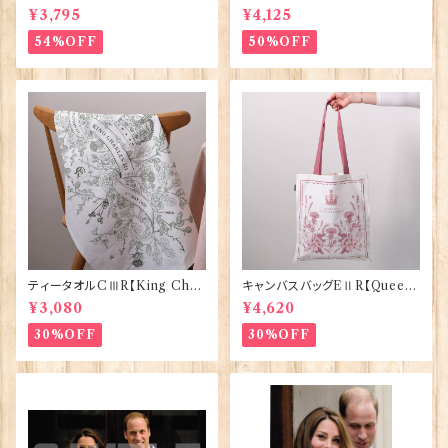
BRIC=Thorpe】BlossomCo
ABRIC=Thorpe】BlossomC
¥3,795
¥4,125
90295
o 90294
54%OFF
50%OFF
ティータオルCⅢR【King Char
キャンバスバッグEⅡR【Queen
lesⅢ Coronation】Victoria
ElizabethⅡ Commemorativ
¥3,080
¥4,620
Eggs 50129
e】Victoria Eggs 90332
30%OFF
30%OFF