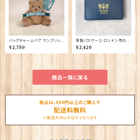
バッグチャームベア ケンブリッジ
革製パスケース ロンドン市の紋
大学 Elgate Products 904
章入り【Navy】R.C.Brady 90
¥2,750
¥2,420
28
381-Navy
商品一覧に戻る
税込16,500円以上のご購入で
配送料無料
※配送方法はお任せとなります