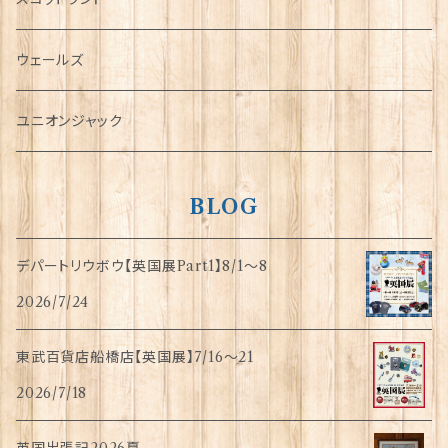
傘
ウェールズ
指貫(シンブル)
ユニオンジャック
BLOG
デパートリウボウ【英国展Part1】8/1〜8
2026/7/24
東武百貨店船橋店【英国展】7/16～21
2026/7/18