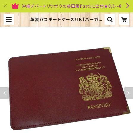
沖縄デパートリウボウの英国展Part1に出店★8/1～8
革製パスポートケースUK【バーガン
ディ】R.C.Brady 90025-BURG
UNDY | 英国雑貨専門店ブリティッ
シュ・ライフ