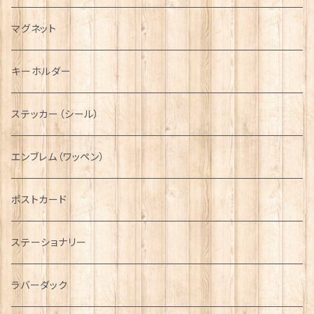
キャスケット
タータン【Bronte by Moon】
ラブスプーン【SION LLEWELLYN】
サッシュ
チャーム
ファブリック
ペーパーナプキン
ジェネラルデザイン
マグネット
ディアストーカー
タータン【Glencroft】
ラブスプーン【PAUL CURTIS】
乗り物
スカーフ
その他のアクセサリー
ティーコジー
ミリタリー
キーホルダー
ニット帽
ボタンラップマフラー【Aran Traditions】
動物＆植物
NAVY
ファッションマスク
その他テーブルウェア
ピューター
ステッカー（シール）
国旗＆紋章
AIRFORCE
エンブレム（ワッペン）
音楽＆楽器
ARMY
ポストカード
運動＆人物
ステーショナリー
シンボル
ラバーダック