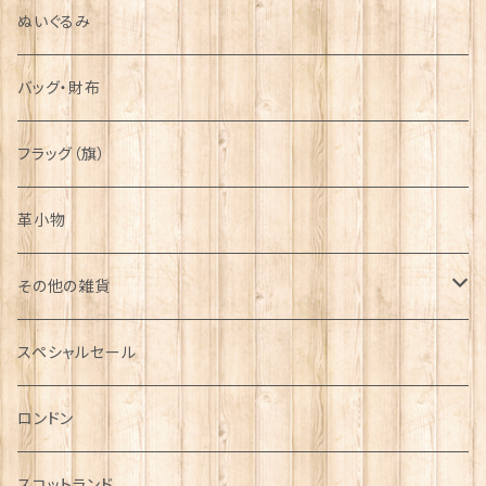
ぬいぐるみ
バッグ・財布
フラッグ（旗）
革小物
その他の雑貨
ミニカー
スペシャルセール
チャーム
ロンドン
犬グッズ
スコットランド