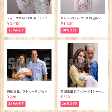
ティータオルCⅢR【King Char
キャンバスバッグEⅡR【Queen
lesⅢ Coronation】Victoria
ElizabethⅡ Commemorativ
¥3,080
¥4,620
Eggs 50129
e】Victoria Eggs 90332
30%OFF
30%OFF
英国王室ポストカード【ジョージ
英国王室ポストカード【シャーロ
王子ご誕生】Pageantry Post
ット王女2】Pageantry Postca
¥220
¥220
card 90183-JEF100
rd 90183-JEF202
26%OFF
26%OFF