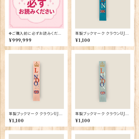
✥ご購入前に必ずお読みくださ
革製ブックマーク クラウンUJ
い✥
【ターコイズ】R.C.Brady 9038
¥999,999
¥1,100
2-Turqoise
革製ブックマーク クラウンUJ
革製ブックマーク クラウンUJ
【ペールピンク】R.C.Brady 90
【ダッグエッグブルー】R.C.Brad
¥1,100
¥1,100
382-PalePink
y 90382-DuckEgg