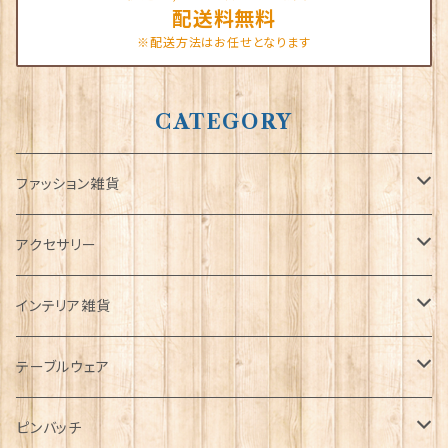
配送料無料
※配送方法はお任せとなります
CATEGORY
ファッション雑貨
タータンネクタイ
アクセサリー
帽子
ORTAK
インテリア雑貨
キャップ
Tシャツ
ブローチ
インテリア置物
テーブルウェア
ハンチング帽
マフラー
ペンダント
ラブスプーン
ティータオル
ピンバッチ