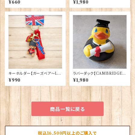
¥660
¥1,980
（13652）
キーホルダー【ガーズベア〜LO
ラバーダック【CAMBRIDGE
NDON〜】Elgate Products
Uni.卒業生】Elgate Products
¥990
¥1,980
90390
90365
商品一覧に戻る
税込16,500円以上のご購入で