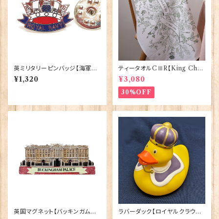
英ミリタリーピンバッジ【海軍=
ティータオルCⅢR【King Char
Navy Crown】Tradition 90
lesⅢ Coronation】Victoria
¥1,320
¥3,080
043-M004
Eggs 50129
30%OFF
英国マグネット【バッキンガム宮
ラバーダック【ロイヤルクラウン】
殿】Elgate Products 90030
Elgate Products 90344