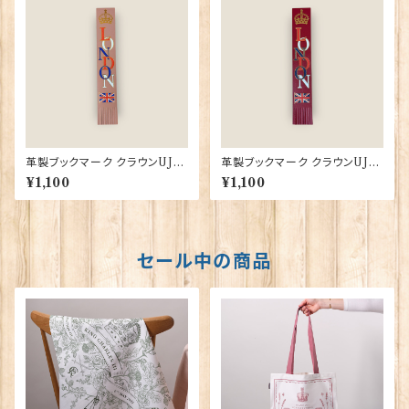
革製ブックマーク クラウンUJ
革製ブックマーク クラウンUJ
【ダスティピンク】R.C.Brady 9
【クラレット】R.C.Brady 9038
¥1,100
¥1,100
0382-DustyPink
2-Claret
セール中の商品