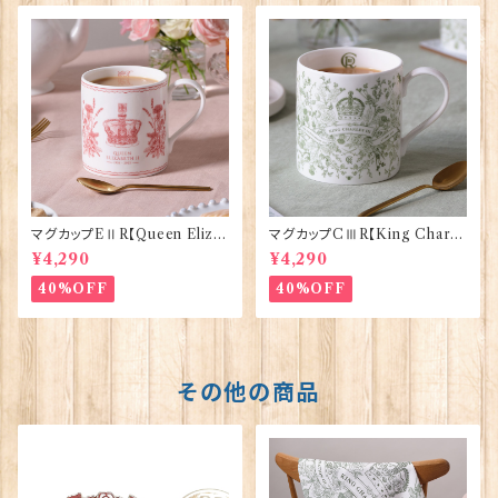
マグカップEⅡR【Queen Eliza
マグカップCⅢR【King Charle
bethⅡ Commemorative】Vi
sⅢ Coronation】Victoria E
¥4,290
¥4,290
ctoria Eggs 50126
ggs 50127
40%OFF
40%OFF
その他の商品