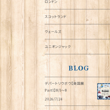
チャーム
ロンドン
犬グッズ
スコットランド
傘
ウェールズ
指貫(シンブル)
ユニオンジャック
BLOG
デパートリウボウ【英国展
Part1】8/1〜8
2026/7/24