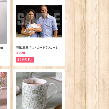
n El
英国王室ポストカード【ジョージ
ve】
王子ご誕生】Pageantry Postca
¥220
rd 90183-JEF100
26%OFF