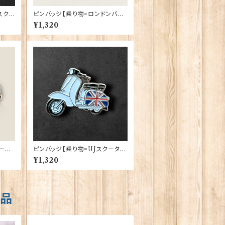
スク
ピンバッジ【乗り物=ロンドンバス
0-XJ
XL】Cadogan 90040-XJKB0
¥1,320
5-57
ーバ
ピンバッジ【乗り物=UJスクータ
B05
ー】Cadogan 90040-XJKB06
¥1,320
-24
商品