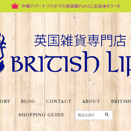
沖縄デパートリウボウの英国展Part1に出店★8/1～8
ORY
BLOG
CONTACT
ABOUT
BRITISH
SHOPPING GUIDE