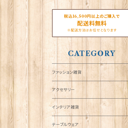
税込16,500円以上のご購入で
配送料無料
※配送方法はお任せとなります
CATEGORY
ファッション雑貨
タータンネクタイ
アクセサリー
帽子
ORTAK
インテリア雑貨
キャップ
Tシャツ
ブローチ
インテリア置物
テーブルウェア