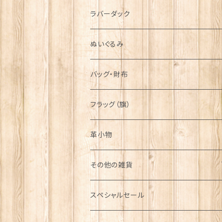
シンボル
ラバーダック
ぬいぐるみ
バッグ・財布
フラッグ（旗）
革小物
その他の雑貨
ミニカー
スペシャルセール