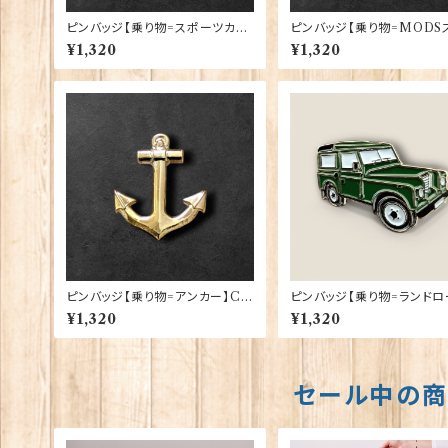
ピンバッジ【乗り物=スポーツカー
ピンバッジ【乗り物=MODS
W】Cadogan 90040-XJKB11-
ーターUJ】Cadogan 9004
¥1,320
¥1,320
56
KB11-38
ピンバッジ【乗り物=アンカー】Ca
ピンバッジ【乗り物=ランドロ
dogan 90040-XJKB15-60
ー】Cadogan 90040-XJK
¥1,320
¥1,320
-22
セール中の