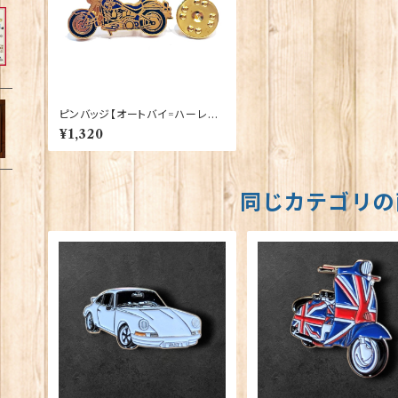
ピンバッジ【オートバイ=ハーレー
ダビッドソン】Tradition 90040-
¥1,320
P046
同じカテゴリの