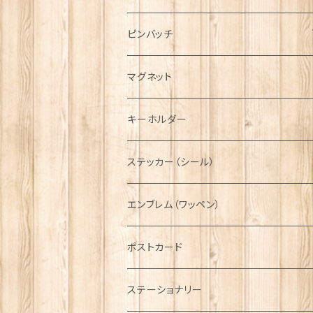
ハンチング帽
マフラー
ペンダント
ラブスプーン
ティータオル
ピンバッチ
キャスケット
タータン【Bronte by Moon】
ラブスプーン【SION LLEWELLYN】
サッシュ
チャーム
ファブリック
ペーパーナプキン
ジェネラルデザイン
マグネット
ディアストーカー
タータン【Glencroft】
ラブスプーン【PAUL CURTIS】
乗り物
スカーフ
その他のアクセサリー
ティーコジー
ミリタリー
キーホルダー
ニット帽
ボタンラップマフラー【Aran Traditions】
動物＆植物
NAVY
ファッションマスク
その他テーブルウェア
ピューター
ステッカー（シール）
国旗＆紋章
AIRFORCE
エンブレム（ワッペン）
音楽＆楽器
ARMY
ポストカード
運動＆人物
ステーショナリー