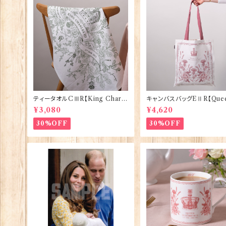
ティータオルCⅢR【King Charle
キャンバスバッグEⅡR【Quee
sⅢ Coronation】Victoria Egg
izabethⅡ Commemorati
¥3,080
¥4,620
s 50129
Victoria Eggs 90332
30%OFF
30%OFF