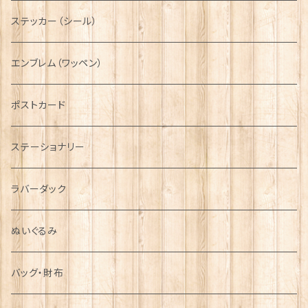
ニット帽
ボタンラップマフラー【Aran Traditions】
動物＆植物
NAVY
ファッションマスク
その他テーブルウェア
ピューター
ステッカー（シール）
国旗＆紋章
AIRFORCE
エンブレム（ワッペン）
音楽＆楽器
ARMY
ポストカード
運動＆人物
ステーショナリー
シンボル
ラバーダック
ぬいぐるみ
バッグ・財布