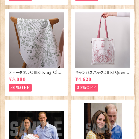
ティータオルCⅢR【King Char
キャンバスバッグEⅡR【Queen
lesⅢ Coronation】Victoria
ElizabethⅡ Commemorativ
¥3,080
¥4,620
Eggs 50129
e】Victoria Eggs 90332
30%OFF
30%OFF