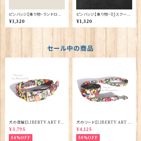
ピンバッジ【乗り物=ランドロー
ピンバッジ【乗り物=UJスクータ
バー】Cadogan 90040-XJK
ー】Cadogan 90040-XJKB0
¥1,320
¥1,320
B05-22
6-24
セール中の商品
犬の首輪【LIBERTY ART FA
犬のリード【LIBERTY ART F
BRIC=Thorpe】BlossomCo
ABRIC=Thorpe】BlossomC
¥3,795
¥4,125
90295
o 90294
54%OFF
50%OFF