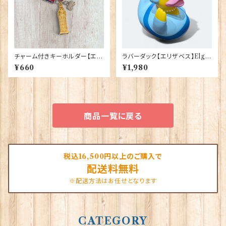
チャーム付きキーホルダー【エリ
ラバーダック【エリザベス】Elgat
ザベスタワー】A&S Gift 9042
e Products 90348（73371）
¥660
¥1,980
4
商品一覧に戻る
税込16,500円以上のご購入で
配送料無料
※配送方法はお任せとなります
CATEGORY