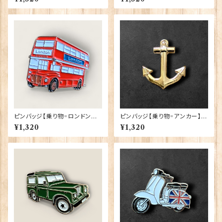
B11-56
XJKB11-38
ピンバッジ【乗り物=ロンドンバ
ピンバッジ【乗り物=アンカー】C
スXL】Cadogan 90040-XJK
adogan 90040-XJKB15-60
¥1,320
¥1,320
B05-57