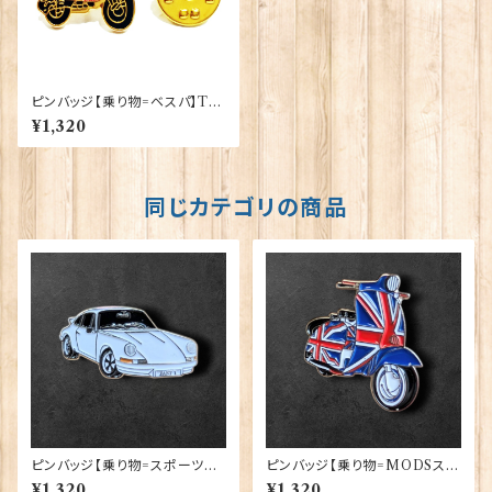
ピンバッジ【乗り物=ベスパ】Tra
dition 90040-P167
¥1,320
同じカテゴリの商品
ピンバッジ【乗り物=スポーツカ
ピンバッジ【乗り物=MODSスク
ーW】Cadogan 90040-XJK
ーターUJ】Cadogan 90040-
¥1,320
¥1,320