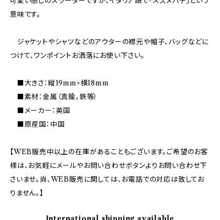
可愛い感じのスクーターですが、イタリア語で「スズメバチ」という
意味です。
ジャケットやシャツなどのアウターの襟元や帽子、バッグなどに
つけて、ワンポイントお洒落にお使い下さい。
■大きさ：縦19mm×横18mm
■素材：金属（真鍮，鉄等）
■メーカー：英国
■原産国：中国
【WEB販売中以上の在庫があることもございます。ご希望のお客
様は、お気軽にメールやお問い合わせボタンよりお問い合わせ下
さいませ。尚、WEB販売に関しては、お電話での対応は致してお
りません。】
International shipping available