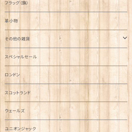
フラッグ（旗）
革小物
その他の雑貨
ミニカー
スペシャルセール
チャーム
ロンドン
犬グッズ
スコットランド
傘
ウェールズ
指貫(シンブル)
ユニオンジャック