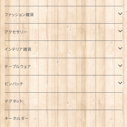
ファッション雑貨
タータンネクタイ
アクセサリー
帽子
ORTAK
インテリア雑貨
キャップ
Tシャツ
ブローチ
インテリア置物
テーブルウェア
ハンチング帽
マフラー
ペンダント
ラブスプーン
ティータオル
ピンバッチ
キャスケット
タータン【Bronte by Moon】
ラブスプーン【SION LLEWELLYN】
サッシュ
チャーム
ファブリック
ペーパーナプキン
ジェネラルデザイン
マグネット
ディアストーカー
タータン【Glencroft】
ラブスプーン【PAUL CURTIS】
乗り物
スカーフ
その他のアクセサリー
ティーコジー
ミリタリー
キーホルダー