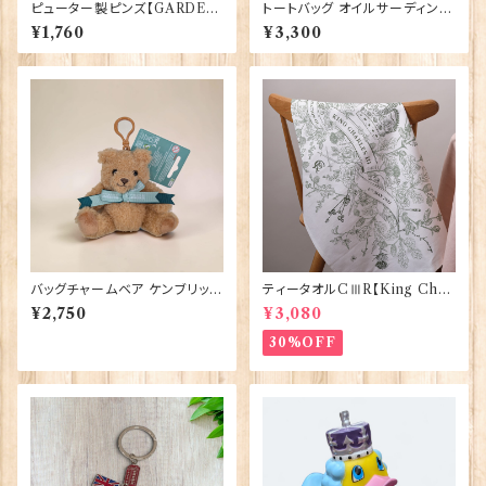
ピューター製ピンズ【GARDEN
トートバッグ オイルサーディン E
BOOT】Cadogan 90166-X
lgate Products 90431
¥1,760
¥3,300
WTP166
バッグチャームベア ケンブリッジ
ティータオルCⅢR【King Char
大学 Elgate Products 904
lesⅢ Coronation】Victoria
¥2,750
¥3,080
28
Eggs 50129
30%OFF