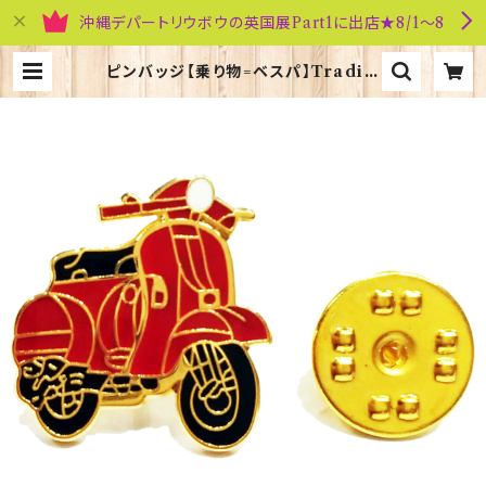
沖縄デパートリウボウの英国展Part1に出店★8/1～8
ピンバッジ【乗り物=ベスパ】Traditi
on 90040-P167 | 英国雑貨専門店
ブリティッシュ・ライフ