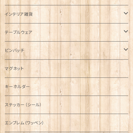
帽子
ORTAK
インテリア雑貨
キャップ
Tシャツ
ブローチ
インテリア置物
テーブルウェア
ハンチング帽
マフラー
ペンダント
ラブスプーン
ティータオル
ピンバッチ
キャスケット
タータン【Bronte by Moon】
ラブスプーン【SION LLEWELLYN】
サッシュ
チャーム
ファブリック
ペーパーナプキン
ジェネラルデザイン
マグネット
ディアストーカー
タータン【Glencroft】
ラブスプーン【PAUL CURTIS】
乗り物
スカーフ
その他のアクセサリー
ティーコジー
ミリタリー
キーホルダー
ニット帽
ボタンラップマフラー【Aran Traditions】
動物＆植物
NAVY
ファッションマスク
その他テーブルウェア
ピューター
ステッカー（シール）
国旗＆紋章
AIRFORCE
エンブレム（ワッペン）