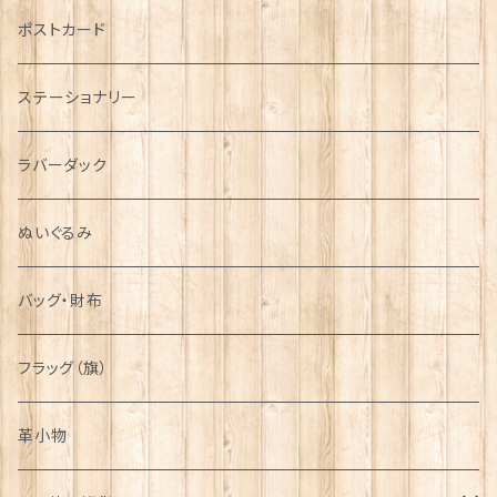
音楽＆楽器
ARMY
ポストカード
運動＆人物
ステーショナリー
シンボル
ラバーダック
ぬいぐるみ
バッグ・財布
フラッグ（旗）
革小物