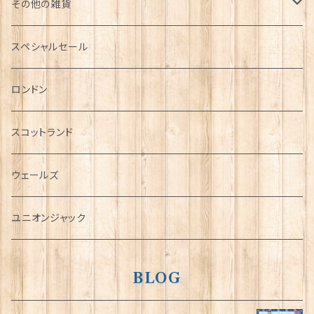
その他の雑貨
ミニカー
スペシャルセール
チャーム
ロンドン
犬グッズ
スコットランド
傘
ウェールズ
指貫(シンブル)
ユニオンジャック
BLOG