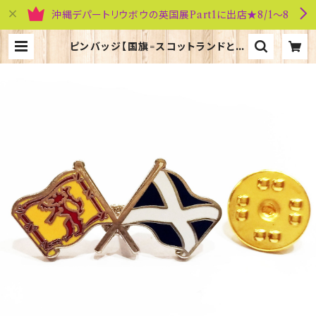
沖縄デパートリウボウの英国展Part1に出店★8/1～8
ピンバッジ【国旗=スコットランドと王
室】Tradition 90040-T246 | 英
国雑貨専門店ブリティッシュ・ライフ