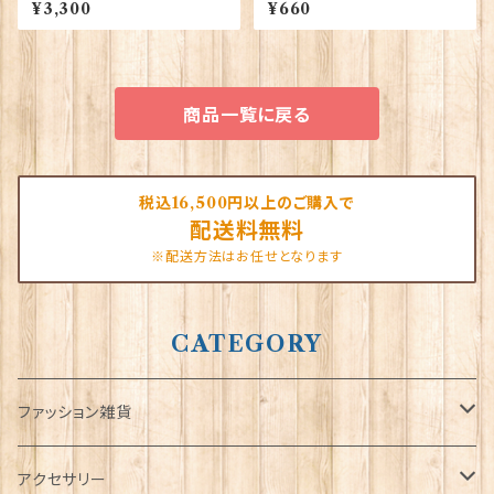
ンディ 00189
lgate Products 90030（799
¥3,300
¥660
13）
商品一覧に戻る
税込16,500円以上のご購入で
配送料無料
※配送方法はお任せとなります
CATEGORY
ファッション雑貨
タータンネクタイ
アクセサリー