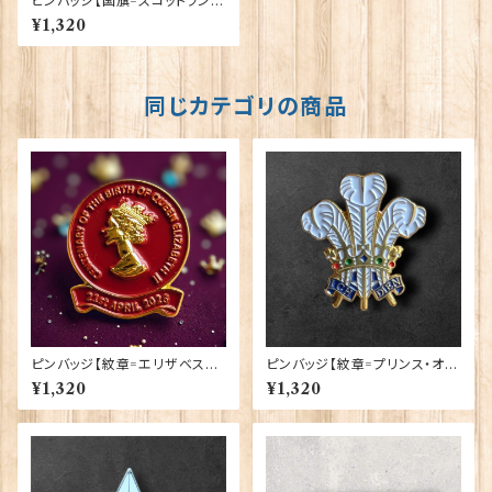
ピンバッジ【国旗=スコットランド
と王室】Tradition 90040-T2
¥1,320
46
同じカテゴリの商品
ピンバッジ【紋章=エリザベス女
ピンバッジ【紋章=プリンス・オ
王陛下生誕100周年】Traditio
ブ・ウェールズ】 Cadogan 900
¥1,320
¥1,320
n 90040-QU100
40-XJKB12-11