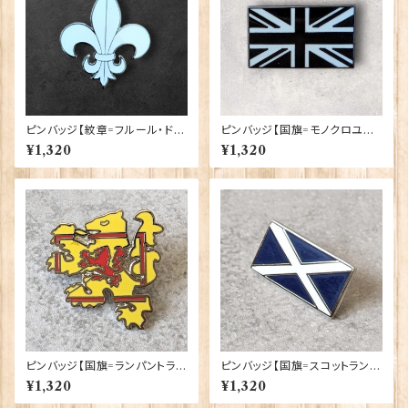
ピンバッジ【紋章=フルール・ド・
ピンバッジ【国旗=モノクロユニ
リス】Cadogan 90040-XJKB
オンジャック】Tradition 9004
¥1,320
¥1,320
16-45
0-T1321
ピンバッジ【国旗=ランパントライ
ピンバッジ【国旗=スコットラン
オンシェイプ】Tradition 9004
ド】Tradition 90040-T926
¥1,320
¥1,320
0-T1293