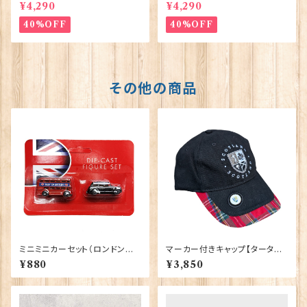
bethⅡ Commemorative】Vi
sⅢ Coronation】Victoria E
¥4,290
¥4,290
ctoria Eggs 50126
ggs 50127
40%OFF
40%OFF
その他の商品
ミニミニカーセット（ロンドンバ
マーカー付きキャップ【タータン】
ス＆ブラックキャブ） Elgate Pr
00198
¥880
¥3,850
oducts 90322