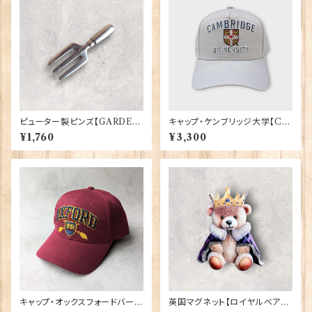
ピューター製ピンズ【GARDEN
キャップ・ケンブリッジ大学【Ca
ERS FORK】Cadogan 90166
mbridge Univ.】00215
¥1,760
¥3,300
-XWTP167
キャップ・オックスフォードバーガ
英国マグネット【ロイヤルベア】E