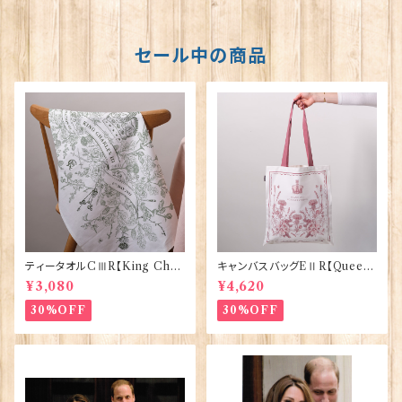
セール中の商品
ティータオルCⅢR【King Char
キャンバスバッグEⅡR【Queen
lesⅢ Coronation】Victoria
ElizabethⅡ Commemorativ
¥3,080
¥4,620
Eggs 50129
e】Victoria Eggs 90332
30%OFF
30%OFF