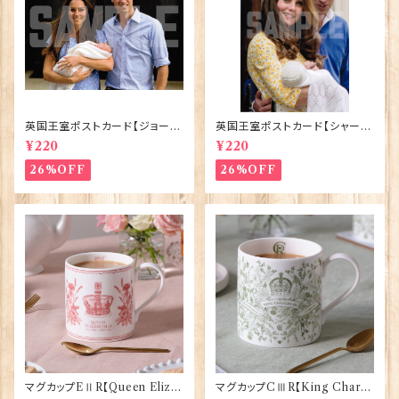
英国王室ポストカード【ジョージ
英国王室ポストカード【シャーロ
王子ご誕生】Pageantry Post
ット王女2】Pageantry Postca
¥220
¥220
card 90183-JEF100
rd 90183-JEF202
26%OFF
26%OFF
マグカップEⅡR【Queen Eliza
マグカップCⅢR【King Charle