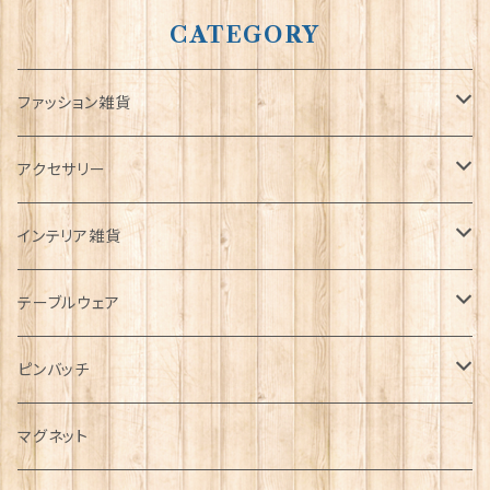
CATEGORY
ファッション雑貨
タータンネクタイ
アクセサリー
帽子
ORTAK
インテリア雑貨
キャップ
Tシャツ
ブローチ
インテリア置物
テーブルウェア
ハンチング帽
マフラー
ペンダント
ラブスプーン
ティータオル
ピンバッチ
キャスケット
タータン【Bronte by Moon】
ラブスプーン【SION LLEWELLYN】
サッシュ
チャーム
ファブリック
ペーパーナプキン
ジェネラルデザイン
マグネット
ディアストーカー