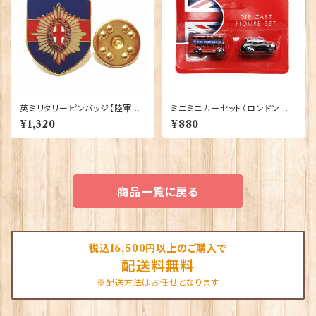
英ミリタリーピンバッジ【陸軍=C
ミニミニカーセット（ロンドンバ
oldstream Guards】Traditio
ス＆ブラックキャブ） Elgate Pr
¥1,320
¥880
n 90043-M030
oducts 90322
商品一覧に戻る
税込16,500円以上のご購入で
配送料無料
※配送方法はお任せとなります