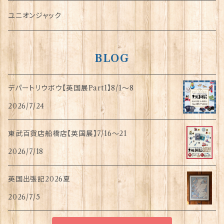
指貫(シンブル)
ユニオンジャック
BLOG
デパートリウボウ【英国展Part1】8/1〜8
2026/7/24
東武百貨店船橋店【英国展】7/16～21
2026/7/18
英国出張記2026夏
2026/7/5