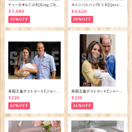
ティータオルCⅢR【King Char
キャンバスバッグEⅡR【Queen
lesⅢ Coronation】Victoria
ElizabethⅡ Commemorativ
¥3,080
¥4,620
Eggs 50129
e】Victoria Eggs 90332
30%OFF
30%OFF
英国王室ポストカード【ジョージ
英国王室ポストカード【シャーロ
王子ご誕生】Pageantry Post
ット王女2】Pageantry Postca
¥220
¥220
card 90183-JEF100
rd 90183-JEF202
26%OFF
26%OFF