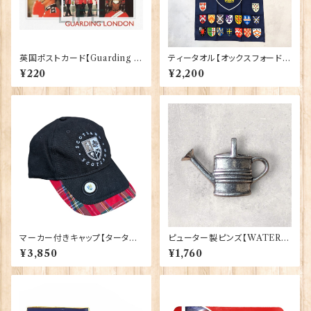
英国ポストカード【Guarding L
ティータオル【オックスフォード大
ondon】Jadges 90339-04
学紋章】Elgate Products 50
¥220
¥2,200
001-K
マーカー付きキャップ【タータン】
ピューター製ピンズ【WATERI
00198
NG CAN】Cadogan 90166-
¥3,850
¥1,760
XWTP165