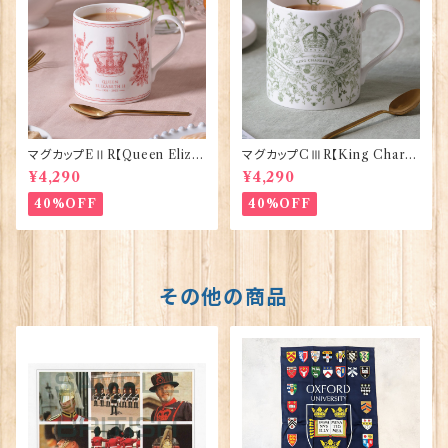
マグカップEⅡR【Queen Eliza
マグカップCⅢR【King Charle
bethⅡ Commemorative】Vi
sⅢ Coronation】Victoria E
¥4,290
¥4,290
ctoria Eggs 50126
ggs 50127
40%OFF
40%OFF
その他の商品