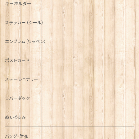
タータン【Glencroft】
ラブスプーン【PAUL CURTIS】
乗り物
スカーフ
その他のアクセサリー
ティーコジー
ミリタリー
キーホルダー
ニット帽
ボタンラップマフラー【Aran Traditions】
動物＆植物
NAVY
ファッションマスク
その他テーブルウェア
ピューター
ステッカー（シール）
国旗＆紋章
AIRFORCE
エンブレム（ワッペン）
音楽＆楽器
ARMY
ポストカード
運動＆人物
ステーショナリー
シンボル
ラバーダック
ぬいぐるみ
バッグ・財布