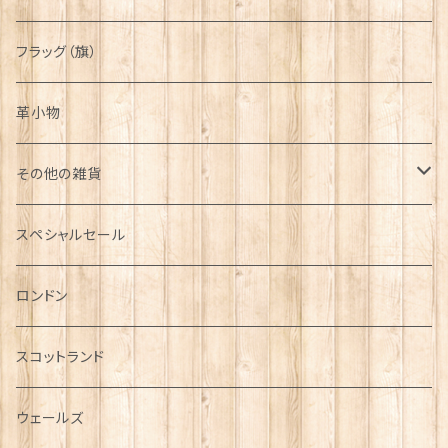
フラッグ（旗）
革小物
その他の雑貨
ミニカー
スペシャルセール
チャーム
ロンドン
犬グッズ
スコットランド
傘
ウェールズ