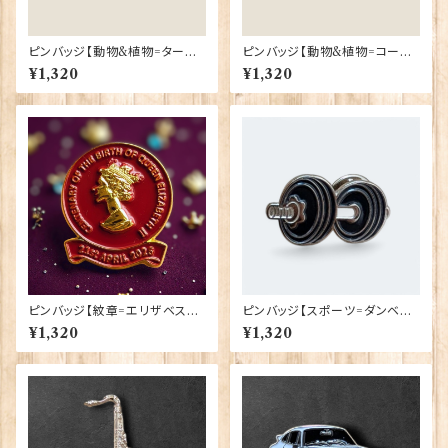
ピンバッジ【動物&植物=タータ
ピンバッジ【動物&植物=コーギ
ンスコティー】Tradition 9004
ーロンドン】Tradition 90040
¥1,320
¥1,320
0-T1130
-T1335
ピンバッジ【紋章=エリザベス女
ピンバッジ【スポーツ=ダンベル】
王陛下生誕100周年】Traditio
Cadogan 90040-XJKB17-2
¥1,320
¥1,320
n 90040-QU100
0