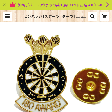
沖縄デパートリウボウの英国展Part1に出店★8/1～8
ピンバッジ【スポーツ=ダーツ】Tradi
tion 90040-P055 | 英国雑貨専門
店ブリティッシュ・ライフ