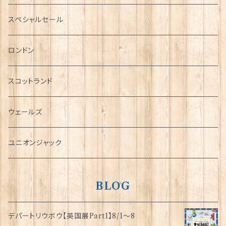
ミニカー
スペシャルセール
チャーム
ロンドン
犬グッズ
スコットランド
傘
ウェールズ
指貫(シンブル)
ユニオンジャック
BLOG
デパートリウボウ【英国展Part1】8/1〜8