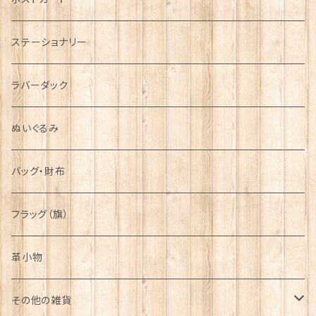
運動＆人物
ステーショナリー
シンボル
ラバーダック
ぬいぐるみ
バッグ・財布
フラッグ（旗）
革小物
その他の雑貨