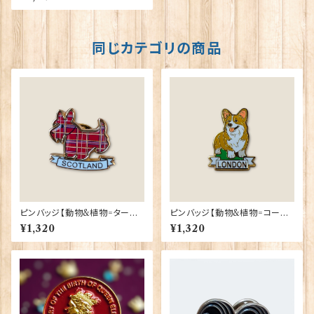
47
同じカテゴリの商品
ピンバッジ【動物&植物=タータ
ピンバッジ【動物&植物=コーギ
ンスコティー】Tradition 9004
ーロンドン】Tradition 90040
¥1,320
¥1,320
0-T1130
-T1335