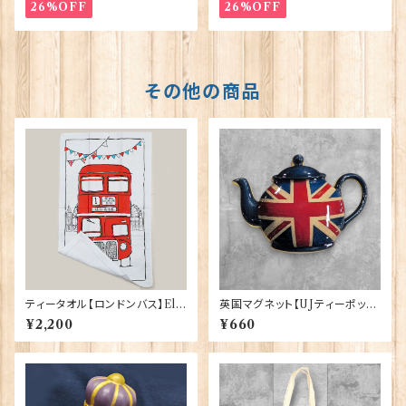
26%OFF
26%OFF
その他の商品
ティータオル【ロンドンバス】Elg
英国マグネット【UJティーポッ
ate Products 50001-S（702
ト】Elgate Products 90030
¥2,200
¥660
71）