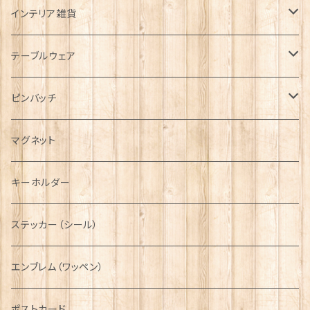
帽子
ORTAK
インテリア雑貨
キャップ
Tシャツ
ブローチ
インテリア置物
テーブルウェア
ハンチング帽
マフラー
ペンダント
ラブスプーン
ティータオル
ピンバッチ
キャスケット
タータン【Bronte by Moon】
ラブスプーン【SION LLEWELLYN】
サッシュ
チャーム
ファブリック
ペーパーナプキン
ジェネラルデザイン
マグネット
ディアストーカー
タータン【Glencroft】
ラブスプーン【PAUL CURTIS】
乗り物
スカーフ
その他のアクセサリー
ティーコジー
ミリタリー
キーホルダー
ニット帽
ボタンラップマフラー【Aran Traditions】
動物＆植物
NAVY
ファッションマスク
その他テーブルウェア
ピューター
ステッカー（シール）
国旗＆紋章
AIRFORCE
エンブレム（ワッペン）
音楽＆楽器
ARMY
ポストカード