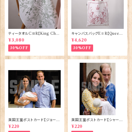
ティータオルCⅢR【King Char
キャンバスバッグEⅡR【Queen
lesⅢ Coronation】Victoria
ElizabethⅡ Commemorativ
¥3,080
¥4,620
Eggs 50129
e】Victoria Eggs 90332
30%OFF
30%OFF
英国王室ポストカード【ジョージ
英国王室ポストカード【シャーロ
王子ご誕生】Pageantry Post
ット王女2】Pageantry Postca
¥220
¥220
card 90183-JEF100
rd 90183-JEF202