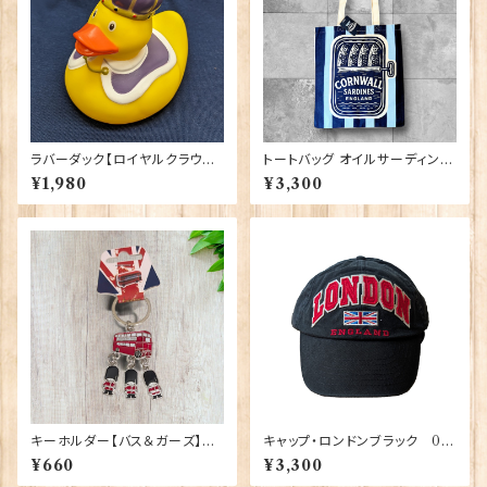
ラバーダック【ロイヤルクラウン】
トートバッグ オイルサーディン E
Elgate Products 90344
lgate Products 90431
¥1,980
¥3,300
キーホルダー【バス＆ガーズ】A&
キャップ・ロンドンブラック 00
S Gift 90425
195
¥660
¥3,300