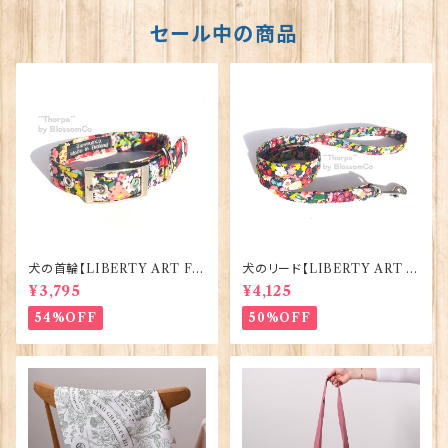
セール中の商品
犬の首輪【LIBERTY ART FA
犬のリード【LIBERTY ART F
BRIC=Thorpe】BlossomCo
ABRIC=Thorpe】BlossomC
¥3,795
¥4,125
90295
o 90294
54%OFF
50%OFF