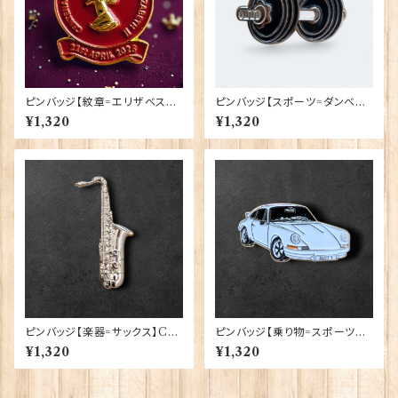
ピンバッジ【紋章=エリザベス女
ピンバッジ【スポーツ=ダンベル】
王陛下生誕100周年】Traditio
Cadogan 90040-XJKB17-2
¥1,320
¥1,320
n 90040-QU100
0
ピンバッジ【楽器=サックス】Cad
ピンバッジ【乗り物=スポーツカ
ogan 90040-XJKB09-22
ーW】Cadogan 90040-XJK
¥1,320
¥1,320
B11-56