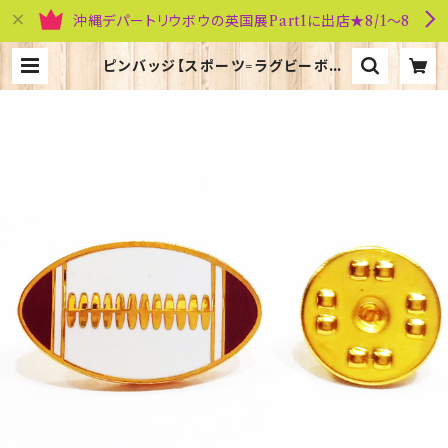
沖縄デパートリウボウの英国展Part1に出店★8/1～8
ピンバッジ【スポーツ=ラグビーボー
ル】Tradition 90040-P147 | 英
国雑貨専門店ブリティッシュ・ライフ