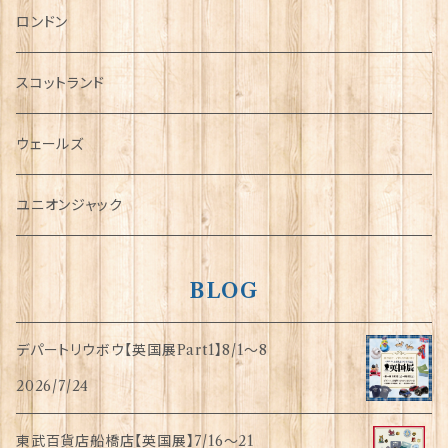
チャーム
ロンドン
犬グッズ
スコットランド
傘
ウェールズ
指貫(シンブル)
ユニオンジャック
BLOG
デパートリウボウ【英国展Part1】8/1〜8
2026/7/24
東武百貨店船橋店【英国展】7/16～21