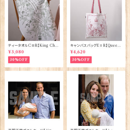
ティータオルCⅢR【King Char
キャンバスバッグEⅡR【Queen
lesⅢ Coronation】Victoria
ElizabethⅡ Commemorativ
¥3,080
¥4,620
Eggs 50129
e】Victoria Eggs 90332
30%OFF
30%OFF