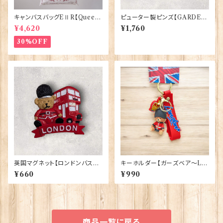
キャンバスバッグEⅡR【Queen
ピューター製ピンズ【GARDEN
ElizabethⅡ Commemorativ
TROWEL】Cadogan 90166-
¥4,620
¥1,760
e】Victoria Eggs 90332
XWTP164
30%OFF
英国マグネット【ロンドンバスベ
キーホルダー【ガーズベア〜LO
ア】A&S Gifts 90030
NDON〜】Elgate Products
¥660
¥990
90390
商品一覧に戻る