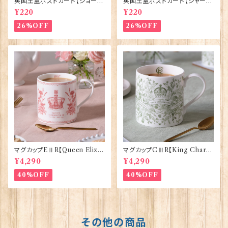
英国王室ポストカード【ジョージ
英国王室ポストカード【シャーロ
王子ご誕生】Pageantry Post
ット王女2】Pageantry Postca
¥220
¥220
card 90183-JEF100
rd 90183-JEF202
26%OFF
26%OFF
マグカップEⅡR【Queen Eliza
マグカップCⅢR【King Charle
bethⅡ Commemorative】Vi
sⅢ Coronation】Victoria E
¥4,290
¥4,290
ctoria Eggs 50126
ggs 50127
40%OFF
40%OFF
その他の商品