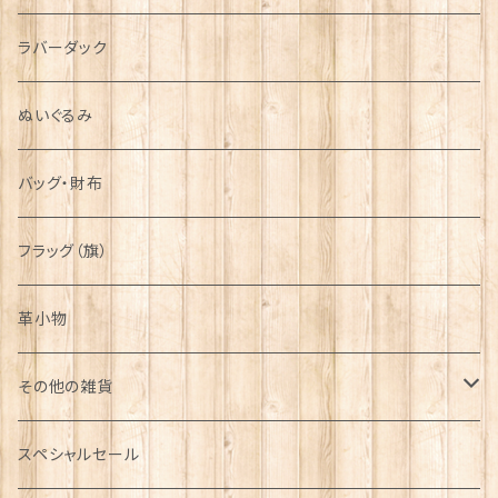
シンボル
ラバーダック
ぬいぐるみ
バッグ・財布
フラッグ（旗）
革小物
その他の雑貨
ミニカー
スペシャルセール