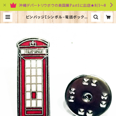
沖縄デパートリウボウの英国展Part1に出店★8/1～8
ピンバッジ【シンボル=電話ボックス】
Tradition 90040-P075 | 英国雑
貨専門店ブリティッシュ・ライフ