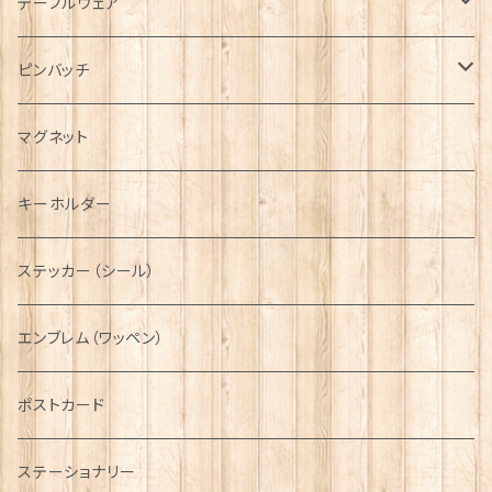
Tシャツ
ブローチ
インテリア置物
テーブルウェア
ハンチング帽
マフラー
ペンダント
ラブスプーン
ティータオル
ピンバッチ
キャスケット
タータン【Bronte by Moon】
ラブスプーン【SION LLEWELLYN】
サッシュ
チャーム
ファブリック
ペーパーナプキン
ジェネラルデザイン
マグネット
ディアストーカー
タータン【Glencroft】
ラブスプーン【PAUL CURTIS】
乗り物
スカーフ
その他のアクセサリー
ティーコジー
ミリタリー
キーホルダー
ニット帽
ボタンラップマフラー【Aran Traditions】
動物＆植物
NAVY
ファッションマスク
その他テーブルウェア
ピューター
ステッカー（シール）
国旗＆紋章
AIRFORCE
エンブレム（ワッペン）
音楽＆楽器
ARMY
ポストカード
運動＆人物
ステーショナリー