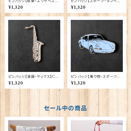
ピンバッジ【紋章=エリザベス女
ピンバッジ【スポーツ=ダンベル】
王陛下生誕100周年】Traditio
Cadogan 90040-XJKB17-2
¥1,320
¥1,320
n 90040-QU100
0
ピンバッジ【楽器=サックス】Cad
ピンバッジ【乗り物=スポーツカ
ogan 90040-XJKB09-22
ーW】Cadogan 90040-XJK
¥1,320
¥1,320
B11-56
セール中の商品