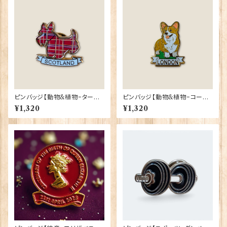
ピンバッジ【動物&植物=タータ
ピンバッジ【動物&植物=コーギ
ンスコティー】Tradition 9004
ーロンドン】Tradition 90040
¥1,320
¥1,320
0-T1130
-T1335