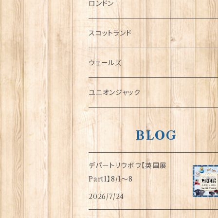
チャーム
ロンドン
犬グッズ
スコットランド
傘
ウェールズ
指貫(シンブル)
ユニオンジャック
BLOG
デパートリウボウ【英国展
Part1】8/1〜8
2026/7/24