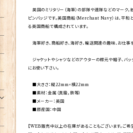
英国のミリタリー（海軍）の部隊や連隊などのマーク，
ピンバッジです。英国商船（Merchant Navy）は、
る英国商船で構成されています。
海軍好き、商船好き、海好き、輸送関連の趣味、お仕事
ジャケットやシャツなどのアウターの襟元や帽子、バッ
にお使い下さい。
■大きさ：縦22mm×横22mm
■素材：金属（真鍮，鉄等）
■メーカー：英国
■原産国：中国
【WEB販売中以上の在庫があることもございます。ご希