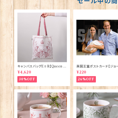
セール中の
キャンバスバッグEⅡR【Queen El
英国王室ポストカード【ジョ
izabethⅡ Commemorative】
王子ご誕生】Pageantry Po
¥4,620
¥220
Victoria Eggs 90332
rd 90183-JEF100
30%OFF
26%OFF