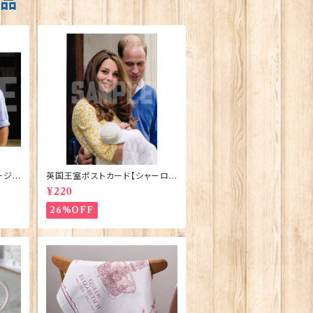
商品
ージ
英国王室ポストカード【シャーロッ
stca
ト王女2】Pageantry Postcard
¥220
90183-JEF202
26%OFF