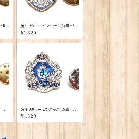
=Ro
英ミリタリーピンバッジ【海軍=Shi
ditio
eld Royal Marines】Tradition
¥1,320
90043-M055
軍=W
英ミリタリーピンバッジ【海軍=Fili
gree Crown & Anchor】Tradi
¥1,320
tion 90043-M001