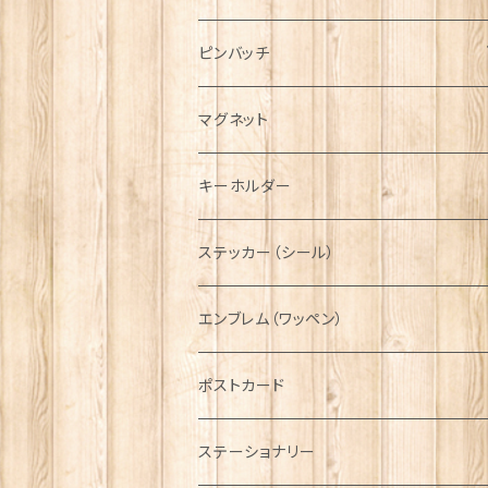
ハンチング帽
マフラー
ペンダント
ラブスプーン
ティータオル
ピンバッチ
キャスケット
タータン【Bronte by Moon】
ラブスプーン【SION LLEWELLYN】
サッシュ
チャーム
ファブリック
ペーパーナプキン
ジェネラルデザイン
マグネット
ディアストーカー
タータン【Glencroft】
ラブスプーン【PAUL CURTIS】
乗り物
スカーフ
その他のアクセサリー
ティーコジー
ミリタリー
キーホルダー
ニット帽
ボタンラップマフラー【Aran Traditions】
動物＆植物
NAVY
ファッションマスク
その他テーブルウェア
ピューター
ステッカー（シール）
国旗＆紋章
AIRFORCE
エンブレム（ワッペン）
音楽＆楽器
ARMY
ポストカード
運動＆人物
ステーショナリー