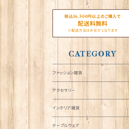
税込16,500円以上のご購入で
配送料無料
※配送方法はお任せとなります
CATEGORY
ファッション雑貨
タータンネクタイ
アクセサリー
帽子
ORTAK
インテリア雑貨
キャップ
Tシャツ
ブローチ
インテリア置物
テーブルウェア