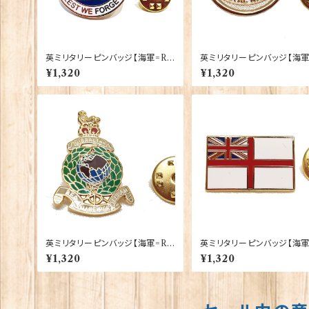
英ミリタリーピンバッジ【海軍=Ro
英ミリタリーピンバッジ【海軍
yal Navy Lest We Forget】Tr
yal Navy Gilt Round】Tra
¥1,320
¥1,320
adition 90043-M101
n 90043-M085
英ミリタリーピンバッジ【海軍=Ro
英ミリタリーピンバッジ【海
yal Marines】Tradition 90043
hite Ensign】Tradition 90043
¥1,320
¥1,320
-M031
-M029