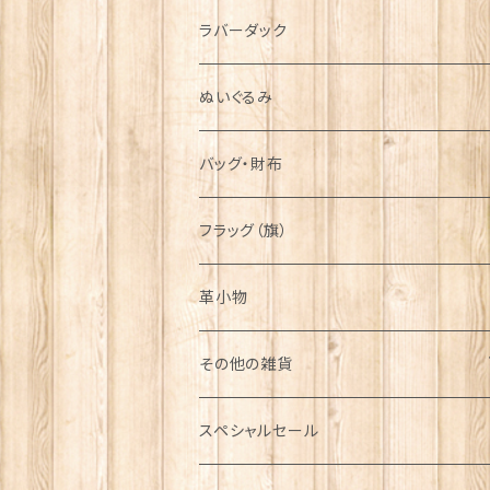
シンボル
ラバーダック
ぬいぐるみ
バッグ・財布
フラッグ（旗）
革小物
その他の雑貨
ミニカー
スペシャルセール