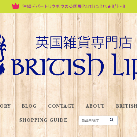
沖縄デパートリウボウの英国展Part1に出店★8/1～8
ORY
BLOG
CONTACT
ABOUT
BRITISH
SHOPPING GUIDE