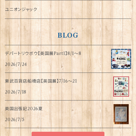
指貫(シンブル)
ユニオンジャック
BLOG
デパートリウボウ【英国展Part1】8/1〜8
2026/7/24
東武百貨店船橋店【英国展】7/16～21
2026/7/18
英国出張記2026夏
2026/7/5