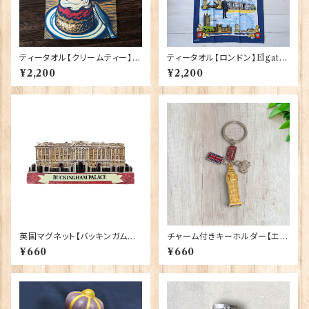
ティータオル【クリームティー】El
ティータオル【ロンドン】Elgate
gate Products 50001-X
Products 50001-W(20102)
¥2,200
¥2,200
英国マグネット【バッキンガム宮
チャーム付きキーホルダー【エリ
殿】Elgate Products 90030
ザベスタワー】A&S Gift 9042
¥660
¥660
（13652）
4