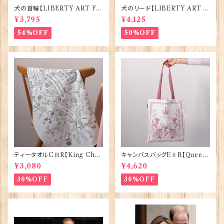
犬の首輪【LIBERTY ART FA
犬のリード【LIBERTY ART F
BRIC=Thorpe】BlossomCo
ABRIC=Thorpe】BlossomC
¥3,795
¥4,125
90295
o 90294
54%OFF
50%OFF
ティータオルCⅢR【King Char
キャンバスバッグEⅡR【Queen
lesⅢ Coronation】Victoria
ElizabethⅡ Commemorativ
¥3,080
¥4,620
Eggs 50129
e】Victoria Eggs 90332
30%OFF
30%OFF