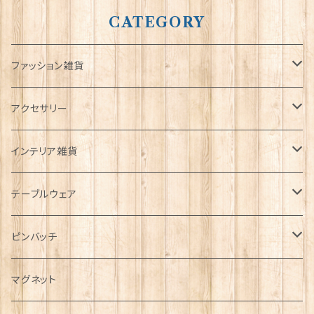
CATEGORY
ファッション雑貨
タータンネクタイ
アクセサリー
帽子
ORTAK
インテリア雑貨
キャップ
Tシャツ
ブローチ
インテリア置物
テーブルウェア
ハンチング帽
マフラー
ペンダント
ラブスプーン
ティータオル
ピンバッチ
キャスケット
タータン【Bronte by Moon】
ラブスプーン【SION LLEWELLYN】
サッシュ
チャーム
ファブリック
ペーパーナプキン
ジェネラルデザイン
マグネット
ディアストーカー