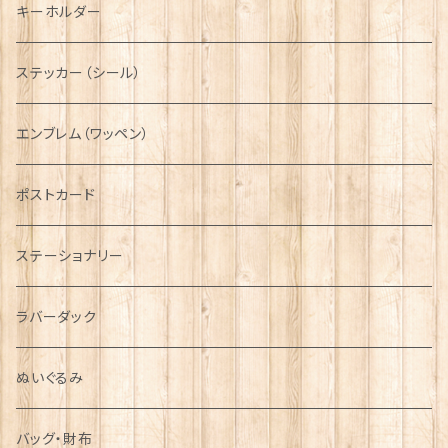
タータン【Glencroft】
ラブスプーン【PAUL CURTIS】
乗り物
スカーフ
その他のアクセサリー
ティーコジー
ミリタリー
キーホルダー
ニット帽
ボタンラップマフラー【Aran Traditions】
動物＆植物
NAVY
ファッションマスク
その他テーブルウェア
ピューター
ステッカー（シール）
国旗＆紋章
AIRFORCE
エンブレム（ワッペン）
音楽＆楽器
ARMY
ポストカード
運動＆人物
ステーショナリー
シンボル
ラバーダック
ぬいぐるみ
バッグ・財布