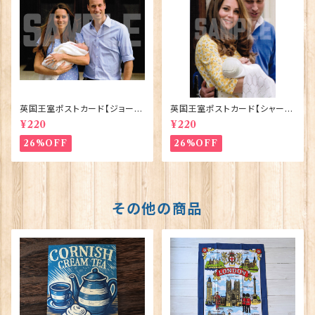
英国王室ポストカード【ジョージ
英国王室ポストカード【シャーロ
王子ご誕生】Pageantry Post
ット王女2】Pageantry Postca
¥220
¥220
card 90183-JEF100
rd 90183-JEF202
26%OFF
26%OFF
その他の商品