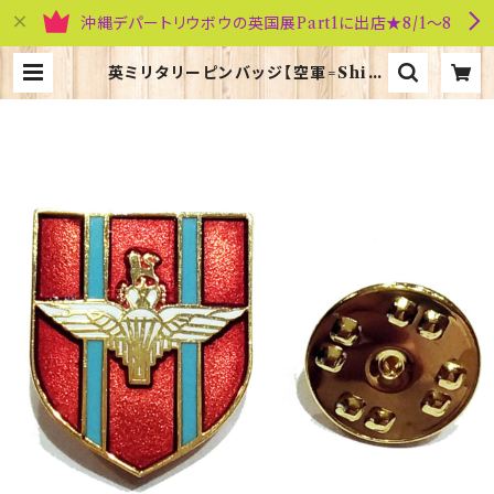
沖縄デパートリウボウの英国展Part1に出店★8/1～8
英ミリタリーピンバッジ【空軍=Shiel
d Paratroops】Tradition 9004
3-M009 | 英国雑貨専門店ブリティ
ッシュ・ライフ