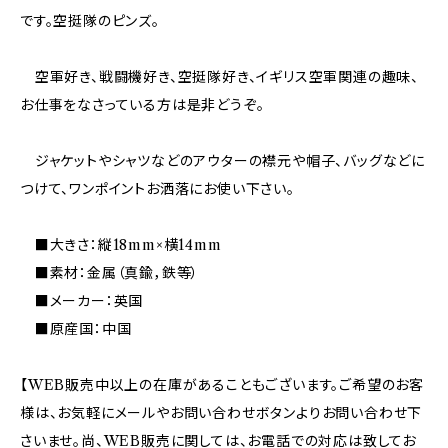
です。空挺隊のピンズ。
空軍好き、戦闘機好き、空挺隊好き、イギリス空軍関連の趣味、
お仕事をなさっている方は是非どうぞ。
ジャケットやシャツなどのアウターの襟元や帽子、バッグなどに
つけて、ワンポイントお洒落にお使い下さい。
■大きさ：縦18mm×横14mm
■素材：金属（真鍮，鉄等）
■メーカー：英国
■原産国：中国
【WEB販売中以上の在庫があることもございます。ご希望のお客
様は、お気軽にメールやお問い合わせボタンよりお問い合わせ下
さいませ。尚、WEB販売に関しては、お電話での対応は致してお