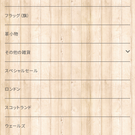
フラッグ（旗）
革小物
その他の雑貨
ミニカー
スペシャルセール
チャーム
ロンドン
犬グッズ
スコットランド
傘
ウェールズ