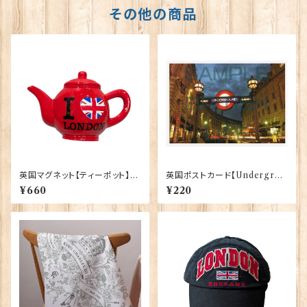
その他の商品
英国マグネット【ティーポット】El
英国ポストカード【Undergrou
gate Products 90030（7791
nd - London】Jadges 90339
¥660
¥220
9）
-09