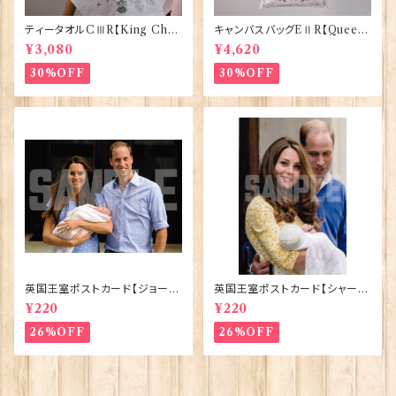
ティータオルCⅢR【King Char
キャンバスバッグEⅡR【Queen
lesⅢ Coronation】Victoria
ElizabethⅡ Commemorativ
¥3,080
¥4,620
Eggs 50129
e】Victoria Eggs 90332
30%OFF
30%OFF
英国王室ポストカード【ジョージ
英国王室ポストカード【シャーロ
王子ご誕生】Pageantry Post
ット王女2】Pageantry Postca
¥220
¥220
card 90183-JEF100
rd 90183-JEF202
26%OFF
26%OFF