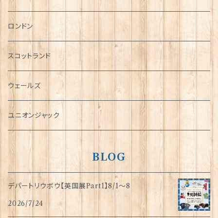
チャーム
ロンドン
犬グッズ
スコットランド
傘
ウェールズ
指貫(シンブル)
ユニオンジャック
BLOG
デパートリウボウ【英国展Part1】8/1〜8
2026/7/24