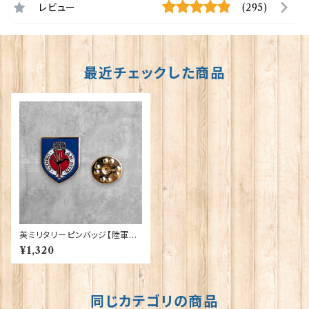
レビュー
(295)
最近チェックした商品
英ミリタリーピンバッジ【陸軍=S
hield Welsh Guards】Traditi
¥1,320
on 90043-M039
同じカテゴリの商品