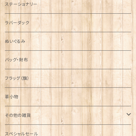
ステーショナリー
シンボル
ラバーダック
ぬいぐるみ
バッグ・財布
フラッグ（旗）
革小物
その他の雑貨
ミニカー
スペシャルセール