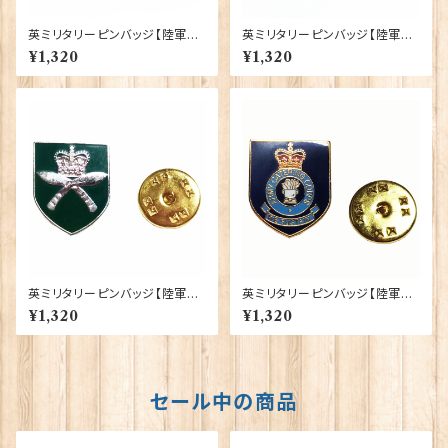
英ミリタリーピンバッジ【陸軍=Y
英ミリタリーピンバッジ【陸軍=T
orkshire Regiment】Traditi
he Royal Regiment of Artill
¥1,320
¥1,320
on 90043-M082
ery】Tradition 90043-M09
5
英ミリタリーピンバッジ【陸軍=R
英ミリタリーピンバッジ【陸軍=A
oyal Gurkha Rifles Regime
rmy Catering Corps】Tradit
¥1,320
¥1,320
nt】Tradition 90043-M088
ion 90043-M080
セール中の商品