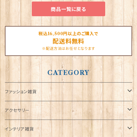
商品一覧に戻る
税込16,500円以上のご購入で
配送料無料
※配送方法はお任せとなります
CATEGORY
ファッション雑貨
タータンネクタイ
アクセサリー
帽子
ORTAK
インテリア雑貨