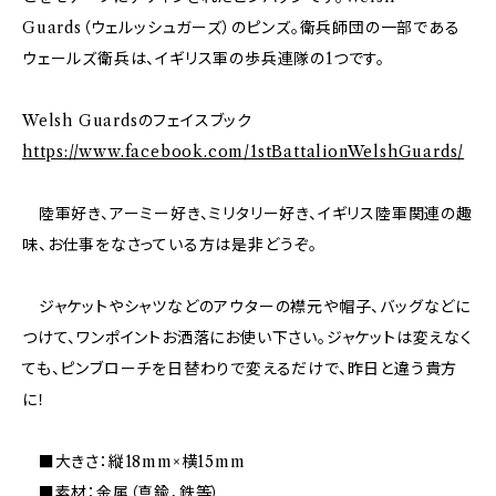
Guards（ウェルッシュガーズ）のピンズ。衛兵師団の一部である
ウェールズ衛兵は、イギリス軍の歩兵連隊の1つです。
Welsh Guardsのフェイスブック
https://www.facebook.com/1stBattalionWelshGuards/
陸軍好き、アーミー好き、ミリタリー好き、イギリス陸軍関連の趣
味、お仕事をなさっている方は是非どうぞ。
ジャケットやシャツなどのアウターの襟元や帽子、バッグなどに
つけて、ワンポイントお洒落にお使い下さい。ジャケットは変えなく
ても、ピンブローチを日替わりで変えるだけで、昨日と違う貴方
に！
■大きさ：縦18mm×横15mm
■素材：金属（真鍮，鉄等）