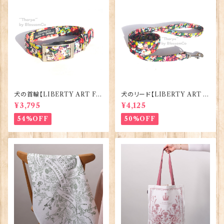
犬の首輪【LIBERTY ART FA
犬のリード【LIBERTY ART F
BRIC=Thorpe】BlossomCo
ABRIC=Thorpe】BlossomC
¥3,795
¥4,125
90295
o 90294
54%OFF
50%OFF