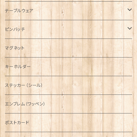
キャップ
Tシャツ
ブローチ
インテリア置物
テーブルウェア
ハンチング帽
マフラー
ペンダント
ラブスプーン
ティータオル
ピンバッチ
キャスケット
タータン【Bronte by Moon】
ラブスプーン【SION LLEWELLYN】
サッシュ
チャーム
ファブリック
ペーパーナプキン
ジェネラルデザイン
マグネット
ディアストーカー
タータン【Glencroft】
ラブスプーン【PAUL CURTIS】
乗り物
スカーフ
その他のアクセサリー
ティーコジー
ミリタリー
キーホルダー
ニット帽
ボタンラップマフラー【Aran Traditions】
動物＆植物
NAVY
ファッションマスク
その他テーブルウェア
ピューター
ステッカー（シール）
国旗＆紋章
AIRFORCE
エンブレム（ワッペン）
音楽＆楽器
ARMY
ポストカード
運動＆人物