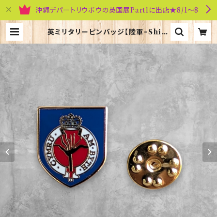
沖縄デパートリウボウの英国展Part1に出店★8/1～8
英ミリタリーピンバッジ【陸軍=Shiel
d Welsh Guards】Tradition 9
0043-M039 | 英国雑貨専門店ブリ
ティッシュ・ライフ