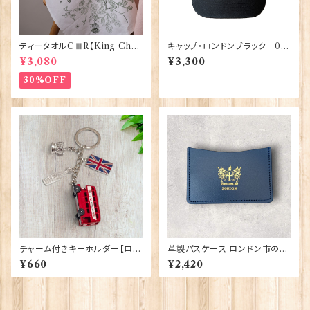
ティータオルCⅢR【King Char
キャップ・ロンドンブラック 00
lesⅢ Coronation】Victoria
195
¥3,080
¥3,300
Eggs 50129
30%OFF
チャーム付きキーホルダー【ロン
革製パスケース ロンドン市の紋
ドンバス】A&S Gift 90422
章入り【Navy】R.C.Brady 90
¥660
¥2,420
381-Navy