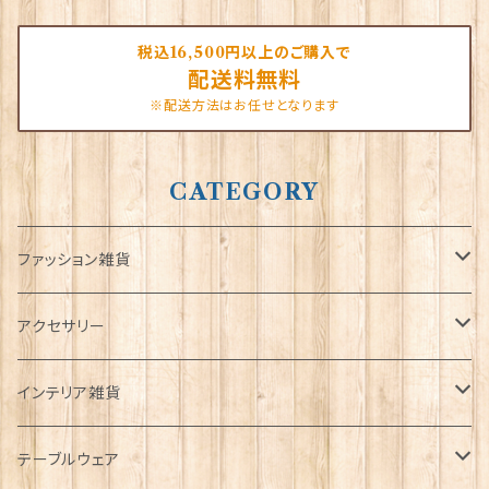
税込16,500円以上のご購入で
配送料無料
※配送方法はお任せとなります
CATEGORY
ファッション雑貨
タータンネクタイ
アクセサリー
帽子
ORTAK
インテリア雑貨
キャップ
Tシャツ
ブローチ
インテリア置物
テーブルウェア