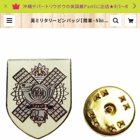
沖縄デパートリウボウの英国展Part1に出店★8/1～8
英ミリタリーピンバッジ【陸軍=Shiel
d Highland Light Infantry】Tr
adition 90043-M057 | 英国雑貨
専門店ブリティッシュ・ライフ