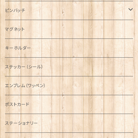
ハンチング帽
マフラー
ペンダント
ラブスプーン
ティータオル
ピンバッチ
キャスケット
タータン【Bronte by Moon】
ラブスプーン【SION LLEWELLYN】
サッシュ
チャーム
ファブリック
ペーパーナプキン
ジェネラルデザイン
マグネット
ディアストーカー
タータン【Glencroft】
ラブスプーン【PAUL CURTIS】
乗り物
スカーフ
その他のアクセサリー
ティーコジー
ミリタリー
キーホルダー
ニット帽
ボタンラップマフラー【Aran Traditions】
動物＆植物
NAVY
ファッションマスク
その他テーブルウェア
ピューター
ステッカー（シール）
国旗＆紋章
AIRFORCE
エンブレム（ワッペン）
音楽＆楽器
ARMY
ポストカード
運動＆人物
ステーショナリー
シンボル