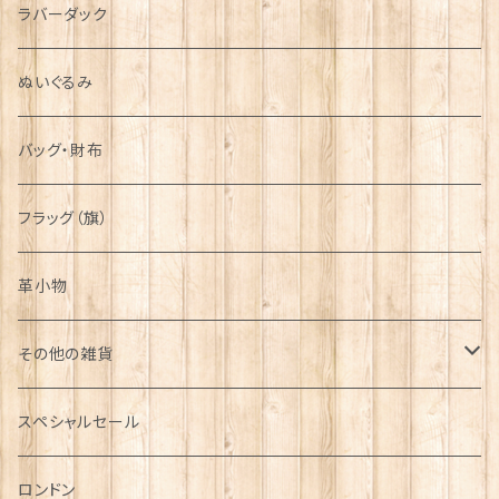
ラバーダック
ぬいぐるみ
バッグ・財布
フラッグ（旗）
革小物
その他の雑貨
ミニカー
スペシャルセール
チャーム
ロンドン