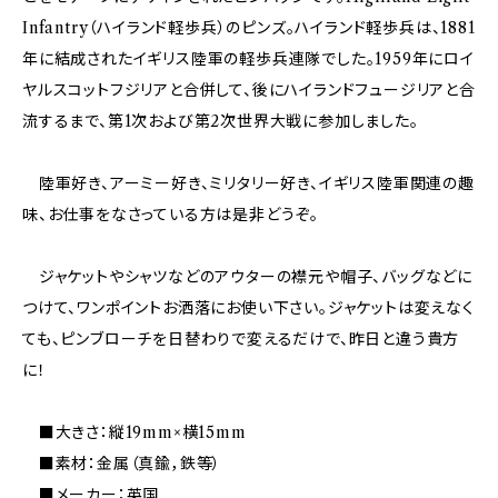
Infantry（ハイランド軽歩兵）のピンズ。ハイランド軽歩兵は、1881
年に結成されたイギリス陸軍の軽歩兵連隊でした。1959年にロイ
ヤルスコットフジリアと合併して、後にハイランドフュージリアと合
流するまで、第1次および第2次世界大戦に参加しました。
陸軍好き、アーミー好き、ミリタリー好き、イギリス陸軍関連の趣
味、お仕事をなさっている方は是非どうぞ。
ジャケットやシャツなどのアウターの襟元や帽子、バッグなどに
つけて、ワンポイントお洒落にお使い下さい。ジャケットは変えなく
ても、ピンブローチを日替わりで変えるだけで、昨日と違う貴方
に！
■大きさ：縦19mm×横15mm
■素材：金属（真鍮，鉄等）
■メーカー：英国