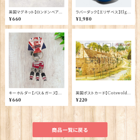
英国マグネット【ロンドンベア】A
ラバーダック【エリザベス】Elgat
&S Gifts 90030（RMG-037）
e Products 90348（73371）
¥660
¥1,980
キーホルダー【バス＆ガーズ】A&
英国ポストカード【Cotswold
S Gift 90425
s】Jadges 90339-19
¥660
¥220
商品一覧に戻る