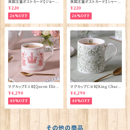
英国王室ポストカード【ジョージ
英国王室ポストカード【シャーロ
王子ご誕生】Pageantry Post
ット王女2】Pageantry Postca
¥220
¥220
card 90183-JEF100
rd 90183-JEF202
26%OFF
26%OFF
マグカップEⅡR【Queen Eliza
マグカップCⅢR【King Charle
bethⅡ Commemorative】Vi
sⅢ Coronation】Victoria E
¥4,290
¥4,290
ctoria Eggs 50126
ggs 50127
40%OFF
40%OFF
その他の商品