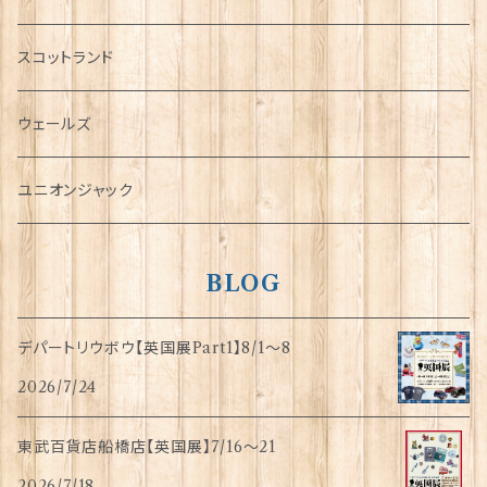
犬グッズ
スコットランド
傘
ウェールズ
指貫(シンブル)
ユニオンジャック
BLOG
デパートリウボウ【英国展Part1】8/1〜8
2026/7/24
東武百貨店船橋店【英国展】7/16～21
2026/7/18