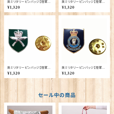
英ミリタリーピンバッジ【陸軍=Y
英ミリタリーピンバッジ【陸軍=T
orkshire Regiment】Traditi
he Royal Regiment of Artill
¥1,320
¥1,320
on 90043-M082
ery】Tradition 90043-M09
5
英ミリタリーピンバッジ【陸軍=R
英ミリタリーピンバッジ【陸軍=A
oyal Gurkha Rifles Regime
rmy Catering Corps】Tradit
¥1,320
¥1,320
nt】Tradition 90043-M088
ion 90043-M080
セール中の商品