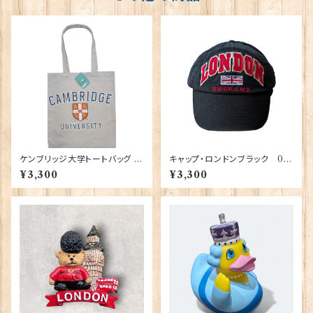
ケンブリッジ大学トートバッグ El
キャップ・ロンドンブラック 00
gate Products 90411
195
¥3,300
¥3,300