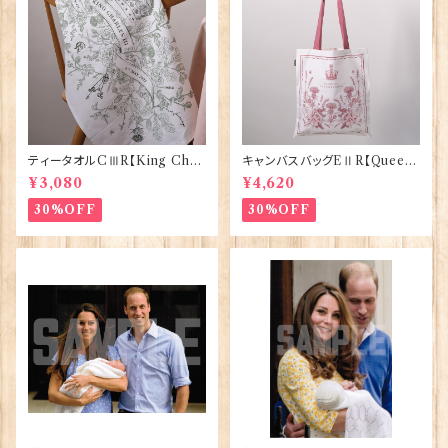
ティータオルCⅢR【King Char
キャンバスバッグEⅡR【Queen
lesⅢ Coronation】Victoria
ElizabethⅡ Commemorativ
¥3,080
¥4,620
Eggs 50129
e】Victoria Eggs 90332
30%OFF
30%OFF