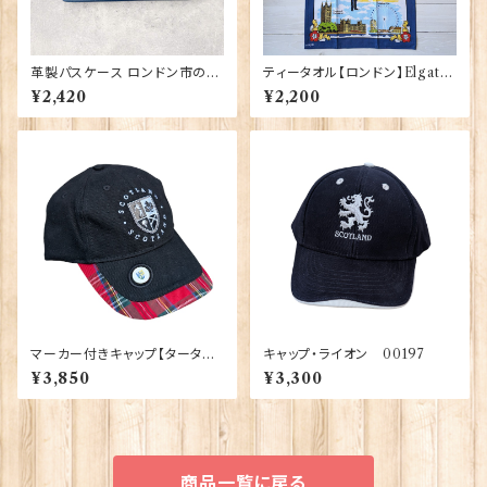
革製パスケース ロンドン市の紋
ティータオル【ロンドン】Elgate
章入り【Navy】R.C.Brady 90
Products 50001-W(20102)
¥2,420
¥2,200
381-Navy
マーカー付きキャップ【タータン】
キャップ・ライオン 00197
00198
¥3,850
¥3,300
商品一覧に戻る