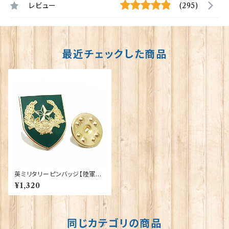
レビュー
(295)
最近チェックした商品
英ミリタリーピンバッジ【陸軍=S
hield Cameronians】Traditi
¥1,320
on 90043-M059
同じカテゴリの商品