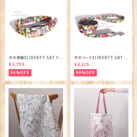
犬の首輪【LIBERTY ART FA
犬のリード【LIBERTY ART F
BRIC=Thorpe】BlossomCo
ABRIC=Thorpe】BlossomC
¥3,795
¥4,125
90295
o 90294
54%OFF
50%OFF