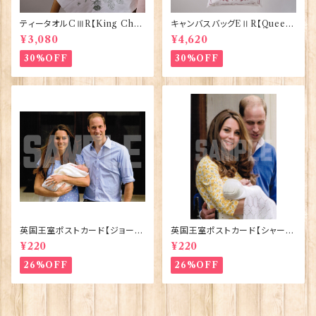
ティータオルCⅢR【King Char
キャンバスバッグEⅡR【Queen
lesⅢ Coronation】Victoria
ElizabethⅡ Commemorativ
¥3,080
¥4,620
Eggs 50129
e】Victoria Eggs 90332
30%OFF
30%OFF
英国王室ポストカード【ジョージ
英国王室ポストカード【シャーロ
王子ご誕生】Pageantry Post
ット王女2】Pageantry Postca
¥220
¥220
card 90183-JEF100
rd 90183-JEF202
26%OFF
26%OFF