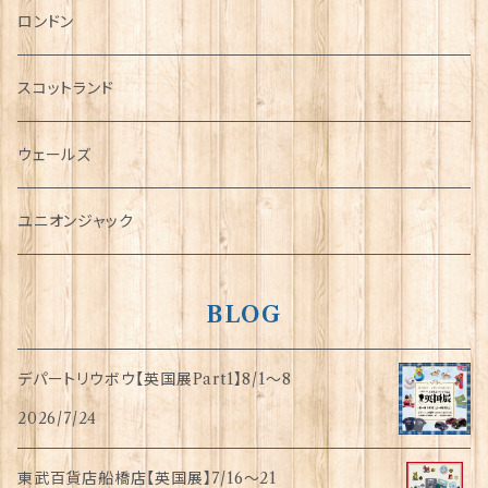
チャーム
ロンドン
犬グッズ
スコットランド
傘
ウェールズ
指貫(シンブル)
ユニオンジャック
BLOG
デパートリウボウ【英国展Part1】8/1〜8
2026/7/24
東武百貨店船橋店【英国展】7/16～21