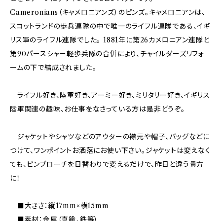
Cameronians（キャメロニアンズ）のピンズ。キャメロニアンは、
スコットランドの歩兵連隊の中で唯一のライフル連隊である、イギ
リス軍のライフル連隊でした。 1881年に第26カメロニアン連隊と
第90パースシャー軽歩兵隊の合併により、チャイルダーズリフォ
ームの下で結成されました。
ライフル好き、陸軍好き、アーミー好き、ミリタリー好き、イギリス
陸軍関連の趣味、お仕事をなさっている方は是非どうぞ。
ジャケットやシャツなどのアウターの襟元や帽子、バッグなどに
つけて、ワンポイントお洒落にお使い下さい。ジャケットは変えなく
ても、ピンブローチを日替わりで変えるだけで、昨日と違う貴方
に！
■大きさ：縦17mm×横15mm
■素材：金属（真鍮，鉄等）