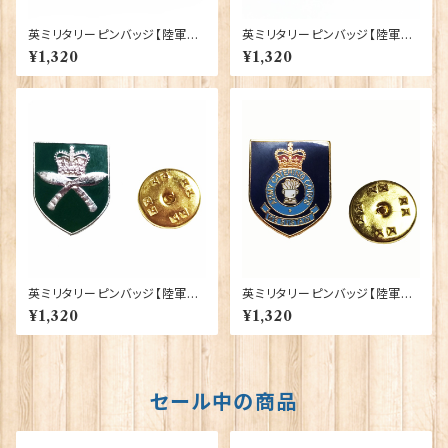
英ミリタリーピンバッジ【陸軍=Y
英ミリタリーピンバッジ【陸軍=T
orkshire Regiment】Traditi
he Royal Regiment of Artill
¥1,320
¥1,320
on 90043-M082
ery】Tradition 90043-M09
5
英ミリタリーピンバッジ【陸軍=R
英ミリタリーピンバッジ【陸軍=A
oyal Gurkha Rifles Regime
rmy Catering Corps】Tradit
¥1,320
¥1,320
nt】Tradition 90043-M088
ion 90043-M080
セール中の商品