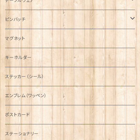
Tシャツ
ブローチ
インテリア置物
テーブルウェア
ハンチング帽
マフラー
ペンダント
ラブスプーン
ティータオル
ピンバッチ
キャスケット
タータン【Bronte by Moon】
ラブスプーン【SION LLEWELLYN】
サッシュ
チャーム
ファブリック
ペーパーナプキン
ジェネラルデザイン
マグネット
ディアストーカー
タータン【Glencroft】
ラブスプーン【PAUL CURTIS】
乗り物
スカーフ
その他のアクセサリー
ティーコジー
ミリタリー
キーホルダー
ニット帽
ボタンラップマフラー【Aran Traditions】
動物＆植物
NAVY
ファッションマスク
その他テーブルウェア
ピューター
ステッカー（シール）
国旗＆紋章
AIRFORCE
エンブレム（ワッペン）
音楽＆楽器
ARMY
ポストカード
運動＆人物
ステーショナリー