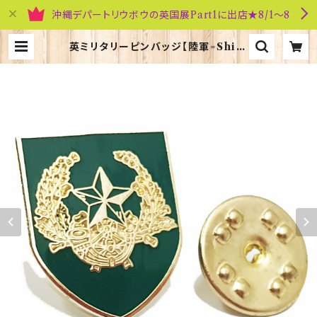
沖縄デパートリウボウの英国展Part1に出店★8/1～8
英ミリタリーピンバッジ【陸軍=Shiel
d Cameronians】Tradition 90
043-M059 | 英国雑貨専門店ブリテ
ィッシュ・ライフ