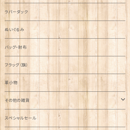
シンボル
ラバーダック
ぬいぐるみ
バッグ・財布
フラッグ（旗）
革小物
その他の雑貨
ミニカー
スペシャルセール