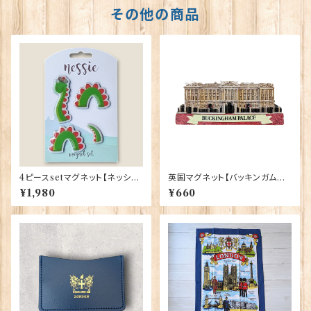
その他の商品
4ピースsetマグネット【ネッシ
英国マグネット【バッキンガム宮
ー】 Eurostick 90407-Nes
殿】Elgate Products 90030
¥1,980
¥660
sie
（13652）