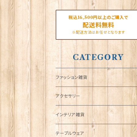
税込16,500円以上のご購入で
配送料無料
※配送方法はお任せとなります
CATEGORY
ファッション雑貨
タータンネクタイ
アクセサリー
帽子
ORTAK
インテリア雑貨
キャップ
Tシャツ
ブローチ
インテリア置物
テーブルウェア