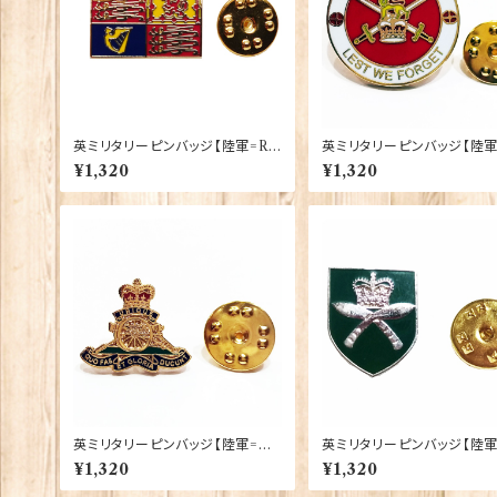
英ミリタリーピンバッジ【陸軍=Ro
英ミリタリーピンバッジ【陸軍=
yal Cypher Standard Flag】Tr
tish Army】Tradition 90043-
¥1,320
¥1,320
adition 90043-M109
M099
英ミリタリーピンバッジ【陸軍=Th
英ミリタリーピンバッジ【陸軍
e Royal Regiment of Artiller
yal Gurkha Rifles Regim
¥1,320
¥1,320
y】Tradition 90043-M095
Tradition 90043-M088