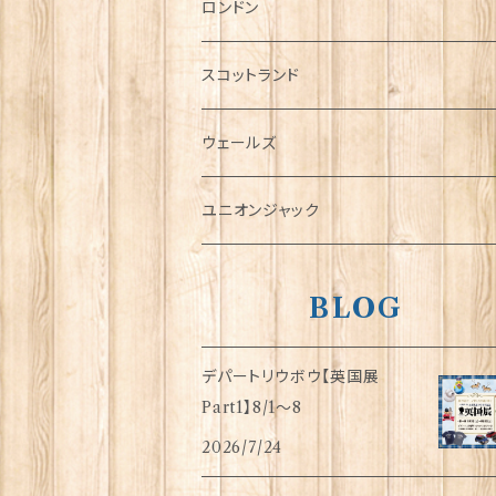
チャーム
ロンドン
犬グッズ
スコットランド
傘
ウェールズ
指貫(シンブル)
ユニオンジャック
BLOG
デパートリウボウ【英国展
Part1】8/1〜8
2026/7/24