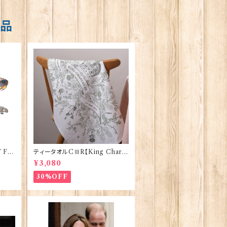
商品
 FA
ティータオルCⅢR【King Charle
Co 9
sⅢ Coronation】Victoria Egg
¥3,080
s 50129
30%OFF