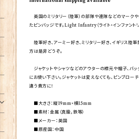
International shipping available
英国のミリタリー（陸軍）の部隊や連隊などのマークや
たピンバッジです。Light Infantry（ライト・インファ
陸軍好き、アーミー好き、ミリタリー好き、イギリス陸軍
方は是非どうぞ。
ジャケットやシャツなどのアウターの襟元や帽子、バッ
にお使い下さい。ジャケットは変えなくても、ピンブロー
違う貴方に！
■大きさ：縦19mm×横15mm
■素材：金属（真鍮，鉄等）
■メーカー：英国
■原産国：中国