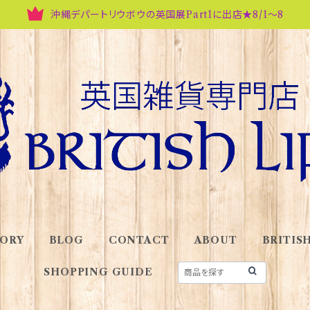
沖縄デパートリウボウの英国展Part1に出店★8/1～8
ORY
BLOG
CONTACT
ABOUT
BRITISH
SHOPPING GUIDE