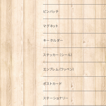
ハンチング帽
マフラー
ペンダント
ラブスプーン
ティータオル
ピンバッチ
キャスケット
タータン【Bronte by Moon】
ラブスプーン【SION LLEWELLYN】
サッシュ
チャーム
ファブリック
ペーパーナプキン
ジェネラルデザイン
マグネット
ディアストーカー
タータン【Glencroft】
ラブスプーン【PAUL CURTIS】
乗り物
スカーフ
その他のアクセサリー
ティーコジー
ミリタリー
キーホルダー
ニット帽
ボタンラップマフラー【Aran Traditions】
動物＆植物
NAVY
ファッションマスク
その他テーブルウェア
ピューター
ステッカー（シール）
国旗＆紋章
AIRFORCE
エンブレム（ワッペン）
音楽＆楽器
ARMY
ポストカード
運動＆人物
ステーショナリー