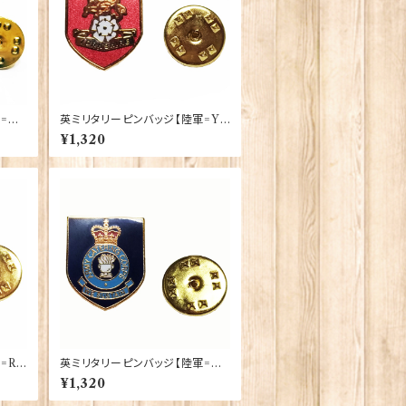
Bri
英ミリタリーピンバッジ【陸軍=Yo
rkshire Regiment】Tradition
¥1,320
90043-M082
=Ro
英ミリタリーピンバッジ【陸軍=Ar
ent】
my Catering Corps】Traditio
¥1,320
n 90043-M080