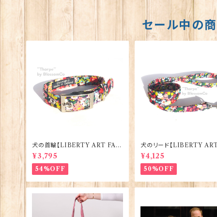
セール中の
犬の首輪【LIBERTY ART FAB
犬のリード【LIBERTY ART
RIC=Thorpe】BlossomCo 90
BRIC=Thorpe】Blossom
¥3,795
¥4,125
295
0294
54%OFF
50%OFF