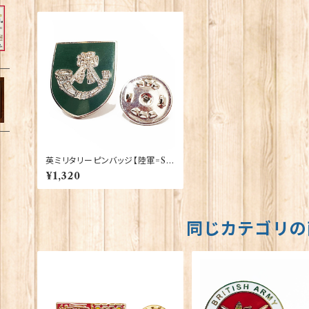
英ミリタリーピンバッジ【陸軍=Shi
eld Light Infantry】Tradition
¥1,320
90043-M072
同じカテゴリの