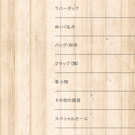
シンボル
ラバーダック
ぬいぐるみ
バッグ・財布
フラッグ（旗）
革小物
その他の雑貨
ミニカー
スペシャルセール