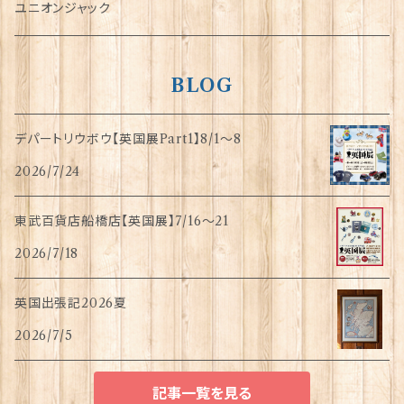
指貫(シンブル)
ユニオンジャック
BLOG
デパートリウボウ【英国展Part1】8/1〜8
2026/7/24
東武百貨店船橋店【英国展】7/16～21
2026/7/18
英国出張記2026夏
2026/7/5
記事一覧を見る