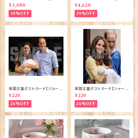
lesⅢ Coronation】Victoria
ElizabethⅡ Commemorativ
¥3,080
¥4,620
Eggs 50129
e】Victoria Eggs 90332
30%OFF
30%OFF
英国王室ポストカード【ジョージ
英国王室ポストカード【シャーロ
王子ご誕生】Pageantry Post
ット王女2】Pageantry Postca
¥220
¥220
card 90183-JEF100
rd 90183-JEF202
26%OFF
26%OFF