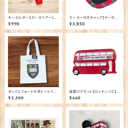
キーホルダー【ガーズベア〜LO
マーカー付きキャップ【タータン】
NDON〜】Elgate Products
00198
¥990
¥3,850
90390
オックスフォード大学トートバッ
英国マグネット【ロンドンバス】E
グ Elgate Products 90378
lgate Products 90030（130
¥3,300
¥660
05）