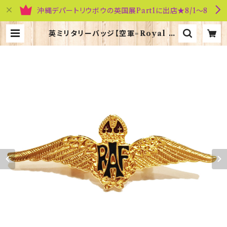
沖縄デパートリウボウの英国展Part1に出店★8/1～8
英ミリタリーバッジ【空軍=Royal Ai
r Force】Tradition 90081-GO
LD（M005） | 英国雑貨専門店ブリ
ティッシュ・ライフ