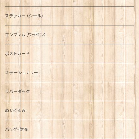
ニット帽
ボタンラップマフラー【Aran Traditions】
動物＆植物
NAVY
ファッションマスク
その他テーブルウェア
ピューター
ステッカー（シール）
国旗＆紋章
AIRFORCE
エンブレム（ワッペン）
音楽＆楽器
ARMY
ポストカード
運動＆人物
ステーショナリー
シンボル
ラバーダック
ぬいぐるみ
バッグ・財布