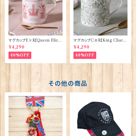
マグカップEⅡR【Queen Eliza
マグカップCⅢR【King Charle
bethⅡ Commemorative】Vi
sⅢ Coronation】Victoria E
¥4,290
¥4,290
ctoria Eggs 50126
ggs 50127
40%OFF
40%OFF
その他の商品