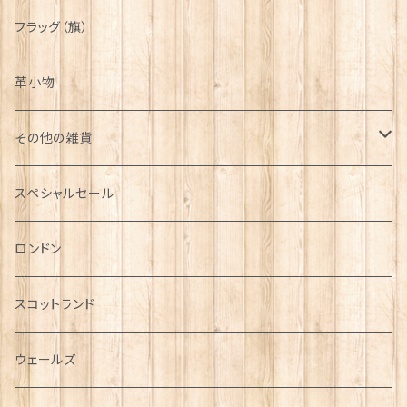
フラッグ（旗）
革小物
その他の雑貨
ミニカー
スペシャルセール
チャーム
ロンドン
犬グッズ
スコットランド
傘
ウェールズ