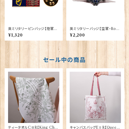
英ミリタリーピンバッジ【陸軍=R
英ミリタリーバッジ【空軍=Roya
oyal Cypher Standard Fla
l Air Force】Tradition 9008
¥1,320
¥2,200
g】Tradition 90043-M109
1-CHROM（M007）
セール中の商品
ティータオルCⅢR【King Char
キャンバスバッグEⅡR【Queen