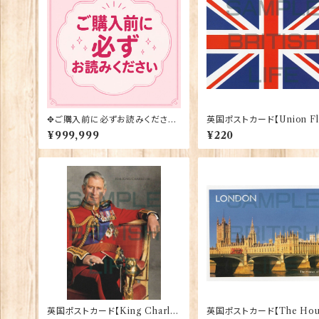
✥ご購入前に必ずお読みください
英国ポストカード【Union Fl
✥
adges 90339-02
¥999,999
¥220
英国ポストカード【King Charles
英国ポストカード【The Hou