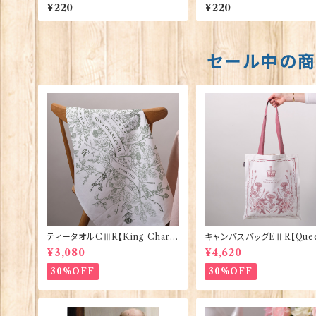
Ⅲ】Jadges 90339-01
f Parliament - London】
¥220
¥220
s 90339-05
セール中の
ティータオルCⅢR【King Charle
キャンバスバッグEⅡR【Quee
sⅢ Coronation】Victoria Egg
izabethⅡ Commemorati
¥3,080
¥4,620
s 50129
Victoria Eggs 90332
30%OFF
30%OFF