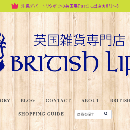
沖縄デパートリウボウの英国展Part1に出店★8/1～8
ORY
BLOG
CONTACT
ABOUT
BRITISH
SHOPPING GUIDE