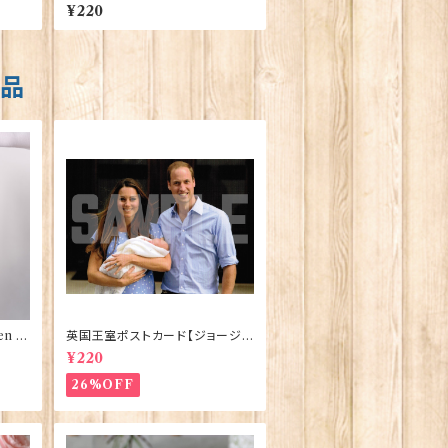
Jadge
adges 90339-06
¥220
商品
n El
英国王室ポストカード【ジョージ
ve】
王子ご誕生】Pageantry Postca
¥220
rd 90183-JEF100
26%OFF