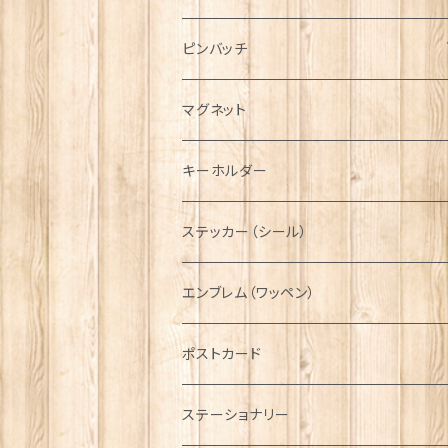
ハンチング帽
マフラー
ペンダント
ラブスプーン
ティータオル
ピンバッチ
キャスケット
タータン【Bronte by Moon】
ラブスプーン【SION LLEWELLYN】
サッシュ
チャーム
ファブリック
ペーパーナプキン
ジェネラルデザイン
マグネット
ディアストーカー
タータン【Glencroft】
ラブスプーン【PAUL CURTIS】
乗り物
スカーフ
その他のアクセサリー
ティーコジー
ミリタリー
キーホルダー
ニット帽
ボタンラップマフラー【Aran Traditions】
動物＆植物
NAVY
ファッションマスク
その他テーブルウェア
ピューター
ステッカー（シール）
国旗＆紋章
AIRFORCE
エンブレム（ワッペン）
音楽＆楽器
ARMY
ポストカード
運動＆人物
ステーショナリー