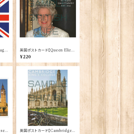
ag】J
英国ポストカード【Queen Elizab
eth Ⅱ】Jadges 90339-03
¥220
se o
英国ポストカード【Cambridge】J