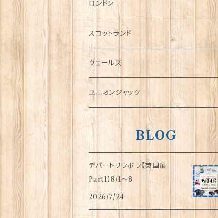
チャーム
ロンドン
犬グッズ
スコットランド
傘
ウェールズ
指貫(シンブル)
ユニオンジャック
BLOG
デパートリウボウ【英国展
Part1】8/1〜8
2026/7/24