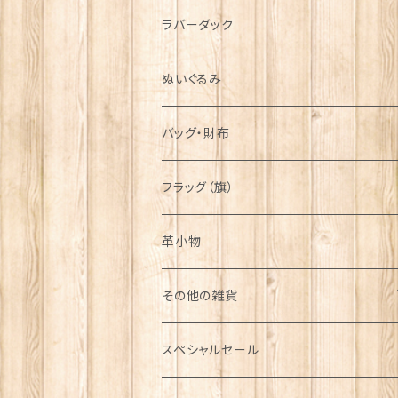
シンボル
ラバーダック
ぬいぐるみ
バッグ・財布
フラッグ（旗）
革小物
その他の雑貨
ミニカー
スペシャルセール