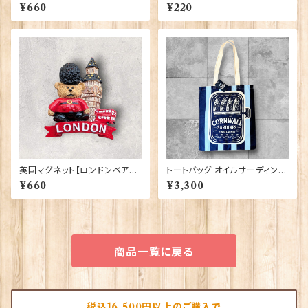
ア】A&S Gifts 90030
s】Jadges 90339-19
¥660
¥220
英国マグネット【ロンドンベア】A
トートバッグ オイルサーディン E
&S Gifts 90030（RMG-037）
lgate Products 90431
¥660
¥3,300
商品一覧に戻る
税込16,500円以上のご購入で