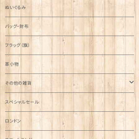
ぬいぐるみ
バッグ・財布
フラッグ（旗）
革小物
その他の雑貨
ミニカー
スペシャルセール
チャーム
ロンドン