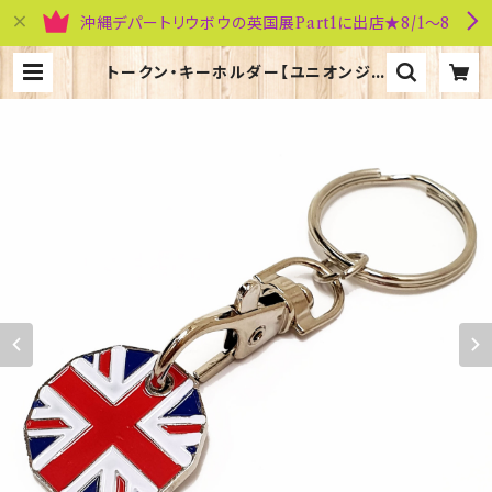
沖縄デパートリウボウの英国展Part1に出店★8/1～8
トークン・キーホルダー【ユニオンジャ
ック】Elgate Products 90116（5
9394） | 英国雑貨専門店ブリティッ
シュ・ライフ