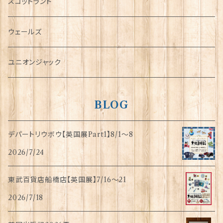
犬グッズ
スコットランド
傘
ウェールズ
指貫(シンブル)
ユニオンジャック
BLOG
デパートリウボウ【英国展Part1】8/1〜8
2026/7/24
東武百貨店船橋店【英国展】7/16～21
2026/7/18