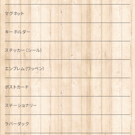
キャスケット
タータン【Bronte by Moon】
ラブスプーン【SION LLEWELLYN】
サッシュ
チャーム
ファブリック
ペーパーナプキン
ジェネラルデザイン
マグネット
ディアストーカー
タータン【Glencroft】
ラブスプーン【PAUL CURTIS】
乗り物
スカーフ
その他のアクセサリー
ティーコジー
ミリタリー
キーホルダー
ニット帽
ボタンラップマフラー【Aran Traditions】
動物＆植物
NAVY
ファッションマスク
その他テーブルウェア
ピューター
ステッカー（シール）
国旗＆紋章
AIRFORCE
エンブレム（ワッペン）
音楽＆楽器
ARMY
ポストカード
運動＆人物
ステーショナリー
シンボル
ラバーダック