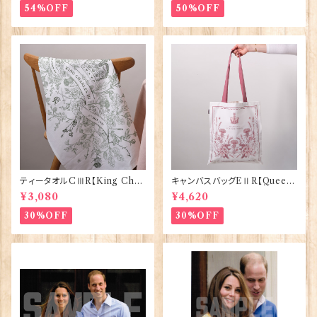
54%OFF
50%OFF
ティータオルCⅢR【King Char
キャンバスバッグEⅡR【Queen
lesⅢ Coronation】Victoria
ElizabethⅡ Commemorativ
¥3,080
¥4,620
Eggs 50129
e】Victoria Eggs 90332
30%OFF
30%OFF