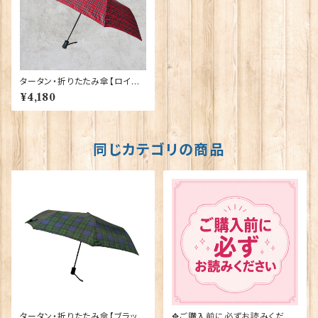
タータン・折りたたみ傘【ロイヤ
ル・スチュアート】Glen Appin o
¥4,180
f Scotland 90118
同じカテゴリの商品
タータン・折りたたみ傘【ブラック
✥ご購入前に必ずお読みくださ