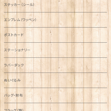
ボタンラップマフラー【Aran Traditions】
動物＆植物
NAVY
ファッションマスク
その他テーブルウェア
ピューター
ステッカー（シール）
国旗＆紋章
AIRFORCE
エンブレム（ワッペン）
音楽＆楽器
ARMY
ポストカード
運動＆人物
ステーショナリー
シンボル
ラバーダック
ぬいぐるみ
バッグ・財布
フラッグ（旗）