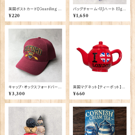
英国ポストカード【Guarding L
バッグチャーム・UJハート Elgat
ondon】Jadges 90339-04
e Products 90421
¥220
¥1,650
キャップ・オックスフォードバーガ
英国マグネット【ティーポット】El
ンディ 00189
gate Products 90030（7791
¥3,300
¥660
9）