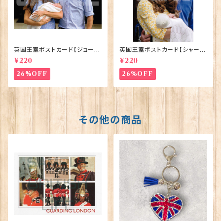
英国王室ポストカード【ジョージ
英国王室ポストカード【シャーロ
王子ご誕生】Pageantry Post
ット王女2】Pageantry Postca
¥220
¥220
card 90183-JEF100
rd 90183-JEF202
26%OFF
26%OFF
その他の商品