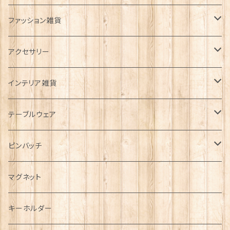
ファッション雑貨
タータンネクタイ
アクセサリー
帽子
ORTAK
インテリア雑貨
キャップ
Tシャツ
ブローチ
インテリア置物
テーブルウェア
ハンチング帽
マフラー
ペンダント
ラブスプーン
ティータオル
ピンバッチ
キャスケット
タータン【Bronte by Moon】
ラブスプーン【SION LLEWELLYN】
サッシュ
チャーム
ファブリック
ペーパーナプキン
ジェネラルデザイン
マグネット
ディアストーカー
タータン【Glencroft】
ラブスプーン【PAUL CURTIS】
乗り物
スカーフ
その他のアクセサリー
ティーコジー
ミリタリー
キーホルダー
ニット帽