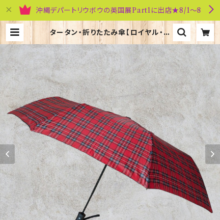
沖縄デパートリウボウの英国展Part1に出店★8/1～8
タータン・折りたたみ傘【ロイヤル・ス
チュアート】Glen Appin of Scotl
and 90118 | 英国雑貨専門店ブリテ
ィッシュ・ライフ