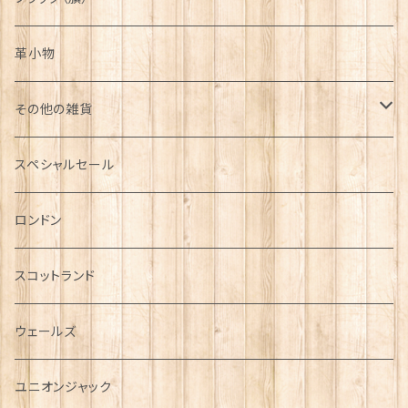
革小物
その他の雑貨
ミニカー
スペシャルセール
チャーム
ロンドン
犬グッズ
スコットランド
傘
ウェールズ
指貫(シンブル)
ユニオンジャック