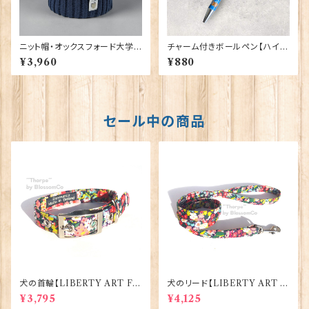
ニット帽・オックスフォード大学
チャーム付きボールペン【ハイラ
【ネイビー】 00216
ンド・カウ】Euro Stick 90394
¥3,960
¥880
セール中の商品
犬の首輪【LIBERTY ART FA
犬のリード【LIBERTY ART F
BRIC=Thorpe】BlossomCo
ABRIC=Thorpe】BlossomC
¥3,795
¥4,125
90295
o 90294