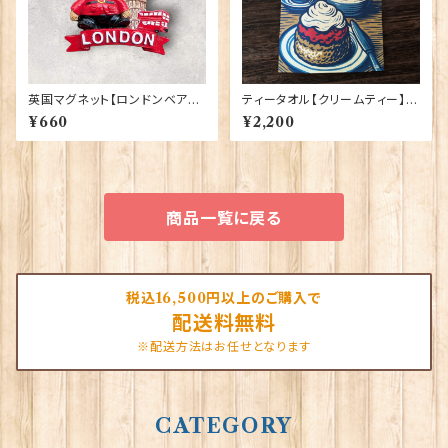
英国マグネット【ロンドンベア】A
ティータオル【クリームティー】El
&S Gifts 90030（RMG-037）
gate Products 50001-X
¥660
¥2,200
商品一覧に戻る
税込16,500円以上のご購入で
配送料無料
※配送方法はお任せとなります
CATEGORY