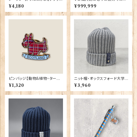
ウォッチ】Glen Appin of Scotl
い✥
¥4,180
¥999,999
and 90347
ピンバッジ【動物&植物=タータ
ニット帽・オックスフォード大学
ンスコティー】Tradition 9004
【グレー】 00217
¥1,320
¥3,960
0-T1130