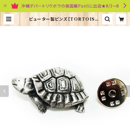
沖縄デパートリウボウの英国展Part1に出店★8/1～8
ピューター製ピンズ【TORTOISE】
David Hinwood 90166-LP135
5 | 英国雑貨専門店ブリティッシュ・ラ
イフ