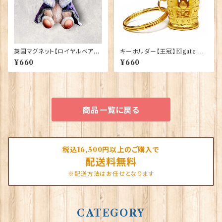
英国マグネット【ロイヤルベア】E
キーホルダー【王冠】Elgate Pr
lgate Products 90030（799
oducts 90021-F（64832）
¥660
¥660
13）
商品一覧に戻る
税込16,500円以上のご購入で
配送料無料
※配送方法はお任せとなります
CATEGORY