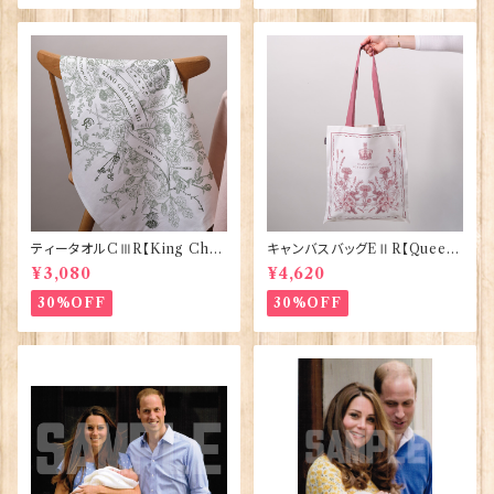
ティータオルCⅢR【King Char
キャンバスバッグEⅡR【Queen
lesⅢ Coronation】Victoria
ElizabethⅡ Commemorativ
¥3,080
¥4,620
Eggs 50129
e】Victoria Eggs 90332
30%OFF
30%OFF