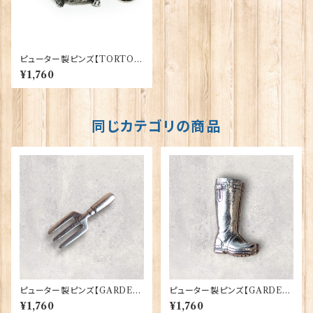
ピューター製ピンズ【TORTOIS
E】David Hinwood 90166-L
¥1,760
P1355
同じカテゴリの商品
ピューター製ピンズ【GARDEN
ピューター製ピンズ【GARDEN
ERS FORK】Cadogan 90166
BOOT】Cadogan 90166-X
¥1,760
¥1,760
-XWTP167
WTP166