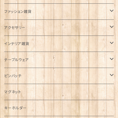
ファッション雑貨
タータンネクタイ
アクセサリー
帽子
ORTAK
インテリア雑貨
キャップ
Tシャツ
ブローチ
インテリア置物
テーブルウェア
ハンチング帽
マフラー
ペンダント
ラブスプーン
ティータオル
ピンバッチ
キャスケット
タータン【Bronte by Moon】
ラブスプーン【SION LLEWELLYN】
サッシュ
チャーム
ファブリック
ペーパーナプキン
ジェネラルデザイン
マグネット
ディアストーカー
タータン【Glencroft】
ラブスプーン【PAUL CURTIS】
乗り物
スカーフ
その他のアクセサリー
ティーコジー
ミリタリー
キーホルダー