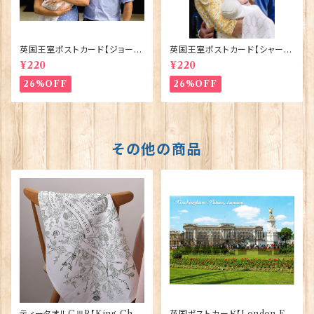
英国王室ポストカード【ジョージ
英国王室ポストカード【シャーロ
王子ご誕生】Pageantry Post
ット王女2】Pageantry Postca
¥220
¥220
card 90183-JEF100
rd 90183-JEF202
26%OFF
26%OFF
その他の商品
ティータオルCⅢR【King Char
英国ポストカード【London E】