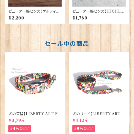
ピューター製ピンズ（ケルティッ
ピューター製ピンズ【HIGHLA
ククロス）【Cadogan】 s-007-
ND COW】Cadogan 90166-
¥2,200
¥1,760
XDHLP0157
XDHLP1855
セール中の商品
犬の首輪【LIBERTY ART FA
犬のリード【LIBERTY ART F
BRIC=Thorpe】BlossomCo
ABRIC=Thorpe】BlossomC
¥3,795
¥4,125
90295
o 90294
54%OFF
50%OFF