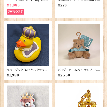
lesⅢ Coronation】Victoria
J.Salmon 90083-042
¥3,080
¥220
Eggs 50129
30%OFF
ラバーダック【ロイヤルクラウン】
バッグチャームベア ケンブリッジ
Elgate Products 90344
大学 Elgate Products 904
¥1,980
¥2,750
28