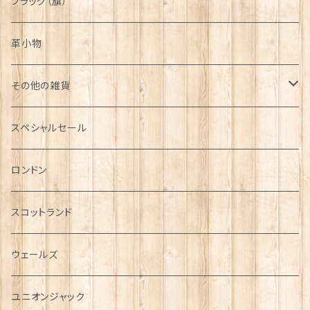
フラッグ（旗）
革小物
その他の雑貨
ミニカー
スペシャルセール
チャーム
ロンドン
犬グッズ
スコットランド
傘
ウェールズ
指貫(シンブル)
ユニオンジャック