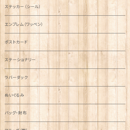
ニット帽
ボタンラップマフラー【Aran Traditions】
動物＆植物
NAVY
ファッションマスク
その他テーブルウェア
ピューター
ステッカー（シール）
国旗＆紋章
AIRFORCE
エンブレム（ワッペン）
音楽＆楽器
ARMY
ポストカード
運動＆人物
ステーショナリー
シンボル
ラバーダック
ぬいぐるみ
バッグ・財布