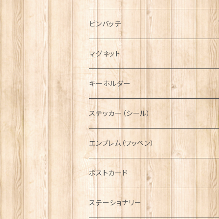
ハンチング帽
マフラー
ペンダント
ラブスプーン
ティータオル
ピンバッチ
キャスケット
タータン【Bronte by Moon】
ラブスプーン【SION LLEWELLYN】
サッシュ
チャーム
ファブリック
ペーパーナプキン
ジェネラルデザイン
マグネット
ディアストーカー
タータン【Glencroft】
ラブスプーン【PAUL CURTIS】
乗り物
スカーフ
その他のアクセサリー
ティーコジー
ミリタリー
キーホルダー
ニット帽
ボタンラップマフラー【Aran Traditions】
動物＆植物
NAVY
ファッションマスク
その他テーブルウェア
ピューター
ステッカー（シール）
国旗＆紋章
AIRFORCE
エンブレム（ワッペン）
音楽＆楽器
ARMY
ポストカード
運動＆人物
ステーショナリー