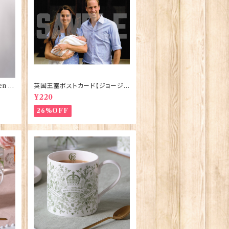
n El
英国王室ポストカード【ジョージ
ve】
王子ご誕生】Pageantry Postca
¥220
rd 90183-JEF100
26%OFF