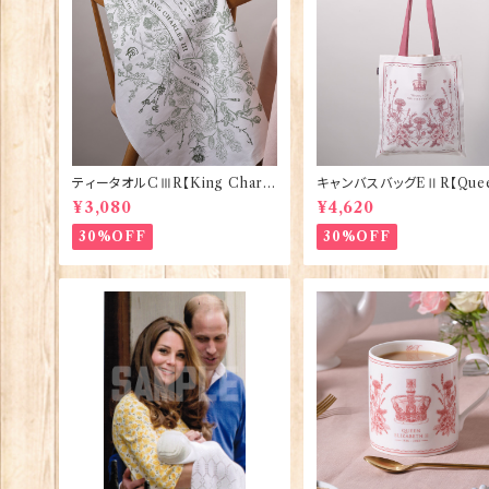
ティータオルCⅢR【King Charle
キャンバスバッグEⅡR【Quee
sⅢ Coronation】Victoria Egg
izabethⅡ Commemorati
¥3,080
¥4,620
s 50129
Victoria Eggs 90332
30%OFF
30%OFF