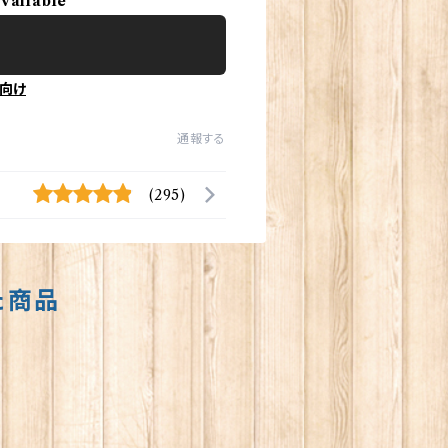
available
向け
通報する
(295)
た商品