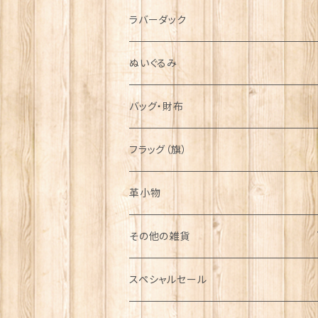
シンボル
ラバーダック
ぬいぐるみ
バッグ・財布
フラッグ（旗）
革小物
その他の雑貨
ミニカー
スペシャルセール