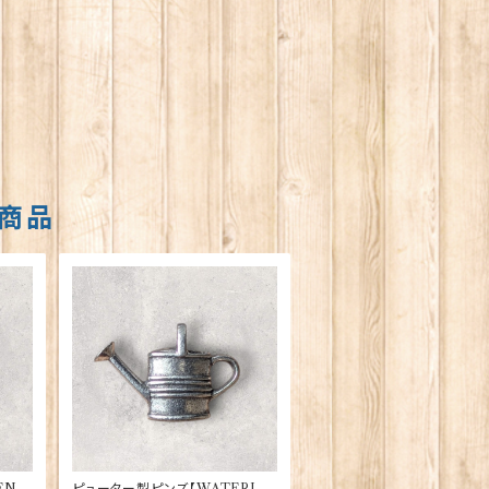
商品
N B
ピューター製ピンズ【WATERIN