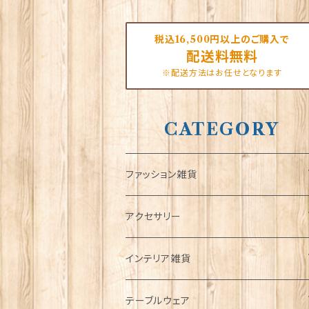
税込16,500円以上のご購入で
配送料無料
※配送方法はお任せとなります
CATEGORY
ファッション雑貨
タータンネクタイ
アクセサリー
帽子
ORTAK
インテリア雑貨
キャップ
Tシャツ
ブローチ
インテリア置物
テーブルウェア