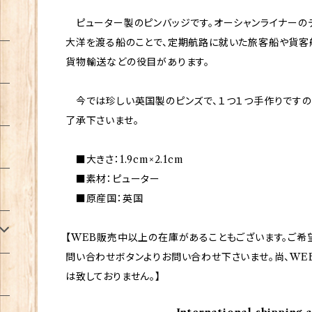
ピューター製のピンバッジです。オーシャンライナーのデ
大洋を渡る船のことで、定期航路に就いた旅客船や貨客
貨物輸送などの役目があります。
今では珍しい英国製のピンズで、１つ１つ手作りですの
了承下さいませ。
■大きさ：1.9cm×2.1cm
■素材：ピューター
■原産国：英国
【WEB販売中以上の在庫があることもございます。ご希
問い合わせボタンよりお問い合わせ下さいませ。尚、WE
は致しておりません。】