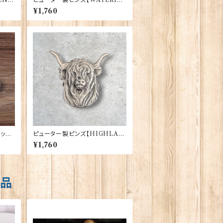
XWT
G CAN】Cadogan 90166-XW
¥1,760
TP165
ィック
ピューター製ピンズ【HIGHLAN
-XD
D COW】Cadogan 90166-XD
¥1,760
HLP1855
商品