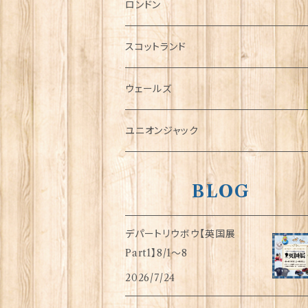
チャーム
ロンドン
犬グッズ
スコットランド
傘
ウェールズ
指貫(シンブル)
ユニオンジャック
BLOG
デパートリウボウ【英国展
Part1】8/1〜8
2026/7/24