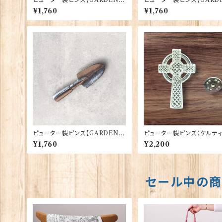
RS FORK】Cadogan 90166-X
OOT】Cadogan 90166-
¥1,760
¥1,760
WTP167
P166
ピューター製ピンズ【GARDEN T
ピューター製ピンズ（ケルテ
ROWEL】Cadogan 90166-X
クロス）【Cadogan】 s-007
¥1,760
¥2,200
WTP164
HLP0157
セール中の