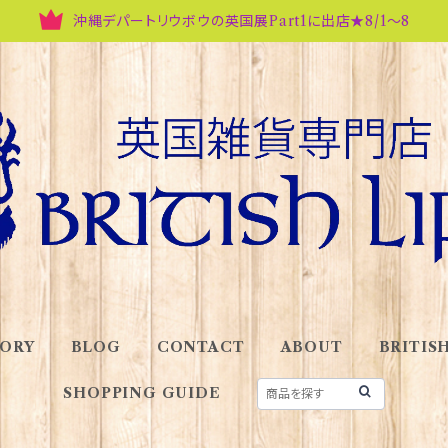
沖縄デパートリウボウの英国展Part1に出店★8/1～8
ORY
BLOG
CONTACT
ABOUT
BRITISH
SHOPPING GUIDE