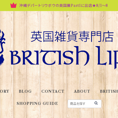
沖縄デパートリウボウの英国展Part1に出店★8/1～8
ORY
BLOG
CONTACT
ABOUT
BRITISH
SHOPPING GUIDE