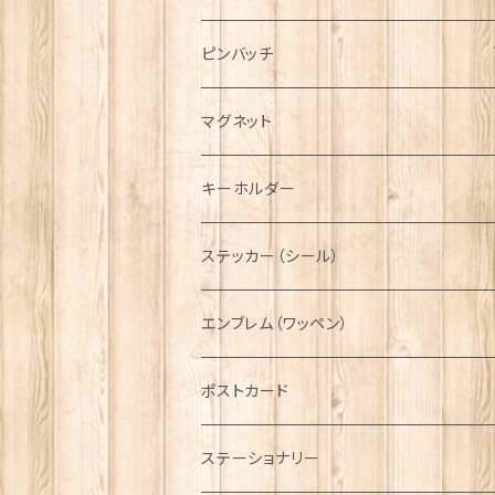
ハンチング帽
マフラー
ペンダント
ラブスプーン
ティータオル
ピンバッチ
キャスケット
タータン【Bronte by Moon】
ラブスプーン【SION LLEWELLYN】
サッシュ
チャーム
ファブリック
ペーパーナプキン
ジェネラルデザイン
マグネット
ディアストーカー
タータン【Glencroft】
ラブスプーン【PAUL CURTIS】
乗り物
スカーフ
その他のアクセサリー
ティーコジー
ミリタリー
キーホルダー
ニット帽
ボタンラップマフラー【Aran Traditions】
動物＆植物
NAVY
ファッションマスク
その他テーブルウェア
ピューター
ステッカー（シール）
国旗＆紋章
AIRFORCE
エンブレム（ワッペン）
音楽＆楽器
ARMY
ポストカード
運動＆人物
ステーショナリー