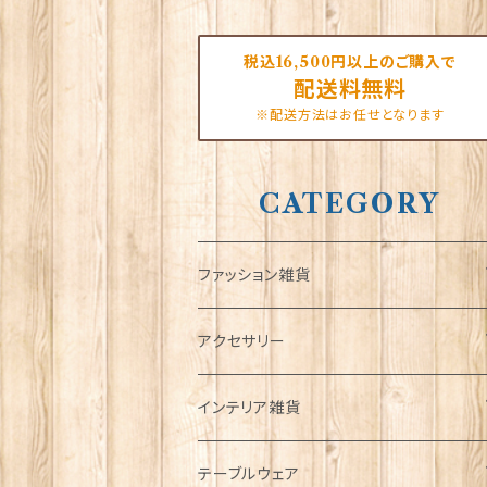
税込16,500円以上のご購入で
配送料無料
※配送方法はお任せとなります
CATEGORY
ファッション雑貨
タータンネクタイ
アクセサリー
帽子
ORTAK
インテリア雑貨
キャップ
Tシャツ
ブローチ
インテリア置物
テーブルウェア