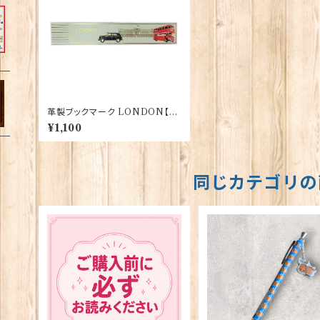
革製ブックマーク LONDON【ク
リーム】R.C.Brady 90171-CRE
¥1,100
AM
同じカテゴリの