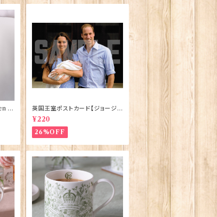
n El
英国王室ポストカード【ジョージ
ve】
王子ご誕生】Pageantry Postca
¥220
rd 90183-JEF100
26%OFF