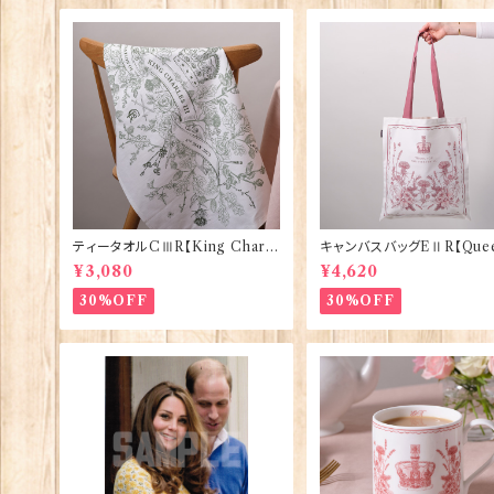
ティータオルCⅢR【King Charle
キャンバスバッグEⅡR【Quee
sⅢ Coronation】Victoria Egg
izabethⅡ Commemorati
¥3,080
¥4,620
s 50129
Victoria Eggs 90332
30%OFF
30%OFF