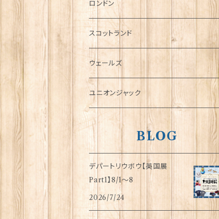
チャーム
ロンドン
犬グッズ
スコットランド
傘
ウェールズ
指貫(シンブル)
ユニオンジャック
BLOG
デパートリウボウ【英国展
Part1】8/1〜8
2026/7/24