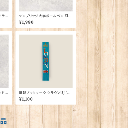
イラン
ケンブリッジ大学ボールペン Elg
4
ate Products 90415（73399）
¥1,980
ンドン
革製ブックマーク クラウンUJ【タ
ーコイズ】R.C.Brady 90382-T
¥1,100
urqoise
商品