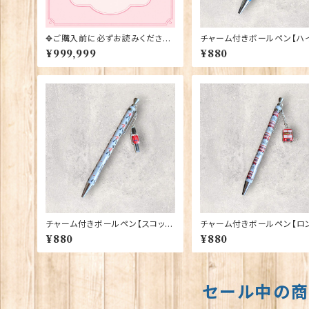
✥ご購入前に必ずお読みください
チャーム付きボールペン【ハ
✥
ド・カウ】Euro Stick 9039
¥999,999
¥880
チャーム付きボールペン【スコッツ
チャーム付きボールペン【ロ
ガーズ】Euro Stick 90395
バス】Euro Stick 90393
¥880
¥880
セール中の