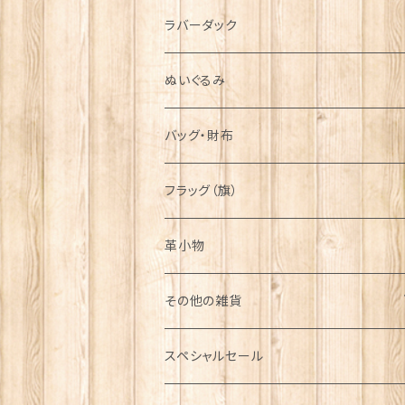
シンボル
ラバーダック
ぬいぐるみ
バッグ・財布
フラッグ（旗）
革小物
その他の雑貨
ミニカー
スペシャルセール