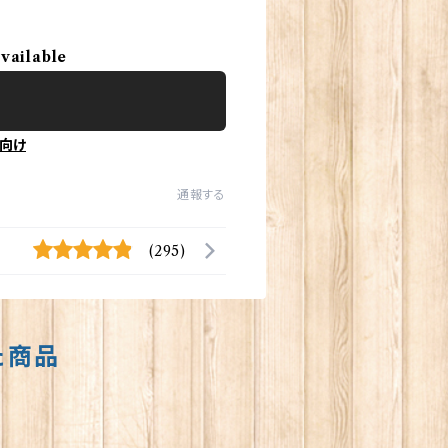
available
向け
通報する
(295)
た商品