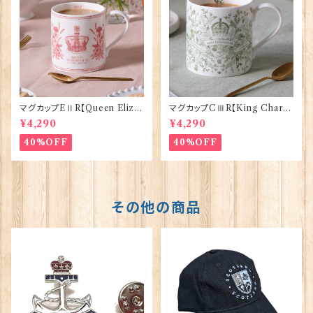
マグカップEⅡR【Queen Eliza
マグカップCⅢR【King Charle
bethⅡ Commemorative】Vi
sⅢ Coronation】Victoria E
¥4,290
¥4,290
ctoria Eggs 50126
ggs 50127
40%OFF
40%OFF
その他の商品