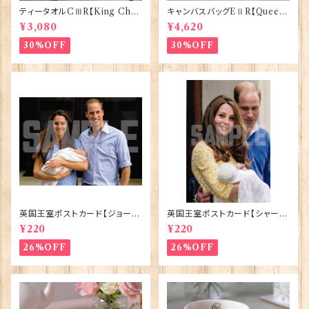
ティータオルCⅢR【King Char
キャンバスバッグEⅡR【Queen
lesⅢ Coronation】Victoria
ElizabethⅡ Commemorativ
¥3,080
¥4,620
Eggs 50129
e】Victoria Eggs 90332
30%OFF
30%OFF
英国王室ポストカード【ジョージ
英国王室ポストカード【シャーロ
王子ご誕生】Pageantry Post
ット王女2】Pageantry Postca
¥220
¥220
card 90183-JEF100
rd 90183-JEF202
26%OFF
26%OFF