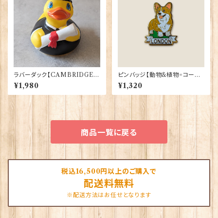
ラバーダック【CAMBRIDGE
ピンバッジ【動物&植物=コーギ
Uni.卒業生】Elgate Products
ーロンドン】Tradition 90040
¥1,980
¥1,320
90365
-T1335
商品一覧に戻る
税込16,500円以上のご購入で
配送料無料
※配送方法はお任せとなります