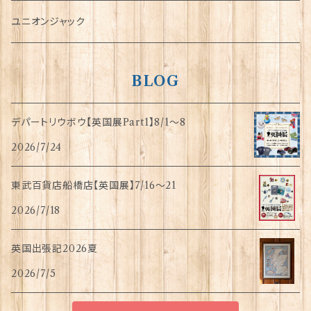
指貫(シンブル)
ユニオンジャック
BLOG
デパートリウボウ【英国展Part1】8/1〜8
2026/7/24
東武百貨店船橋店【英国展】7/16～21
2026/7/18
英国出張記2026夏
2026/7/5