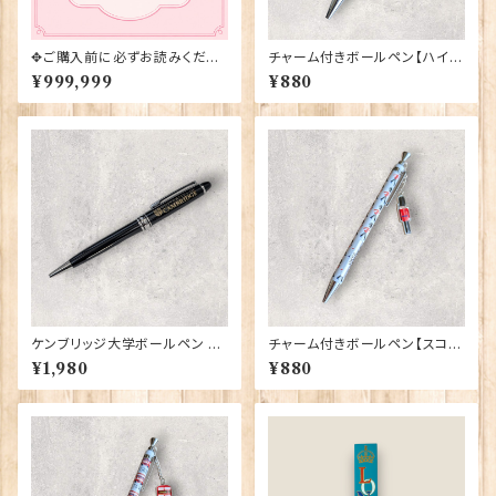
✥ご購入前に必ずお読みくださ
チャーム付きボールペン【ハイラ
い✥
ンド・カウ】Euro Stick 90394
¥999,999
¥880
ケンブリッジ大学ボールペン El
チャーム付きボールペン【スコッ
gate Products 90415（7339
ツガーズ】Euro Stick 90395
¥1,980
¥880
9）