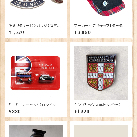
英ミリタリーピンバッジ【海軍=C
マーカー付きキャップ【タータン】
rown & Anchor】Tradition
00198
¥1,320
¥3,850
90043-M002
ミニミニカーセット（ロンドンバ
ケンブリッジ大学ピンバッジ El
ス＆ブラックキャブ） Elgate Pr
gate Products 90416
¥880
¥1,320
oducts 90322