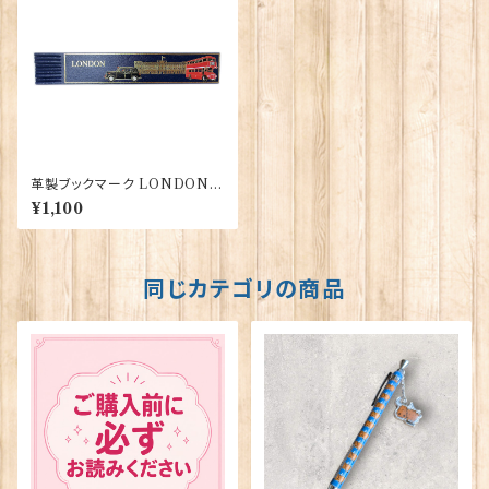
革製ブックマーク LONDON
【ブルー】R.C.Brady 90171-B
¥1,100
LUE
同じカテゴリの商品