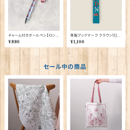
チャーム付きボールペン【ロンド
革製ブックマーク クラウンUJ
ンバス】Euro Stick 90393
【ターコイズ】R.C.Brady 9038
¥880
¥1,100
2-Turqoise
セール中の商品