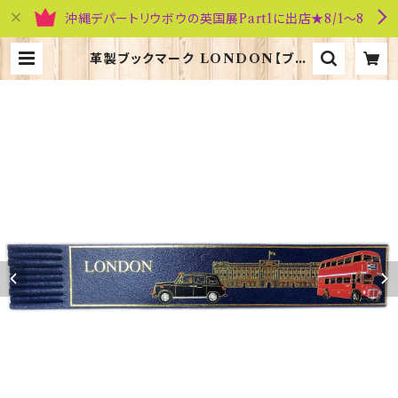
沖縄デパートリウボウの英国展Part1に出店★8/1～8
革製ブックマーク LONDON【ブル
ー】R.C.Brady 90171-BLUE | 英
国雑貨専門店ブリティッシュ・ライフ