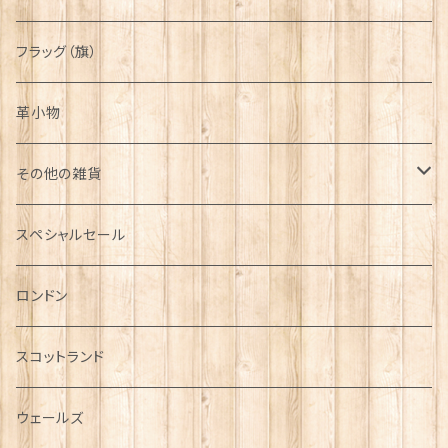
フラッグ（旗）
革小物
その他の雑貨
ミニカー
スペシャルセール
チャーム
ロンドン
犬グッズ
スコットランド
傘
ウェールズ