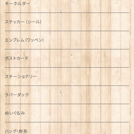
タータン【Glencroft】
ラブスプーン【PAUL CURTIS】
乗り物
スカーフ
その他のアクセサリー
ティーコジー
ミリタリー
キーホルダー
ニット帽
ボタンラップマフラー【Aran Traditions】
動物＆植物
NAVY
ファッションマスク
その他テーブルウェア
ピューター
ステッカー（シール）
国旗＆紋章
AIRFORCE
エンブレム（ワッペン）
音楽＆楽器
ARMY
ポストカード
運動＆人物
ステーショナリー
シンボル
ラバーダック
ぬいぐるみ
バッグ・財布