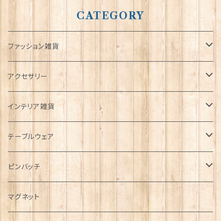
CATEGORY
ファッション雑貨
タータンネクタイ
アクセサリー
帽子
ORTAK
インテリア雑貨
キャップ
Tシャツ
ブローチ
インテリア置物
テーブルウェア
ハンチング帽
マフラー
ペンダント
ラブスプーン
ティータオル
ピンバッチ
キャスケット
タータン【Bronte by Moon】
ラブスプーン【SION LLEWELLYN】
サッシュ
チャーム
ファブリック
ペーパーナプキン
ジェネラルデザイン
マグネット
ディアストーカー