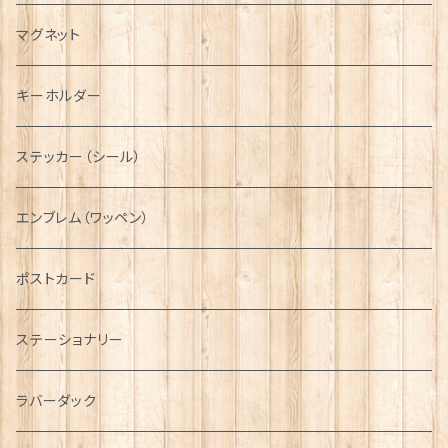
キャスケット
タータン【Bronte by Moon】
ラブスプーン【SION LLEWELLYN】
サッシュ
チャーム
ファブリック
ペーパーナプキン
ジェネラルデザイン
マグネット
ディアストーカー
タータン【Glencroft】
ラブスプーン【PAUL CURTIS】
乗り物
スカーフ
その他のアクセサリー
ティーコジー
ミリタリー
キーホルダー
ニット帽
ボタンラップマフラー【Aran Traditions】
動物＆植物
NAVY
ファッションマスク
その他テーブルウェア
ピューター
ステッカー（シール）
国旗＆紋章
AIRFORCE
エンブレム（ワッペン）
音楽＆楽器
ARMY
ポストカード
運動＆人物
ステーショナリー
シンボル
ラバーダック