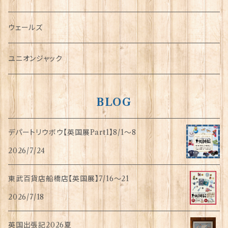
傘
ウェールズ
指貫(シンブル)
ユニオンジャック
BLOG
デパートリウボウ【英国展Part1】8/1〜8
2026/7/24
東武百貨店船橋店【英国展】7/16～21
2026/7/18
英国出張記2026夏