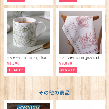
マグカップCⅢR【King Charle
ティータオルEⅡR【Queen Eliz
sⅢ Coronation】Victoria E
abethⅡ Commemorative】V
¥4,290
¥3,080
ggs 50127
ictoria Eggs 50128
40%OFF
30%OFF
その他の商品