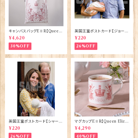
キャンバスバッグEⅡR【Queen
英国王室ポストカード【ジョージ
ElizabethⅡ Commemorativ
王子ご誕生】Pageantry Post
¥4,620
¥220
e】Victoria Eggs 90332
card 90183-JEF100
30%OFF
26%OFF
英国王室ポストカード【シャーロ
マグカップEⅡR【Queen Eliza
ット王女2】Pageantry Postca
bethⅡ Commemorative】Vi
¥220
¥4,290
rd 90183-JEF202
ctoria Eggs 50126
26%OFF
40%OFF