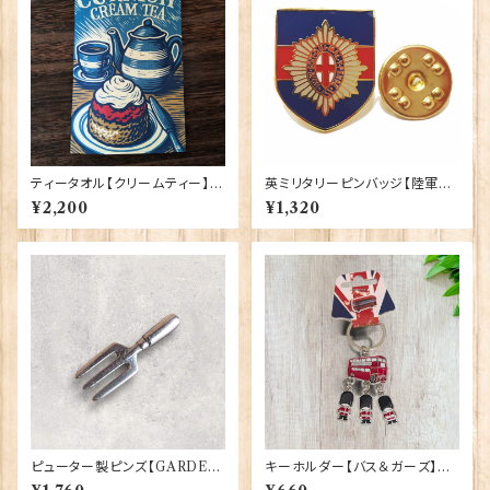
ティータオル【クリームティー】El
英ミリタリーピンバッジ【陸軍=C
gate Products 50001-X
oldstream Guards】Traditio
¥2,200
¥1,320
n 90043-M030
ピューター製ピンズ【GARDEN
キーホルダー【バス＆ガーズ】A&
ERS FORK】Cadogan 90166
S Gift 90425