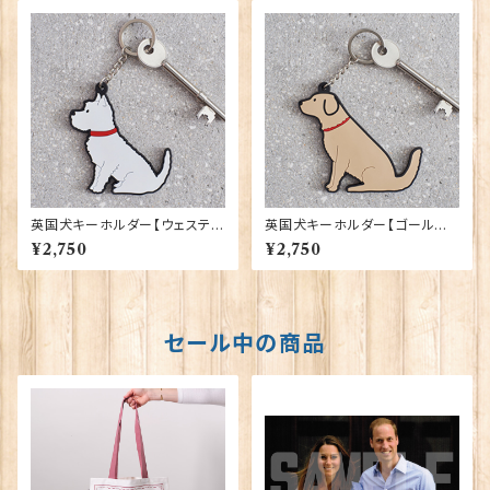
ERRIER
英国犬キーホルダー【ウェステ
英国犬キーホルダー【ゴールデ
ィ】 Sweet William 90409-
ン・レトリバー】 Sweet Willia
¥2,750
¥2,750
WESTIE
m 90409-GOLDEN RETRI
EVER
セール中の商品