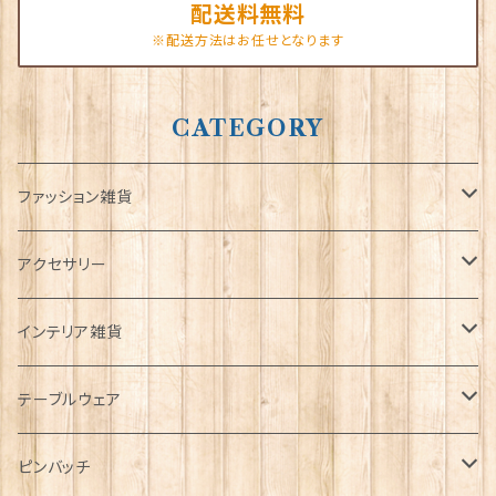
配送料無料
※配送方法はお任せとなります
CATEGORY
ファッション雑貨
タータンネクタイ
アクセサリー
帽子
ORTAK
インテリア雑貨
キャップ
Tシャツ
ブローチ
インテリア置物
テーブルウェア
ハンチング帽
マフラー
ペンダント
ラブスプーン
ティータオル
ピンバッチ