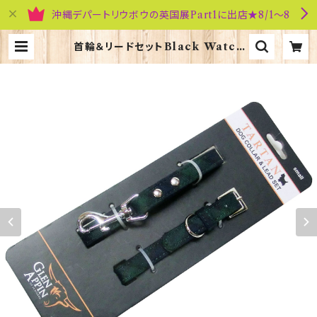
沖縄デパートリウボウの英国展Part1に出店★8/1～8
首輪＆リードセットBlack Watch
【Ｓ】Glen Appin of Scotland 9
0237 | 英国雑貨専門店ブリティッシ
ュ・ライフ