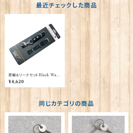
最近チェックした商品
首輪＆リードセットBlack Watc
h【Ｓ】Glen Appin of Scotlan
¥4,620
d 90237
同じカテゴリの商品