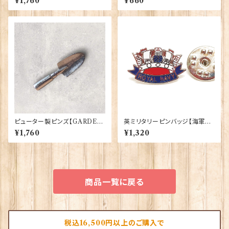
¥1,760
¥660
-XWTP167
ピューター製ピンズ【GARDEN
英ミリタリーピンバッジ【海軍=
TROWEL】Cadogan 90166-
Navy Crown】Tradition 90
¥1,760
¥1,320
XWTP164
043-M004
商品一覧に戻る
税込16,500円以上のご購入で