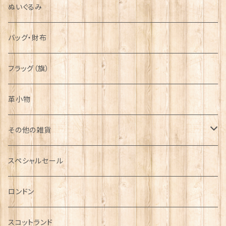
ぬいぐるみ
バッグ・財布
フラッグ（旗）
革小物
その他の雑貨
ミニカー
スペシャルセール
チャーム
ロンドン
犬グッズ
スコットランド