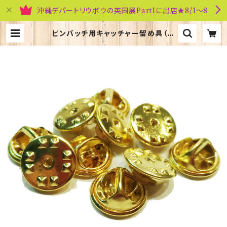
沖縄デパートリウボウの英国展Part1に出店★8/1～8
ピンバッチ用キャッチャー留め具（バ
タフライ式）金色10個セット P-000_
G10 | 英国雑貨専門店ブリティッシ
ュ・ライフ