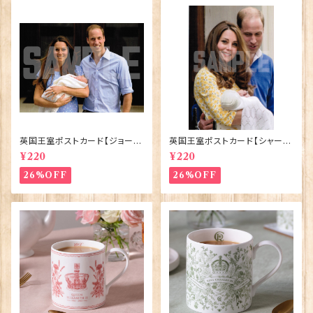
英国王室ポストカード【ジョージ
英国王室ポストカード【シャーロ
王子ご誕生】Pageantry Post
ット王女2】Pageantry Postca
¥220
¥220
card 90183-JEF100
rd 90183-JEF202
26%OFF
26%OFF