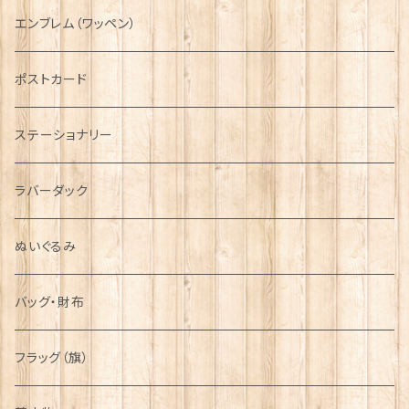
国旗＆紋章
AIRFORCE
エンブレム（ワッペン）
音楽＆楽器
ARMY
ポストカード
運動＆人物
ステーショナリー
シンボル
ラバーダック
ぬいぐるみ
バッグ・財布
フラッグ（旗）