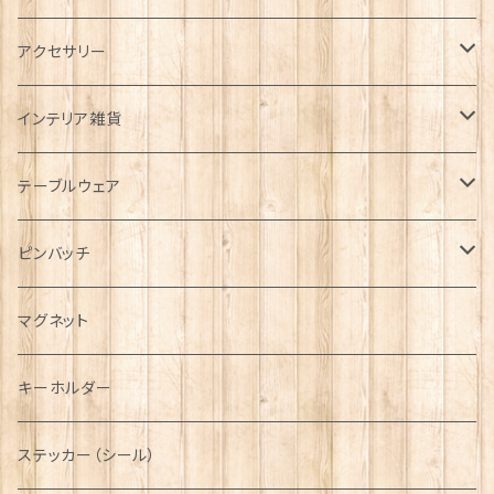
タータンネクタイ
アクセサリー
帽子
ORTAK
インテリア雑貨
キャップ
Tシャツ
ブローチ
インテリア置物
テーブルウェア
ハンチング帽
マフラー
ペンダント
ラブスプーン
ティータオル
ピンバッチ
キャスケット
タータン【Bronte by Moon】
ラブスプーン【SION LLEWELLYN】
サッシュ
チャーム
ファブリック
ペーパーナプキン
ジェネラルデザイン
マグネット
ディアストーカー
タータン【Glencroft】
ラブスプーン【PAUL CURTIS】
乗り物
スカーフ
その他のアクセサリー
ティーコジー
ミリタリー
キーホルダー
ニット帽
ボタンラップマフラー【Aran Traditions】
動物＆植物
NAVY
ファッションマスク
その他テーブルウェア
ピューター
ステッカー（シール）