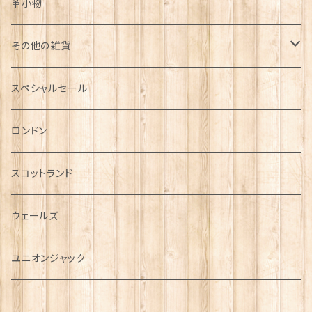
革小物
その他の雑貨
ミニカー
スペシャルセール
チャーム
ロンドン
犬グッズ
スコットランド
傘
ウェールズ
指貫(シンブル)
ユニオンジャック