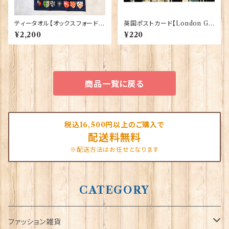
ティータオル【オックスフォード大
英国ポストカード【London G】
学紋章】Elgate Products 50
J.Salmon 90083-045
¥2,200
¥220
001-K
商品一覧に戻る
税込16,500円以上のご購入で
配送料無料
※配送方法はお任せとなります
CATEGORY
ファッション雑貨