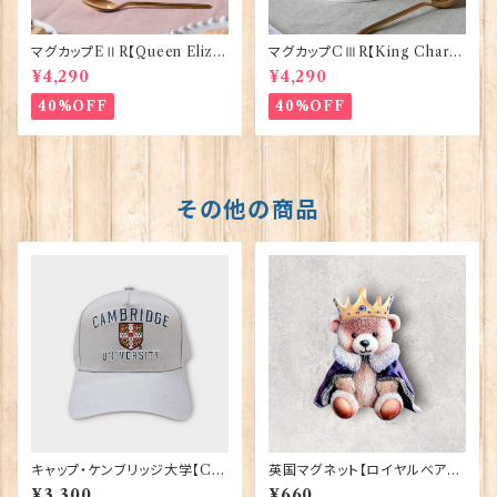
マグカップEⅡR【Queen Eliza
マグカップCⅢR【King Charle
bethⅡ Commemorative】Vi
sⅢ Coronation】Victoria E
¥4,290
¥4,290
ctoria Eggs 50126
ggs 50127
40%OFF
40%OFF
その他の商品
キャップ・ケンブリッジ大学【Ca
英国マグネット【ロイヤルベア】E
mbridge Univ.】00215
lgate Products 90030（799
¥3,300
¥660