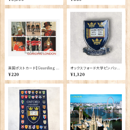
13）
英国ポストカード【Guarding L
オックスフォード大学ピンバッ
ondon】Jadges 90339-04
ジ Elgate Products 90404
¥220
¥1,320