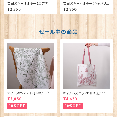
英国犬キーホルダー【エアデー
英国犬キーホルダー【キャバリ
ルテリア／ウェルシュテリア】 S
ア】 Sweet William 90409-
¥2,750
¥2,750
weet William 90409-AIRE
CAVALIER
DALE TERRIER/WELSH T
ERRIER
セール中の商品
ティータオルCⅢR【King Char
キャンバスバッグEⅡR【Queen
lesⅢ Coronation】Victoria
ElizabethⅡ Commemorativ
¥3,080
¥4,620
Eggs 50129
e】Victoria Eggs 90332
30%OFF
30%OFF