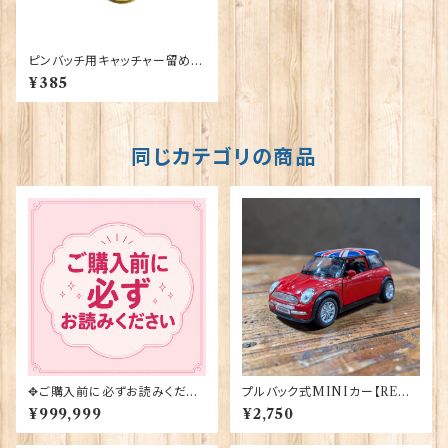
ピンバッチ用キャッチャー留め具
（バタフライ式）金色10個セット
¥385
P-000_G10
同じカテゴリの商品
✥ご購入前に必ずお読みくださ
プルバック式MINIカー【RED】
い✥
A＆W Gifts 40175（22-11）
¥999,999
¥2,750