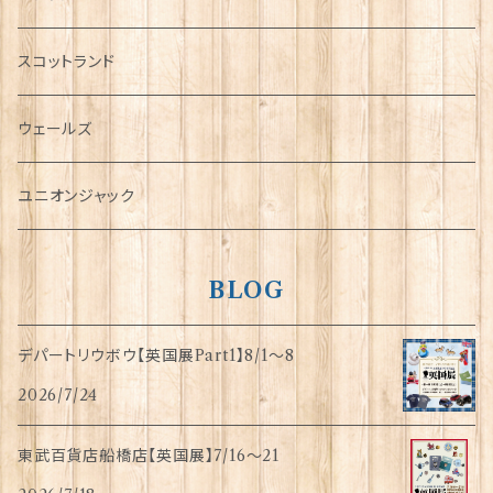
犬グッズ
スコットランド
傘
ウェールズ
指貫(シンブル)
ユニオンジャック
BLOG
デパートリウボウ【英国展Part1】8/1〜8
2026/7/24
東武百貨店船橋店【英国展】7/16～21