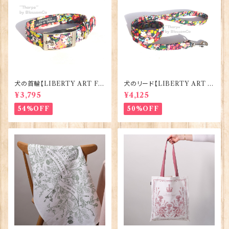
犬の首輪【LIBERTY ART FA
犬のリード【LIBERTY ART F
BRIC=Thorpe】BlossomCo
ABRIC=Thorpe】BlossomC
¥3,795
¥4,125
90295
o 90294
54%OFF
50%OFF