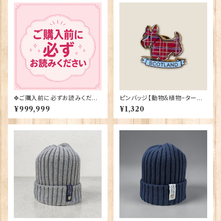
✥ご購入前に必ずお読みくださ
ピンバッジ【動物&植物=タータ
い✥
ンスコティー】Tradition 9004
¥999,999
¥1,320
0-T1130