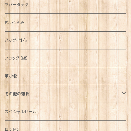
ラバーダック
ぬいぐるみ
バッグ・財布
フラッグ（旗）
革小物
その他の雑貨
ミニカー
スペシャルセール
チャーム
ロンドン