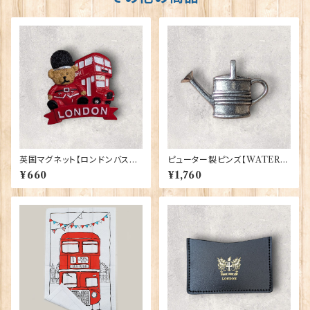
英国マグネット【ロンドンバスベ
ピューター製ピンズ【WATERI
ア】A&S Gifts 90030
NG CAN】Cadogan 90166-
¥660
¥1,760
XWTP165