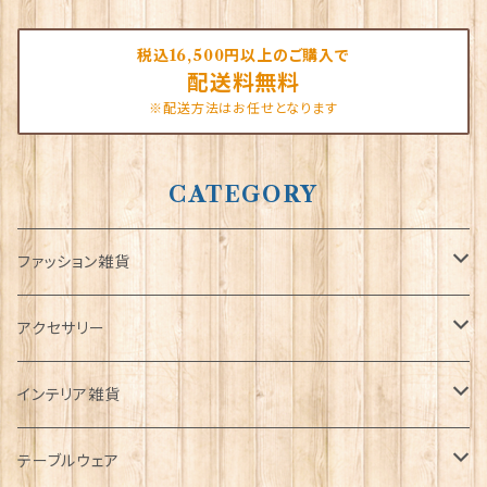
税込16,500円以上のご購入で
配送料無料
※配送方法はお任せとなります
CATEGORY
ファッション雑貨
タータンネクタイ
アクセサリー
帽子
ORTAK
インテリア雑貨
キャップ
Tシャツ
ブローチ
インテリア置物
テーブルウェア