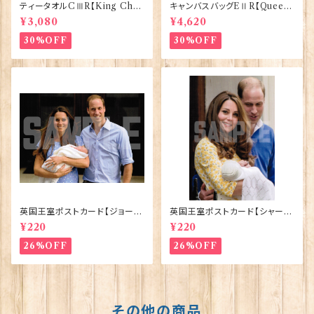
ティータオルCⅢR【King Char
キャンバスバッグEⅡR【Queen
lesⅢ Coronation】Victoria
ElizabethⅡ Commemorativ
¥3,080
¥4,620
Eggs 50129
e】Victoria Eggs 90332
30%OFF
30%OFF
英国王室ポストカード【ジョージ
英国王室ポストカード【シャーロ
王子ご誕生】Pageantry Post
ット王女2】Pageantry Postca
¥220
¥220
card 90183-JEF100
rd 90183-JEF202
26%OFF
26%OFF
その他の商品