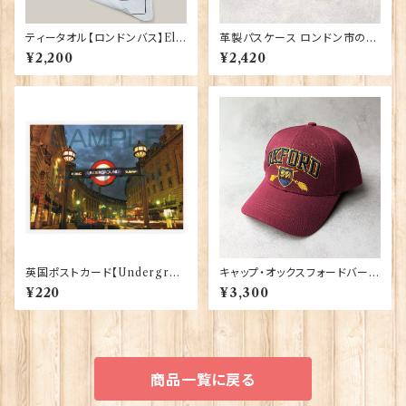
ティータオル【ロンドンバス】Elg
革製パスケース ロンドン市の紋
ate Products 50001-S（702
章入り【Black】R.C.Brady 90
¥2,200
¥2,420
71）
381-Black
英国ポストカード【Undergrou
キャップ・オックスフォードバーガ
nd - London】Jadges 90339
ンディ 00189
¥220
¥3,300
-09
商品一覧に戻る