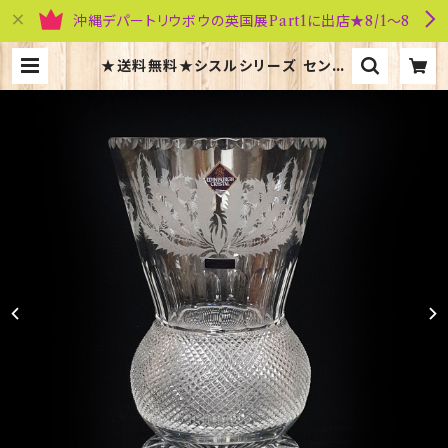
沖縄デパートリウボウの英国展Part1に出店★8/1～8
★送料無料★シスルシリーズ センタ
ーヴァース【花瓶】Edinburgh Cry
stal s-063 | 英国雑貨専門店ブリテ
ィッシュ・ライフ