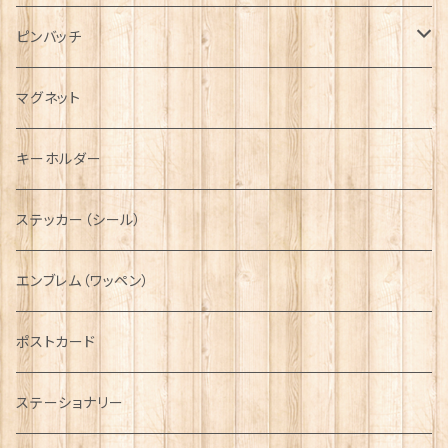
ハンチング帽
マフラー
ペンダント
ラブスプーン
ティータオル
ピンバッチ
キャスケット
タータン【Bronte by Moon】
ラブスプーン【SION LLEWELLYN】
サッシュ
チャーム
ファブリック
ペーパーナプキン
ジェネラルデザイン
マグネット
ディアストーカー
タータン【Glencroft】
ラブスプーン【PAUL CURTIS】
乗り物
スカーフ
その他のアクセサリー
ティーコジー
ミリタリー
キーホルダー
ニット帽
ボタンラップマフラー【Aran Traditions】
動物＆植物
NAVY
ファッションマスク
その他テーブルウェア
ピューター
ステッカー（シール）
国旗＆紋章
AIRFORCE
エンブレム（ワッペン）
音楽＆楽器
ARMY
ポストカード
運動＆人物
ステーショナリー
シンボル