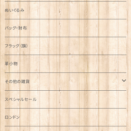
ぬいぐるみ
バッグ・財布
フラッグ（旗）
革小物
その他の雑貨
ミニカー
スペシャルセール
チャーム
ロンドン