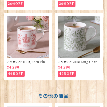
26%OFF
26%OFF
マグカップEⅡR【Queen Eliza
マグカップCⅢR【King Charle
bethⅡ Commemorative】Vi
sⅢ Coronation】Victoria E
¥4,290
¥4,290
ctoria Eggs 50126
ggs 50127
40%OFF
40%OFF
その他の商品