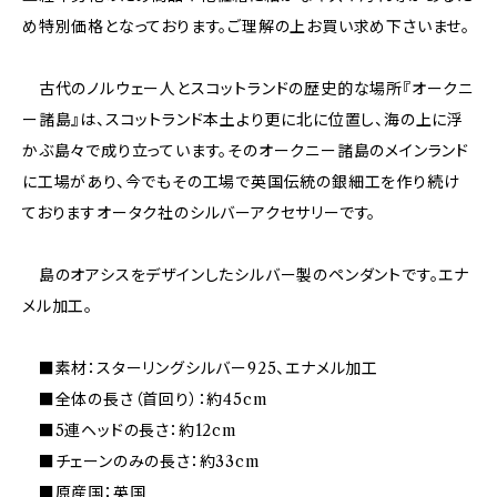
め特別価格となっております。ご理解の上お買い求め下さいませ。
古代のノルウェー人とスコットランドの歴史的な場所『オークニ
ー諸島』は、スコットランド本土より更に北に位置し、海の上に浮
かぶ島々で成り立っています。そのオークニー諸島のメインランド
に工場があり、今でもその工場で英国伝統の銀細工を作り続け
ておりますオータク社のシルバーアクセサリーです。
島のオアシスをデザインしたシルバー製のペンダントです。エナ
メル加工。
■素材：スターリングシルバー925、エナメル加工
■全体の長さ（首回り）：約45cm
■5連ヘッドの長さ：約12cm
■チェーンのみの長さ：約33cm
■原産国：英国