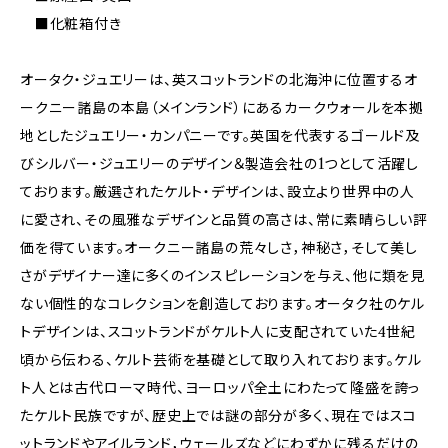
■化粧箱付き
オータク・ジュエリーは、英スコットランドの北海沖に位置するオ
ークニー諸島の本島（メインランド）にあるカークウォールを本拠
地としたジュエリー・カンパニーです。英国を代表するゴールド及
びシルバー・ジュエリーのデザイン＆製造会社の1つとして活躍し
ております。厳選されたケルト・デザインは、設立より世界中の人
に愛され、その風雅なデザインと品質の高さは、常に素晴らしい評
価を得ています。オークニー諸島の荒々しさ，神秘さ，そして美し
さがデザイナー達に多くのインスピレーションを与え、他に類を見
ない個性的なコレクションを創造しております。オータク社のケル
トデザインは、スコットランドがケルト人に支配されていた4世紀
頃から伝わる、ケルト芸術を基礎として取り入れております。ケル
ト人とは古代ローマ時代、ヨーロッパ全土にわたって隆盛を誇っ
たケルト民族ですが、歴史上では謎の部分が多く、現在ではスコ
ットランドやアイルランド，ウェールズなどにわずかに残るだけの