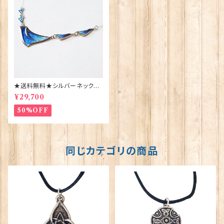
★送料無料★シルバーネックレ
スoasis5（EN104）ORTAK 70
¥29,700
141
50%OFF
同じカテゴリの商品