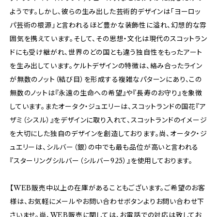
ようです。しかし、彼らの生み出した芸術的デザインは「ヨーロッ
パ芸術の根源」と言われるほど豊かな装飾性に溢れ、幻想的な雰
囲気を携えています。そして、その思想・文化は現代のスコットラン
ドにも受け継がれ、世界のどの国とも違う独自性をもったアート
を生み出しています。ケルトデザインの特徴は、絡み合ったライン
が無数のノット（結び目）を形成する複雑なパターンにあり、この
無数のノットは『永遠の生命への希望』や『長寿のお守り』を象徴
しています。またオータク・ジュエリーは、スコットランドの国花『ア
ザミ（シスル）』をデザインに取り入れて、スコットランドのイメージ
を大切にした独自のデザインを創造しております。尚、オータク・ジ
ュエリーは、シルバー（銀）の中でも最も品位が高いと言われる
『スターリングシルバー（シルバー925）』を使用しております。
【WEB販売中以上の在庫があることもございます。ご希望のお客
様は、お気軽にメールやお問い合わせボタンよりお問い合わせ下
さいませ。尚、WEB販売に関しては、お電話での対応は致してお