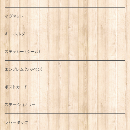
キャスケット
タータン【Bronte by Moon】
ラブスプーン【SION LLEWELLYN】
サッシュ
チャーム
ファブリック
ペーパーナプキン
ジェネラルデザイン
マグネット
ディアストーカー
タータン【Glencroft】
ラブスプーン【PAUL CURTIS】
乗り物
スカーフ
その他のアクセサリー
ティーコジー
ミリタリー
キーホルダー
ニット帽
ボタンラップマフラー【Aran Traditions】
動物＆植物
NAVY
ファッションマスク
その他テーブルウェア
ピューター
ステッカー（シール）
国旗＆紋章
AIRFORCE
エンブレム（ワッペン）
音楽＆楽器
ARMY
ポストカード
運動＆人物
ステーショナリー
シンボル
ラバーダック