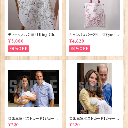
ティータオルCⅢR【King Char
キャンバスバッグEⅡR【Queen
lesⅢ Coronation】Victoria
ElizabethⅡ Commemorativ
¥3,080
¥4,620
Eggs 50129
e】Victoria Eggs 90332
30%OFF
30%OFF
英国王室ポストカード【ジョージ
英国王室ポストカード【シャーロ
王子ご誕生】Pageantry Post
ット王女2】Pageantry Postca
¥220
¥220
card 90183-JEF100
rd 90183-JEF202