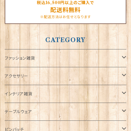
税込16,500円以上のご購入で
配送料無料
※配送方法はお任せとなります
CATEGORY
ファッション雑貨
タータンネクタイ
アクセサリー
帽子
ORTAK
インテリア雑貨
キャップ
Tシャツ
ブローチ
インテリア置物
テーブルウェア
ハンチング帽
マフラー
ペンダント
ラブスプーン
ティータオル
ピンバッチ