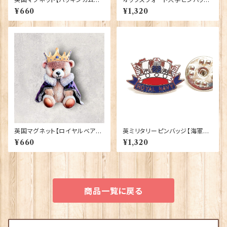
殿】Elgate Products 90030
ジ Elgate Products 90404
¥660
¥1,320
（13652）
英国マグネット【ロイヤルベア】E
英ミリタリーピンバッジ【海軍=
lgate Products 90030（799
Navy Crown】Tradition 90
¥660
¥1,320
13）
043-M004
商品一覧に戻る