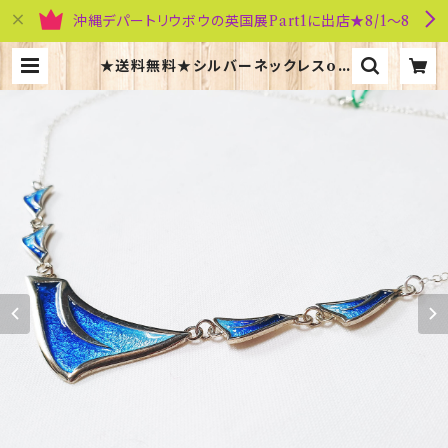
沖縄デパートリウボウの英国展Part1に出店★8/1～8
★送料無料★シルバーネックレスoa
sis5（EN104）ORTAK 70141 | 英
国雑貨専門店ブリティッシュ・ライフ