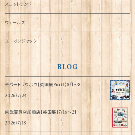
犬グッズ
スコットランド
傘
ウェールズ
指貫(シンブル)
ユニオンジャック
BLOG
デパートリウボウ【英国展Part1】8/1〜8
2026/7/24
東武百貨店船橋店【英国展】7/16～21
2026/7/18