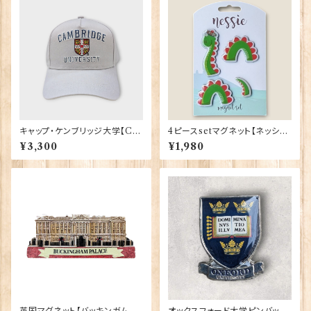
キャップ・ケンブリッジ大学【Ca
4ピースsetマグネット【ネッシ
mbridge Univ.】00215
ー】 Eurostick 90407-Nes
¥3,300
¥1,980
sie
英国マグネット【バッキンガム宮
オックスフォード大学ピンバッ