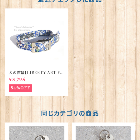
犬の首輪【LIBERTY ART FA
BRIC=Junes Meadow】Blos
¥3,795
somCo 90292
54%OFF
同じカテゴリの商品