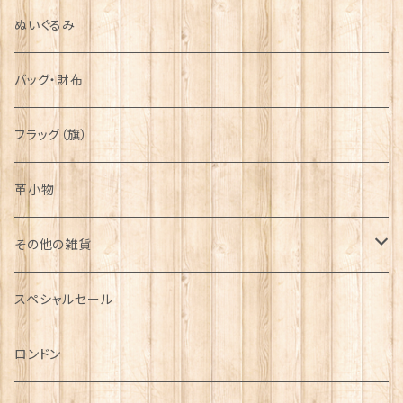
ぬいぐるみ
バッグ・財布
フラッグ（旗）
革小物
その他の雑貨
ミニカー
スペシャルセール
チャーム
ロンドン