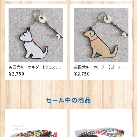
DALE TERRIER/WELSH T
ERRIER
英国犬キーホルダー【ウェステ
英国犬キーホルダー【ゴールデ
ィ】 Sweet William 90409-
ン・レトリバー】 Sweet Willia
¥2,750
¥2,750
WESTIE
m 90409-GOLDEN RETRI
EVER
セール中の商品