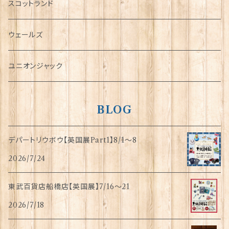
犬グッズ
スコットランド
傘
ウェールズ
指貫(シンブル)
ユニオンジャック
BLOG
デパートリウボウ【英国展Part1】8/1〜8
2026/7/24
東武百貨店船橋店【英国展】7/16～21
2026/7/18