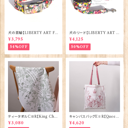
犬の首輪【LIBERTY ART FA
犬のリード【LIBERTY ART F
BRIC=Thorpe】BlossomCo
ABRIC=Thorpe】BlossomC
¥3,795
¥4,125
90295
o 90294
54%OFF
50%OFF
ティータオルCⅢR【King Char
キャンバスバッグEⅡR【Queen
lesⅢ Coronation】Victoria
ElizabethⅡ Commemorativ
¥3,080
¥4,620
Eggs 50129
e】Victoria Eggs 90332