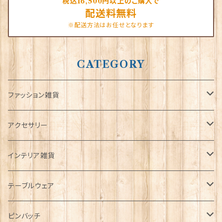
税込16,500円以上のご購入で
配送料無料
※配送方法はお任せとなります
CATEGORY
ファッション雑貨
タータンネクタイ
アクセサリー
帽子
ORTAK
インテリア雑貨
キャップ
Tシャツ
ブローチ
インテリア置物
テーブルウェア
ハンチング帽
マフラー
ペンダント
ラブスプーン
ティータオル
ピンバッチ