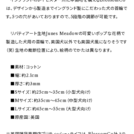
は、デザインから製造までイングランド製にこだわった犬の首輪で
す。5つの穴があいておりますので、5段階の調節が可能です。
リバティアート生地Junes Meadowの可愛いポップな花柄で
製造した犬用の首輪で、英国犬以外でも英国犬風になりそうです
（笑）生地の裁断位置により、絵柄のでかたは異なります。
■素材：コットン
■幅：約2.1cm
■厚さ：約3mm
■Sサイズ：約25cm～35cm（小型犬向け）
■Mサイズ：約35cm～45cm（中型犬向け）
■Lサイズ：約45cm～55cm（大型犬向け）
■原産国：英国
※英国雑貨専門店ブリティッシュ・ライフは、BlossomCo社より