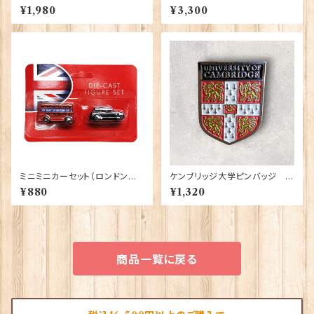
ー】 Eurostick 90407-Nes
グ Elgate Products 90378
¥1,980
¥3,300
sie
ミニミニカーセット（ロンドンバ
ケンブリッジ大学ピンバッジ El
ス＆ブラックキャブ） Elgate Pr
gate Products 90416
¥880
¥1,320
oducts 90322
商品一覧に戻る