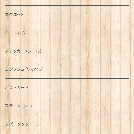
キャスケット
タータン【Bronte by Moon】
ラブスプーン【SION LLEWELLYN】
サッシュ
チャーム
ファブリック
ペーパーナプキン
ジェネラルデザイン
マグネット
ディアストーカー
タータン【Glencroft】
ラブスプーン【PAUL CURTIS】
乗り物
スカーフ
その他のアクセサリー
ティーコジー
ミリタリー
キーホルダー
ニット帽
ボタンラップマフラー【Aran Traditions】
動物＆植物
NAVY
ファッションマスク
その他テーブルウェア
ピューター
ステッカー（シール）
国旗＆紋章
AIRFORCE
エンブレム（ワッペン）
音楽＆楽器
ARMY
ポストカード
運動＆人物
ステーショナリー
シンボル
ラバーダック