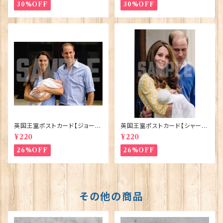
30%OFF
30%OFF
英国王室ポストカード【ジョージ
英国王室ポストカード【シャーロ
王子ご誕生】Pageantry Post
ット王女2】Pageantry Postca
¥220
¥220
card 90183-JEF100
rd 90183-JEF202
26%OFF
26%OFF
その他の商品