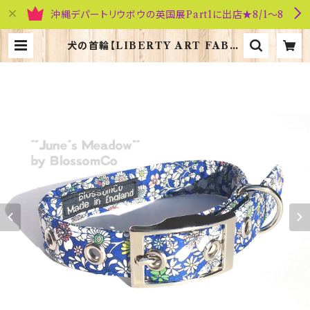
沖縄デパートリウボウの英国展Part1に出店★8/1～8
犬の首輪【LIBERTY ART FABRI
C=Junes Meadow】BlossomC
o 90292 | 英国雑貨専門店ブリティ
ッシュ・ライフ