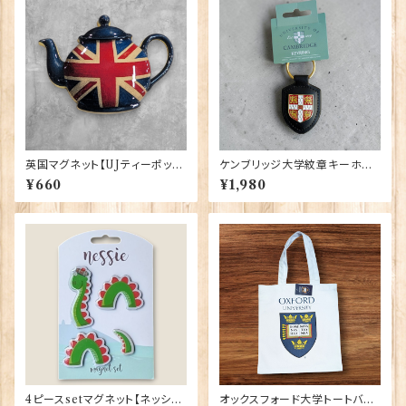
英国マグネット【UJティーポッ
ケンブリッジ大学紋章キーホル
ト】Elgate Products 90030
ダー Elgate Products 9041
¥660
¥1,980
2（79438）
4ピースsetマグネット【ネッシ
オックスフォード大学トートバッ