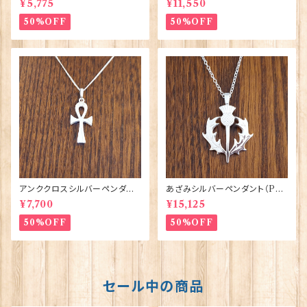
¥5,775
¥11,550
50%OFF
50%OFF
アンククロスシルバーペンダント
あざみシルバーペンダント（P8
（P338）ORTAK 70156
5）ORTAK 70148
¥7,700
¥15,125
50%OFF
50%OFF
セール中の商品