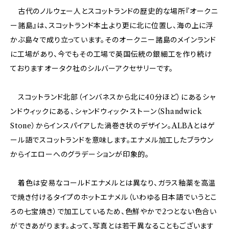
古代のノルウェー人とスコットランドの歴史的な場所『オークニ
ー諸島』は、スコットランド本土より更に北に位置し、海の上に浮
かぶ島々で成り立っています。そのオークニー諸島のメインランド
に工場があり、今でもその工場で英国伝統の銀細工を作り続け
ておりますオータク社のシルバーアクセサリーです。
スコットランド北部（インバネスから北に40分ほど）にあるシャ
ンドウィックにある、シャンドウィック・ストーン（Shandwick
Stone）からインスパイアした渦巻き状のデザイン。ALBAとはゲ
ール語でスコットランドを意味します。エナメル加工したブラウン
からイエローへのグラデーションが印象的。
着色は安易なコールドエナメルとは異なり、ガラス釉薬を高温
で焼き付けるタイプのホットエナメル（いわゆる日本語でいうとこ
ろの七宝焼き）で加工しているため、色鮮やかで2つとない色合い
ができあがります。よって、写真とは若干異なることもございます