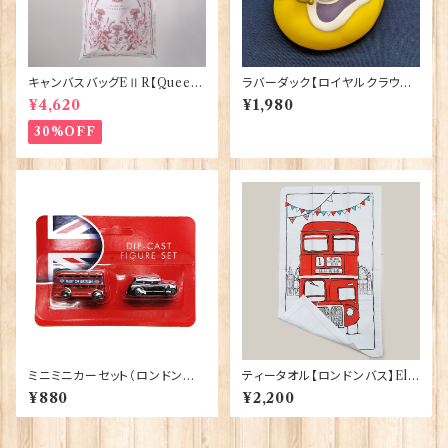
キャンバスバッグEⅡR【Queen
ラバーダック【ロイヤルクラウン】
ElizabethⅡ Commemorativ
Elgate Products 90344
¥4,620
¥1,980
e】Victoria Eggs 90332
30%OFF
ミニミニカーセット（ロンドンバ
ティータオル【ロンドンバス】Elg
ス＆ブラックキャブ） Elgate Pr
ate Products 50001-S（702
¥880
¥2,200
oducts 90322
71）