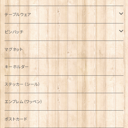
キャップ
Tシャツ
ブローチ
インテリア置物
テーブルウェア
ハンチング帽
マフラー
ペンダント
ラブスプーン
ティータオル
ピンバッチ
キャスケット
タータン【Bronte by Moon】
ラブスプーン【SION LLEWELLYN】
サッシュ
チャーム
ファブリック
ペーパーナプキン
ジェネラルデザイン
マグネット
ディアストーカー
タータン【Glencroft】
ラブスプーン【PAUL CURTIS】
乗り物
スカーフ
その他のアクセサリー
ティーコジー
ミリタリー
キーホルダー
ニット帽
ボタンラップマフラー【Aran Traditions】
動物＆植物
NAVY
ファッションマスク
その他テーブルウェア
ピューター
ステッカー（シール）
国旗＆紋章
AIRFORCE
エンブレム（ワッペン）
音楽＆楽器
ARMY
ポストカード