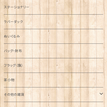
運動＆人物
ステーショナリー
シンボル
ラバーダック
ぬいぐるみ
バッグ・財布
フラッグ（旗）
革小物
その他の雑貨