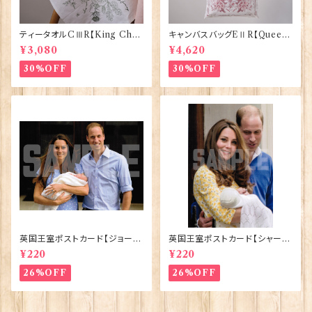
ティータオルCⅢR【King Char
キャンバスバッグEⅡR【Queen
lesⅢ Coronation】Victoria
ElizabethⅡ Commemorativ
¥3,080
¥4,620
Eggs 50129
e】Victoria Eggs 90332
30%OFF
30%OFF
英国王室ポストカード【ジョージ
英国王室ポストカード【シャーロ
王子ご誕生】Pageantry Post
ット王女2】Pageantry Postca
¥220
¥220
card 90183-JEF100
rd 90183-JEF202
26%OFF
26%OFF