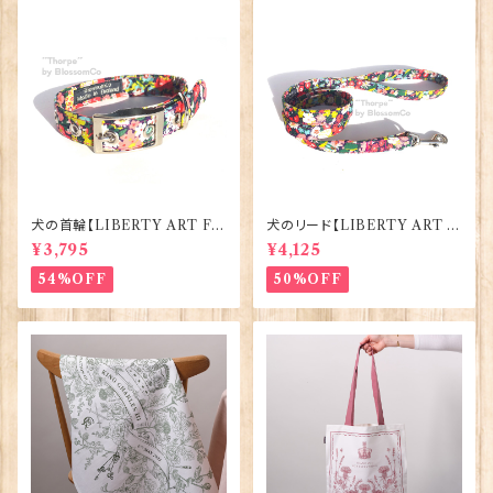
犬の首輪【LIBERTY ART FA
犬のリード【LIBERTY ART F
BRIC=Thorpe】BlossomCo
ABRIC=Thorpe】BlossomC
¥3,795
¥4,125
90295
o 90294
54%OFF
50%OFF