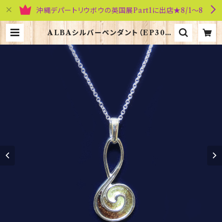
沖縄デパートリウボウの英国展Part1に出店★8/1～8
ALBAシルバーペンダント（EP300）
エナメル ORTAK 70145 | 英国雑
貨専門店ブリティッシュ・ライフ