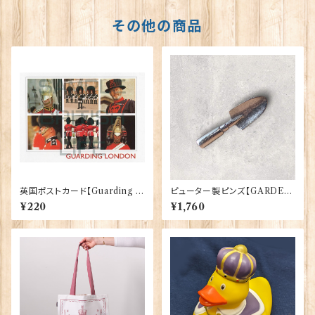
その他の商品
英国ポストカード【Guarding L
ピューター製ピンズ【GARDEN
ondon】Jadges 90339-04
TROWEL】Cadogan 90166-
¥220
¥1,760
XWTP164