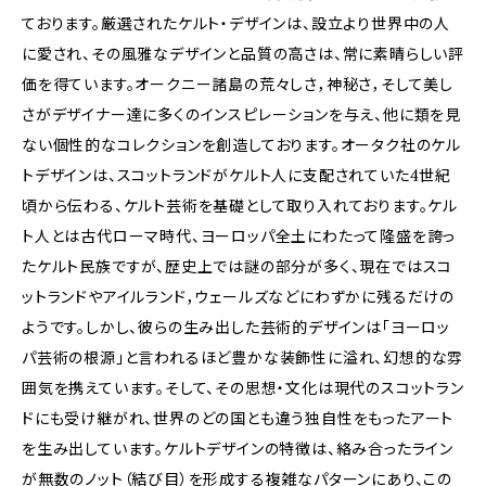
ております。厳選されたケルト・デザインは、設立より世界中の人
に愛され、その風雅なデザインと品質の高さは、常に素晴らしい評
価を得ています。オークニー諸島の荒々しさ，神秘さ，そして美し
さがデザイナー達に多くのインスピレーションを与え、他に類を見
ない個性的なコレクションを創造しております。オータク社のケル
トデザインは、スコットランドがケルト人に支配されていた4世紀
頃から伝わる、ケルト芸術を基礎として取り入れております。ケル
ト人とは古代ローマ時代、ヨーロッパ全土にわたって隆盛を誇っ
たケルト民族ですが、歴史上では謎の部分が多く、現在ではスコ
ットランドやアイルランド，ウェールズなどにわずかに残るだけの
ようです。しかし、彼らの生み出した芸術的デザインは「ヨーロッ
パ芸術の根源」と言われるほど豊かな装飾性に溢れ、幻想的な雰
囲気を携えています。そして、その思想・文化は現代のスコットラン
ドにも受け継がれ、世界のどの国とも違う独自性をもったアート
を生み出しています。ケルトデザインの特徴は、絡み合ったライン
が無数のノット（結び目）を形成する複雑なパターンにあり、この