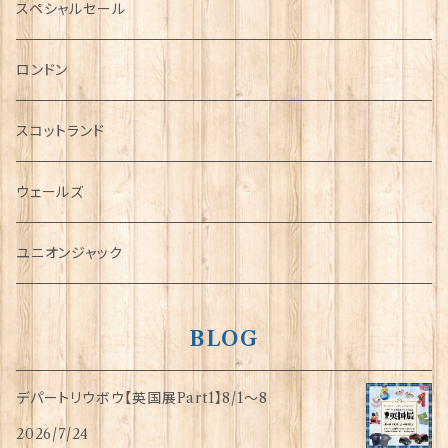
ミニカー
スペシャルセール
チャーム
ロンドン
犬グッズ
スコットランド
傘
ウェールズ
指貫(シンブル)
ユニオンジャック
BLOG
デパートリウボウ【英国展Part1】8/1〜8
2026/7/24