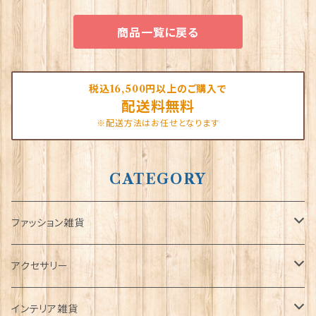
商品一覧に戻る
税込16,500円以上のご購入で
配送料無料
※配送方法はお任せとなります
CATEGORY
ファッション雑貨
タータンネクタイ
アクセサリー
帽子
ORTAK
インテリア雑貨